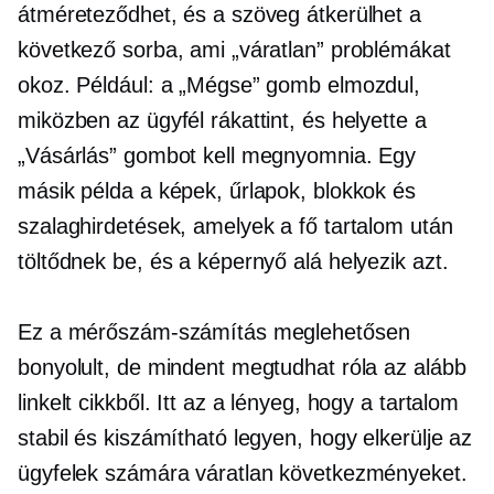
átméreteződhet, és a szöveg átkerülhet a
következő sorba, ami „váratlan” problémákat
okoz. Például: a „Mégse” gomb elmozdul,
miközben az ügyfél rákattint, és helyette a
„Vásárlás” gombot kell megnyomnia. Egy
másik példa a képek, űrlapok, blokkok és
szalaghirdetések, amelyek a fő tartalom után
töltődnek be, és a képernyő alá helyezik azt.
Ez a mérőszám-számítás meglehetősen
bonyolult, de mindent megtudhat róla az alább
linkelt cikkből. Itt az a lényeg, hogy a tartalom
stabil és kiszámítható legyen, hogy elkerülje az
ügyfelek számára váratlan következményeket.