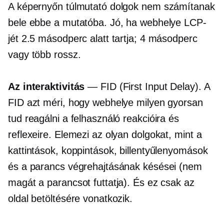
A képernyőn túlmutató dolgok nem számítanak
bele ebbe a mutatóba. Jó, ha webhelye LCP-
jét 2.5 másodperc alatt tartja; 4 másodperc
vagy több rossz.
Az interaktivitás
— FID (First Input Delay). A
FID azt méri, hogy webhelye milyen gyorsan
tud reagálni a felhasználó reakcióira és
reflexeire. Elemezi az olyan dolgokat, mint a
kattintások, koppintások, billentyűlenyomások
és a parancs végrehajtásának késései (nem
magát a parancsot futtatja). És ez csak az
oldal betöltésére vonatkozik.