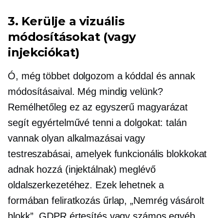
3. Kerülje a vizuális
módosításokat (vagy
injekciókat)
Ó, még többet dolgozom a kóddal és annak
módosításaival. Még mindig velünk?
Remélhetőleg ez az egyszerű magyarázat
segít egyértelművé tenni a dolgokat: talán
vannak olyan alkalmazásai vagy
testreszabásai, amelyek funkcionális blokkokat
adnak hozzá (injektálnak) meglévő
oldalszerkezetéhez. Ezek lehetnek a
formában
feliratkozás
űrlap, „Nemrég vásárolt
blokk”, GDPR értesítés vagy számos egyéb