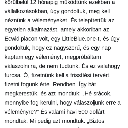
körülbelül 12 hónapig működtünk ezekben a
vállalkozásokban, úgy gondoltuk, meg kell
néznünk a véleményeket. És telepítettük az
egyetlen alkalmazást, amely akkoriban az
Ecwid piacon volt, egy LittleBlue.one-t, és úgy
gondoltuk, hogy ez nagyszerű, és egy nap
kaptam egy véleményt, megpróbáltam
válaszolni rá, de nem tudtunk. És ez valahogy
furcsa. Ó, fizetnünk kell a frissítési tervért,
fizetni fogunk érte. Rendben. Így hát
megkerestük, és azt mondtuk: „Hé srácok,
mennyibe fog kerülni, hogy válaszoljunk erre a
véleményre?” És valami havi 500 dollárt
mondtak. Mi pedig azt mondtuk: „Biztos