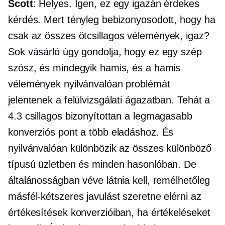
Scott
: Helyes. Igen, ez egy igazán érdekes
kérdés. Mert tényleg bebizonyosodott, hogy ha
csak az összes
ötcsillagos
vélemények, igaz?
Sok vásárló úgy gondolja, hogy ez egy szép
szósz, és mindegyik hamis, és a hamis
vélemények nyilvánvalóan problémát
jelentenek a felülvizsgálati ágazatban. Tehát a
4.3 csillagos bizonyítottan a legmagasabb
konverziós pont a több eladáshoz. És
nyilvánvalóan különbözik az összes különböző
típusú üzletben és minden hasonlóban. De
általánosságban véve látnia kell, remélhetőleg
másfél-kétszeres javulást szeretne elérni az
értékesítések konverzióiban, ha értékeléseket