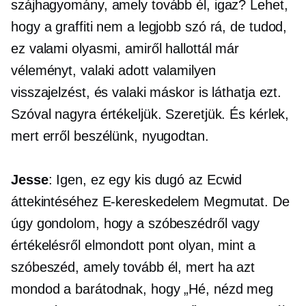
szájhagyomány, amely tovább él, igaz? Lehet,
hogy a graffiti nem a legjobb szó rá, de tudod,
ez valami olyasmi, amiről hallottál már
véleményt, valaki adott valamilyen
visszajelzést, és valaki máskor is láthatja ezt.
Szóval nagyra értékeljük. Szeretjük. És kérlek,
mert erről beszélünk, nyugodtan.
Jesse
: Igen, ez egy kis dugó az Ecwid
áttekintéséhez
E-kereskedelem
Megmutat. De
úgy gondolom, hogy a szóbeszédről vagy
értékelésről elmondott pont olyan, mint a
szóbeszéd, amely tovább él, mert ha azt
mondod a barátodnak, hogy „Hé, nézd meg