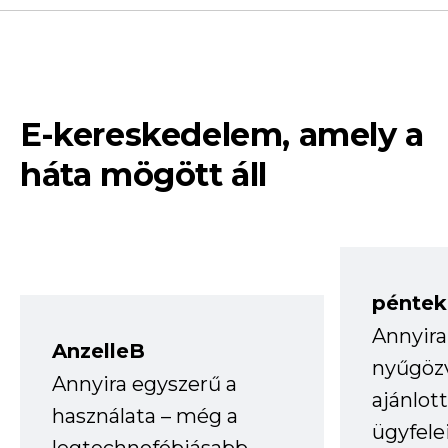
E-kereskedelem, amely a
háta mögött áll
péntek
Annyira
AnzelleB
nyűgöz
Annyira egyszerű a
ajánlo
használata – még a
ügyfele
legtechnofóbiásabb