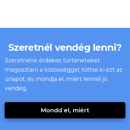
Szeretnél vendég lenni?
Szeretnénk érdekes történeteket
megosztani a közösséggel, töltse ki ezt az
űrlapot, és mondja el, miért lennél jó
vendég.
Mondd el, miért