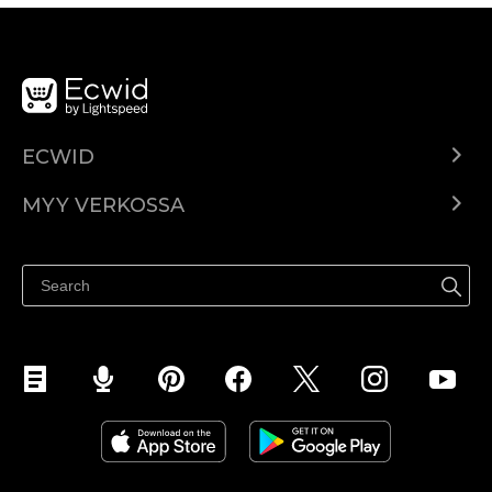
ECWID
Ecwid.com
MYY VERKOSSA
Hinnoittelu
Myy kaikkialla
Ohjekeskus
Myy Facebookissa
Myy Instagramissa