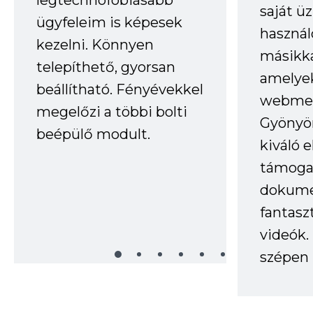
saját ü
ügyfeleim is képesek
haszná
kezelni. Könnyen
másikka
telepíthető, gyorsan
amelye
beállítható. Fényévekkel
webmes
megelőzi a többi bolti
Gyönyör
beépülő modult.
kiváló 
támogat
dokume
fantasz
videók
szépen 