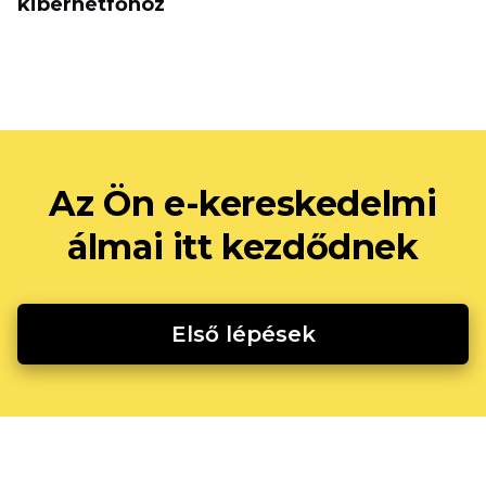
kiberhétfőhöz
Az Ön e-kereskedelmi
álmai itt kezdődnek
Első lépések