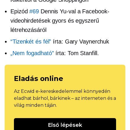
Epizód
#69
Dennis Yu-val a Facebook-
videohirdetések gyors és egyszerű
létrehozásáról
“Tizenkét és fél”
írta: Gary Vaynerchuk
„Nem fogadható”
írta: Tom Stanfill.
Eladás online
Az Ecwid e-kereskedelemmel könnyedén
eladhat bárhol, bárkinek – az interneten és a
világ minden táján.
Első lépések