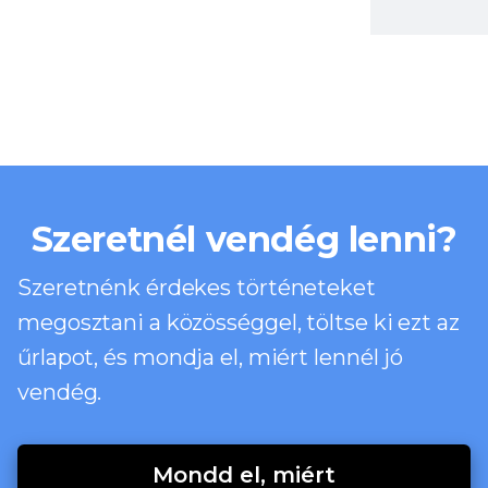
Szeretnél vendég lenni?
Szeretnénk érdekes történeteket
megosztani a közösséggel, töltse ki ezt az
űrlapot, és mondja el, miért lennél jó
vendég.
Mondd el, miért