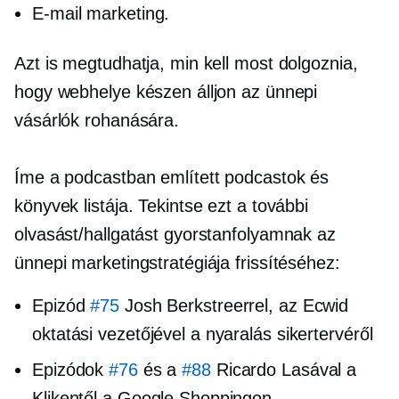
E-mail marketing.
Azt is megtudhatja, min kell most dolgoznia,
hogy webhelye készen álljon az ünnepi
vásárlók rohanására.
Íme a podcastban említett podcastok és
könyvek listája. Tekintse ezt a további
olvasást/hallgatást gyorstanfolyamnak az
ünnepi marketingstratégiája frissítéséhez:
Epizód
#75
Josh Berkstreerrel, az Ecwid
oktatási vezetőjével a nyaralás sikertervéről
Epizódok
#76
és a
#88
Ricardo Lasával a
Klikentől a Google Shoppingon