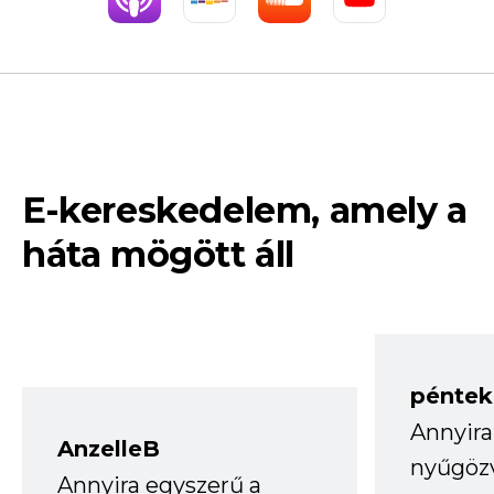
E-kereskedelem, amely a
háta mögött áll
péntek
Annyira
AnzelleB
nyűgöz
Annyira egyszerű a