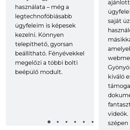
ajánlo
használata – még a
ügyfele
legtechnofóbiásabb
saját ü
ügyfeleim is képesek
haszná
kezelni. Könnyen
másikka
telepíthető, gyorsan
amelye
beállítható. Fényévekkel
webmes
megelőzi a többi bolti
Gyönyör
beépülő modult.
kiváló 
támogat
dokume
fantasz
videók
szépen 