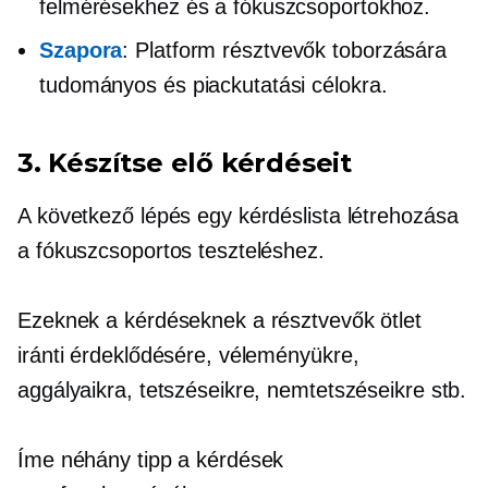
felmérésekhez és a fókuszcsoportokhoz.
Szapora
: Platform résztvevők toborzására
tudományos és piackutatási célokra.
3. Készítse elő kérdéseit
A következő lépés egy kérdéslista létrehozása
a fókuszcsoportos teszteléshez.
Ezeknek a kérdéseknek a résztvevők ötlet
iránti érdeklődésére, véleményükre,
aggályaikra, tetszéseikre, nemtetszéseikre stb.
Íme néhány tipp a kérdések