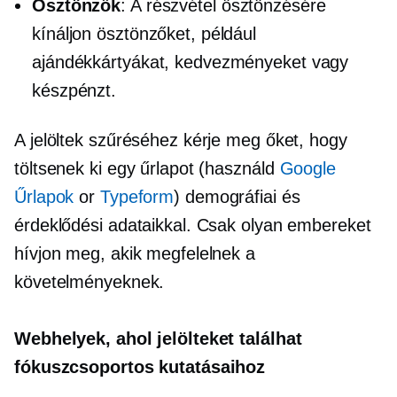
Ösztönzők
: A részvétel ösztönzésére
kínáljon ösztönzőket, például
ajándékkártyákat, kedvezményeket vagy
készpénzt.
A jelöltek szűréséhez kérje meg őket, hogy
töltsenek ki egy űrlapot (használd
Google
Űrlapok
or
Typeform
) demográfiai és
érdeklődési adataikkal. Csak olyan embereket
hívjon meg, akik megfelelnek a
követelményeknek.
Webhelyek, ahol jelölteket találhat
fókuszcsoportos kutatásaihoz