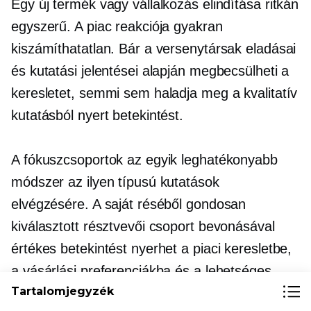
Egy új termék vagy vállalkozás elindítása ritkán
egyszerű. A piac reakciója gyakran
kiszámíthatatlan. Bár a versenytársak eladásai
és kutatási jelentései alapján megbecsülheti a
keresletet, semmi sem haladja meg a kvalitatív
kutatásból nyert betekintést.
A fókuszcsoportok az egyik leghatékonyabb
módszer az ilyen típusú kutatások
elvégzésére. A saját réséből gondosan
kiválasztott résztvevői csoport bevonásával
értékes betekintést nyerhet a piaci keresletbe,
a vásárlási preferenciákba és a lehetséges
Tartalomjegyzék
kihívásokba.