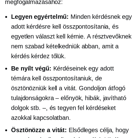
megfogalmazásához:
Legyen egyértelmű:
Minden kérdésnek egy
adott kérdésre kell összpontosítania, és
egyetlen választ kell kérnie. A résztvevőknek
nem szabad kételkedniük abban, amit a
kérdés kérdez tőlük.
Be
nyílt végű:
Kérdéseinek egy adott
témára kell összpontosítaniuk, de
ösztönözniük kell a vitát. Gondoljon átfogó
tulajdonságokra – előnyök, hibák, javítható
dolgok stb. –, és tegyen fel kérdéseket
azokkal kapcsolatban.
Ösztönözze a vitát:
Elsődleges célja, hogy