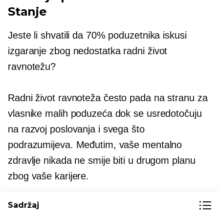
Stanje
Jeste li shvatili da 70% poduzetnika iskusi
izgaranje zbog nedostatka
radni život
ravnotežu?
Radni život
ravnoteža često pada na stranu za
vlasnike malih poduzeća dok se usredotočuju
na razvoj poslovanja i svega što
podrazumijeva. Međutim, vaše mentalno
zdravlje nikada ne smije biti u drugom planu
zbog vaše karijere.
Sadržaj
Nastavite davati prioritet zdravom
radni život