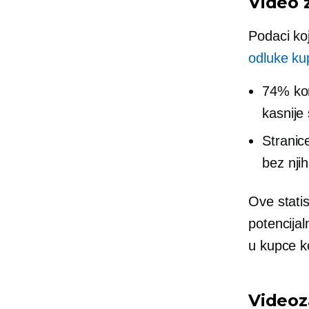
Video 
Podaci ko
odluke ku
74% kor
kasnije 
Stranic
bez njih
Ove statis
potencija
u kupce ko
Videoz