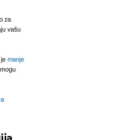
no za
aju vašu
 je
manje
 mogu
ta
ija