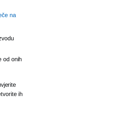
ječe na
izvodu
e od onih
vjerite
vorite ih