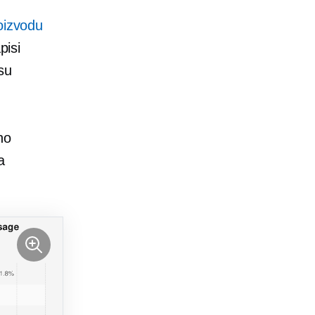
oizvodu
pisi
su
no
a