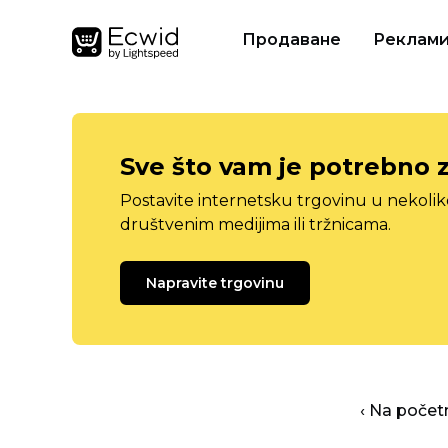
Продаване
Реклам
Sve što vam je potrebno 
Postavite internetsku trgovinu u nekolik
društvenim medijima ili tržnicama.
Napravite trgovinu
‹ Na počet