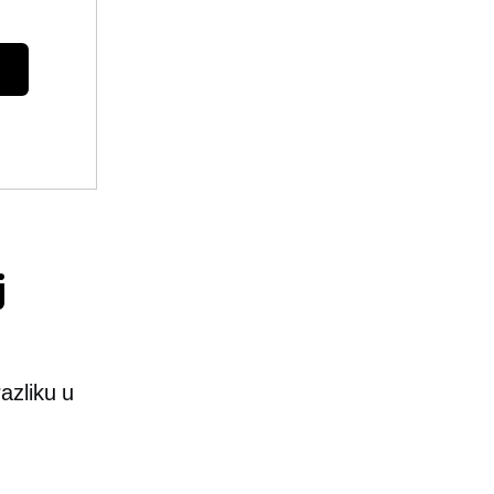
j
azliku u