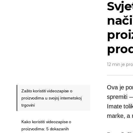
Svje
nači
proi
pro
12 min je pr
Ova je por
Zašto koristiti videozapise o
spremiti 
proizvodima u svojoj internetskoj
trgovini
Imate toli
marke, a n
Kako koristiti videozapise o
proizvodima: 5 dokazanih