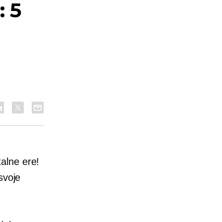
: 5
alne ere!
svoje