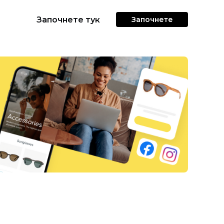
Започнете тук
Започнете