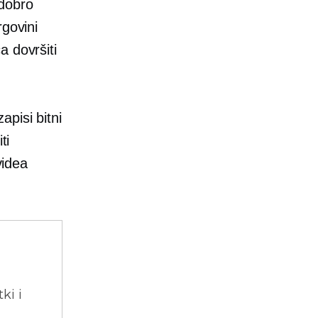
 dobro
rgovini
a dovršiti
pisi bitni
ti
videa
ki i