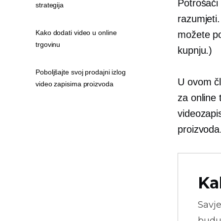
Potrošači 
strategija
razumjeti.
Kako dodati video u online
možete po
trgovinu
kupnju.)
Poboljšajte svoj prodajni izlog
U ovom čla
video zapisima proizvoda
za online 
videozapis
proizvoda
Ka
Savje
budu