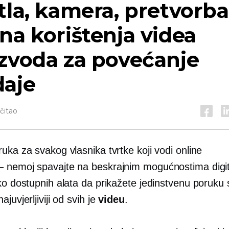
tla, kamera, pretvorba
na korištenja videa
zvoda za povećanje
daje
očitao
uka za svakog vlasnika tvrtke koji vodi online
— nemoj
spavajte na beskrajnim mogućnostima digit
ko dostupnih alata da prikažete jedinstvenu poruku 
ajuvjerljiviji od svih je
videu
.