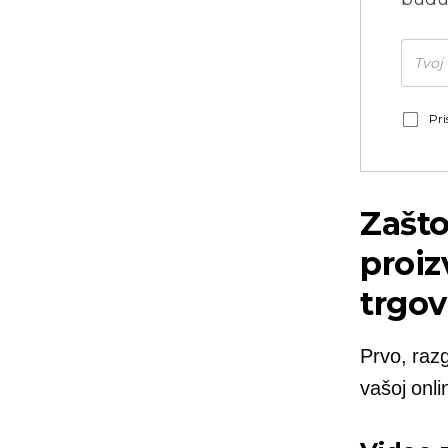
Pri
Zašto
proiz
trgov
Prvo, raz
vašoj onlin