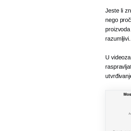
Jeste li z
nego proči
proizvoda
razumljivi.
U videozap
raspravlj
utvrđivanj