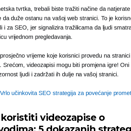
etska tvrtka, trebali biste tražiti načine da natjerate
je da duže ostanu na vašoj web stranici. To je koris
li i za SEO, jer signalizira tražilicama da ljudi smatr
icu vrijednom pregledavanja.
rosječno vrijeme koje korisnici provedu na stranici
. Srećom, videozapisi mogu biti
promjena igre!
Oni
ornost ljudi i zadržati ih dulje na vašoj stranici.
Vrlo učinkovita SEO strategija za povećanje prome
koristiti videozapise o
vodima: 5 dokazanih strateg