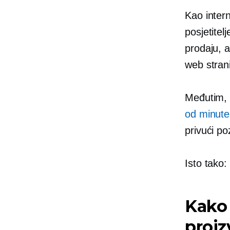
Kao intern
posjetitel
prodaju, a
web stran
Međutim, p
od minute
privući poz
Isto tako:
Kako 
proiz