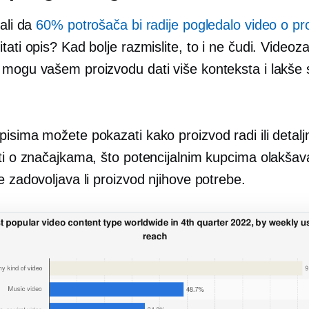
nali da
60% potrošača bi radije pogledalo video o pr
tati opis? Kad bolje razmislite, to i ne čudi. Videoza
 mogu vašem proizvodu dati više konteksta i lakše 
isima možete pokazati kako proizvod radi ili detalj
ati o značajkama, što potencijalnim kupcima olakšav
e zadovoljava li proizvod njihove potrebe.