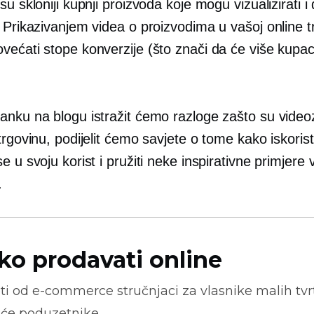
su skloniji kupnji proizvoda koje mogu vizualizirati i
 Prikazivanjem videa o proizvodima u vašoj online t
većati stope konverzije (što znači da će više kupac
nku na blogu istražit ćemo razloge zašto su videoza
trgovinu, podijelit ćemo savjete o tome kako iskoristi
e u svoju korist i pružiti neke inspirativne primjere 
.
ko prodavati online
ti od
e-commerce
stručnjaci za vlasnike malih tvrt
će poduzetnike.