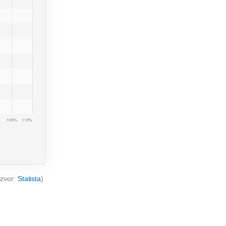
izvor:
Statista
)