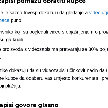
zapisi pomažu obratiti kupce
je je sažeo Invesp dokazuju da gledanje a
video ut
paca
puno:
isnika koji su pogledali video s objašnjenjem o pro
su ga kupili.
e proizvoda s videozapisima pretvaraju se 80% bolj
.
tike dokazuju da su videozapisi učinkovit način da u
lne kupce da odaberu vas umjesto konkurenata i pret
ji plaćaju.
apisi govore glasno