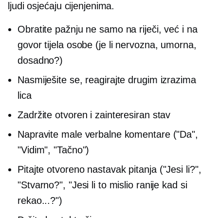
ljudi osjećaju cijenjenima.
Obratite pažnju ne samo na riječi, već i na
govor tijela osobe (je li nervozna, umorna,
dosadno?)
Nasmiješite se, reagirajte drugim izrazima
lica
Zadržite otvoren i zainteresiran stav
Napravite male verbalne komentare ("Da",
"Vidim", "Tačno")
Pitajte otvoreno
nastavak
pitanja ("Jesi li?",
"Stvarno?", "Jesi li to mislio ranije kad si
rekao...?")