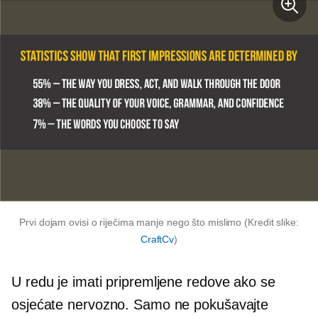
Prvi dojam ovisi o riječima manje nego što mislimo (Kredit slike:
CraftCv
)
U redu je imati pripremljene redove ako se
osjećate nervozno. Samo ne pokušavajte