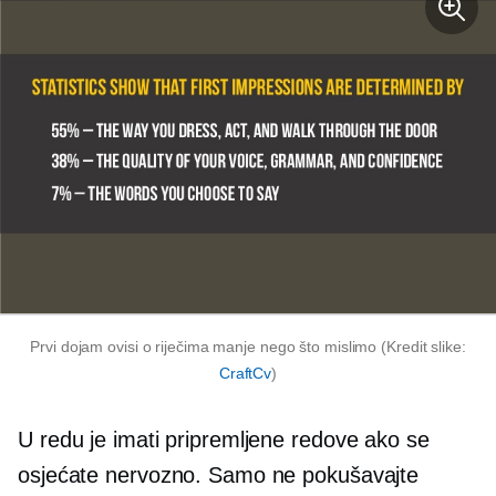
Prvi dojam ovisi o riječima manje nego što mislimo (Kredit slike:
CraftCv
)
U redu je imati pripremljene redove ako se
osjećate nervozno. Samo ne pokušavajte