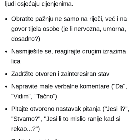
ljudi osjećaju cijenjenima.
Obratite pažnju ne samo na riječi, već i na
govor tijela osobe (je li nervozna, umorna,
dosadno?)
Nasmiješite se, reagirajte drugim izrazima
lica
Zadržite otvoren i zainteresiran stav
Napravite male verbalne komentare ("Da",
"Vidim", "Tačno")
Pitajte otvoreno
nastavak
pitanja ("Jesi li?",
"Stvarno?", "Jesi li to mislio ranije kad si
rekao...?")