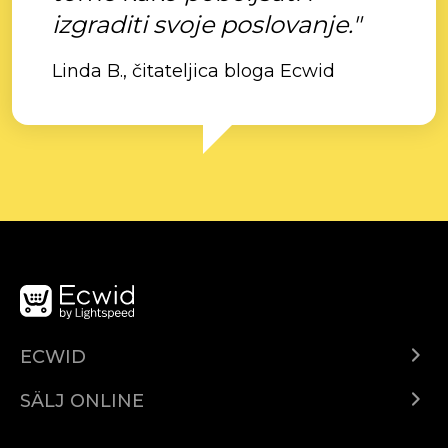
izgraditi svoje poslovanje."
Linda B., čitateljica bloga Ecwid
ECWID
Ecwid.com
SÄLJ ONLINE
Pris
Sälj överallt
Hjälpcenter