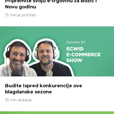
Pripremite svoju e-trgovinu za Božić i
Novu godinu
13 min je pročitao
Budite ispred konkurencije ove
blagdanske sezone
35 min slušanja