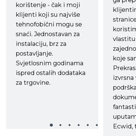
ga prep
korištenje - čak i moji
klijent
klijenti koji su najviše
stranice
tehnofobični mogu se
koristi
snaći. Jednostavan za
vlastit
instalaciju, brz za
zajedno 
postavljanje.
koje s
Svjetlosnim godinama
Prekras
ispred ostalih dodataka
izvrsna
za trgovine.
podrška
dokume
fantasti
uputama
Ecwid, t