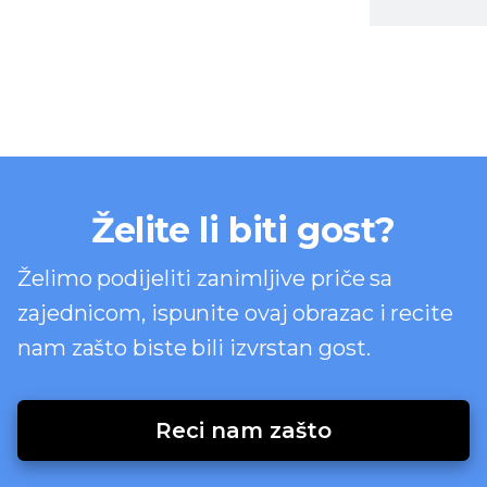
Želite li biti gost?
Želimo podijeliti zanimljive priče sa
zajednicom, ispunite ovaj obrazac i recite
nam zašto biste bili izvrstan gost.
Reci nam zašto