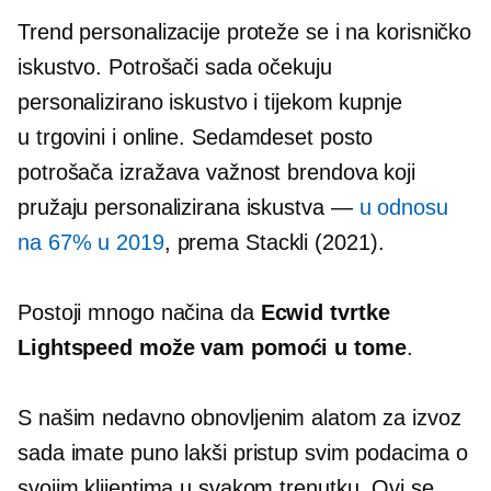
Trend personalizacije proteže se i na korisničko
iskustvo. Potrošači sada očekuju
personalizirano iskustvo i tijekom kupnje
u trgovini
i online. Sedamdeset posto
potrošača izražava važnost brendova koji
pružaju personalizirana iskustva —
u odnosu
na 67% u 2019
, prema Stackli (2021).
Postoji mnogo načina da
Ecwid tvrtke
Lightspeed može vam pomoći u tome
.
S našim nedavno obnovljenim alatom za izvoz
sada imate puno lakši pristup svim podacima o
svojim klijentima u svakom trenutku. Ovi se