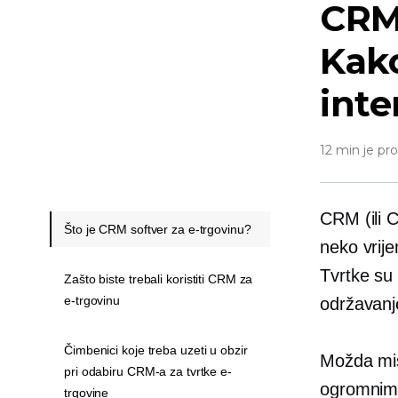
CRM 
Kako
inte
12 min je pr
CRM (ili 
Što je CRM softver za e-trgovinu?
neko vrije
Tvrtke su
Zašto biste trebali koristiti CRM za
e-trgovinu
održavanje
Čimbenici koje treba uzeti u obzir
Možda mis
pri odabiru CRM-a za tvrtke e-
ogromnim 
trgovine