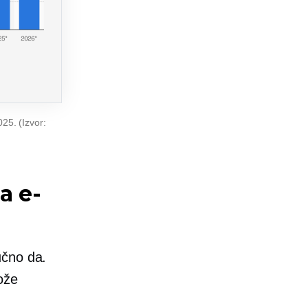
25. (Izvor:
a e-
učno da.
ože