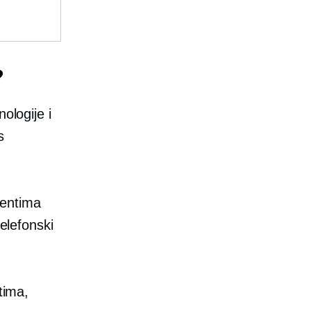
?
ologije i
s
jentima
telefonski
tima,