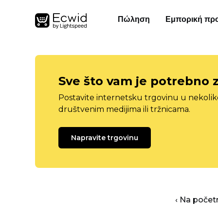
Πώληση
Εμπορική πρ
Sve što vam je potrebno 
Postavite internetsku trgovinu u nekolik
društvenim medijima ili tržnicama.
Napravite trgovinu
‹ Na počet