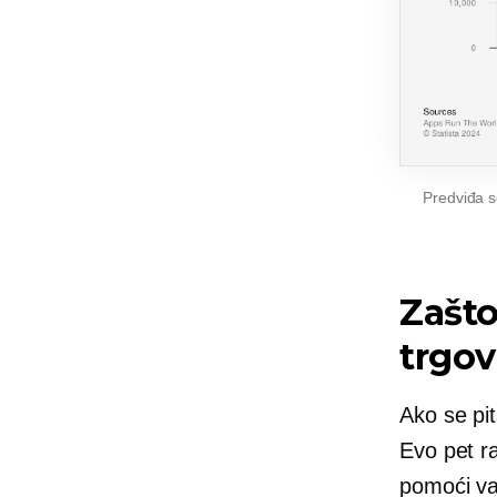
Predviđa s
Zašto
trgov
Ako se pi
Evo pet r
pomoći va