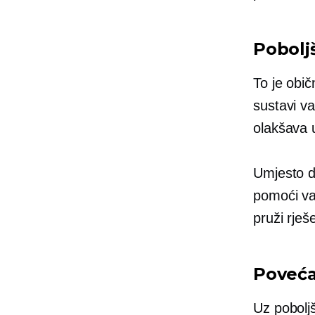
Pobolj
To je obi
sustavi va
olakšava u
Umjesto d
pomoći va
pruži rješ
Poveća
Uz pobolj