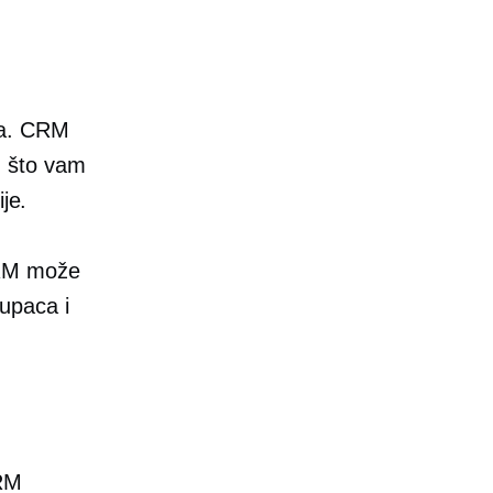
-a. CRM
a, što vam
je.
CRM može
upaca i
CRM