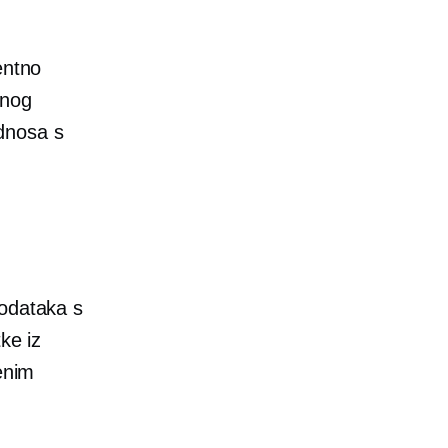
entno
vnog
dnosa s
podataka s
ke iz
enim