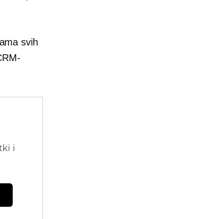
tkama svih
e CRM-
ki i