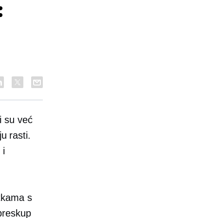
:
i su već
u rasti.
 i
rtkama s
preskup