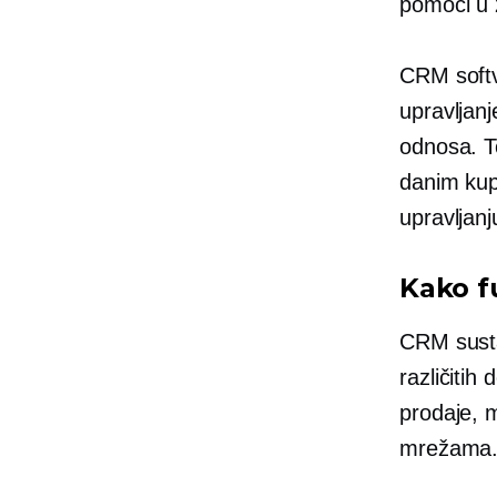
pomoći u 
CRM softve
upravljan
odnosa. T
danim kup
upravljan
Kako f
CRM susta
različitih
prodaje, m
mrežama