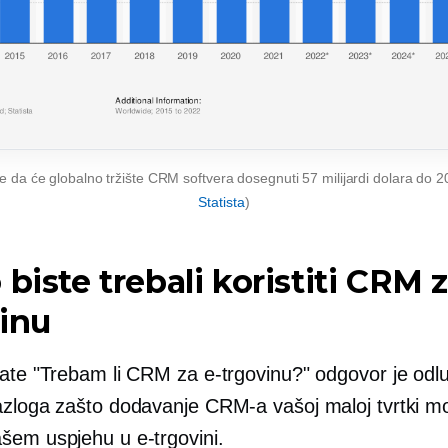
e da će globalno tržište CRM softvera dosegnuti 57 milijardi dolara do 20
Statista
)
 biste trebali koristiti CRM z
inu
tate "Trebam li CRM za e-trgovinu?" odgovor je odl
azloga zašto dodavanje CRM-a vašoj maloj tvrtki m
šem uspjehu u e-trgovini.