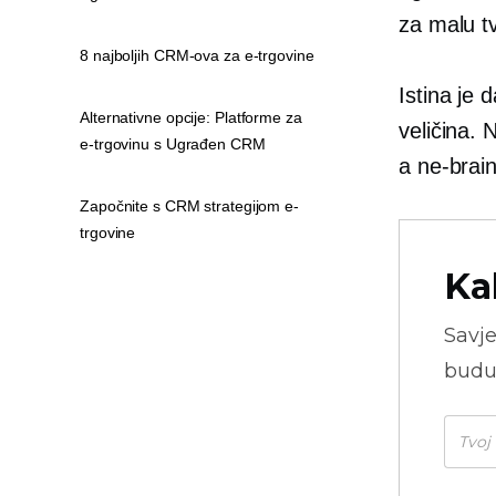
za malu tv
8 najboljih CRM-ova za e-trgovine
Istina je 
Alternativne opcije: Platforme za
veličina. 
e-trgovinu s Ugrađen CRM
a
ne-brai
Započnite s CRM strategijom e-
trgovine
Ka
Savje
budu