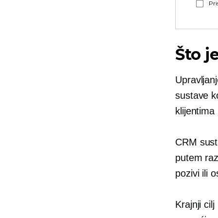
Pri
Što j
Upravljanj
sustave ko
klijentima
CRM susta
putem razl
pozivi ili
o
Krajnji ci