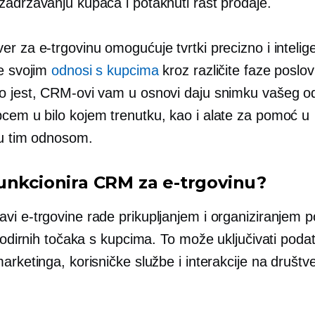
zadržavanju kupaca i potaknuti rast prodaje.
r za e-trgovinu omogućuje tvrtki precizno i ​​intelig
je svojim
odnosi s kupcima
kroz različite faze poslo
o jest, CRM-ovi vam u osnovi daju snimku vašeg o
cem u bilo kojem trenutku, kao i alate za pomoć u
ju tim odnosom.
unkcionira CRM za e-trgovinu?
vi e-trgovine rade prikupljanjem i organiziranjem 
 dodirnih točaka s kupcima. To može uključivati ​​podat
arketinga, korisničke službe i interakcije na društv
.