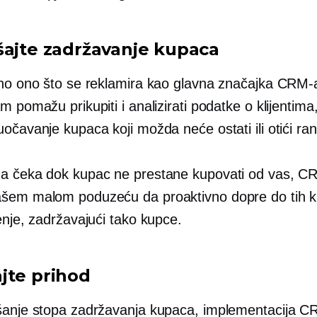
šajte zadržavanje kupaca
čno ono što se reklamira kao glavna značajka CRM
m pomažu prikupiti i analizirati podatke o klijentim
očavanje kupaca koji možda neće ostati ili otići rani
a čeka dok kupac ne prestane kupovati od vas, 
šem malom poduzeću da proaktivno dopre do tih k
enje, zadržavajući tako kupce.
jte prihod
šanje stopa zadržavanja kupaca, implementacija 