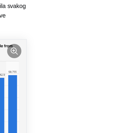
ila svakog
ove