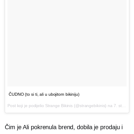
ČUDNO (to si ti, ali u ubojitom bikiniju)
Post koji je podijelio Strange Bikinis (@strangebikinis) na
7. studenog 2016. u 1:34 PST
Čim je Ali pokrenula brend, dobila je prodaju i