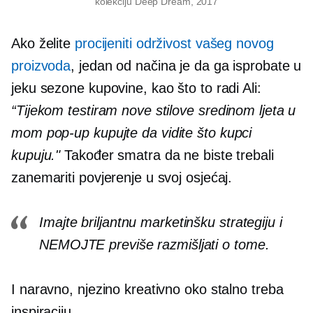
kolekciju Deep Dream, 2017
Ako želite
procijeniti održivost vašeg novog
proizvoda
, jedan od načina je da ga isprobate u
jeku sezone kupovine, kao što to radi Ali:
“Tijekom testiram nove stilove
sredinom ljeta
u
mom
pop-up
kupujte da vidite što kupci
kupuju."
Također smatra da ne biste trebali
zanemariti povjerenje u svoj osjećaj.
Imajte briljantnu marketinšku strategiju i
NEMOJTE previše razmišljati o tome.
I naravno, njezino kreativno oko stalno treba
inspiraciju.