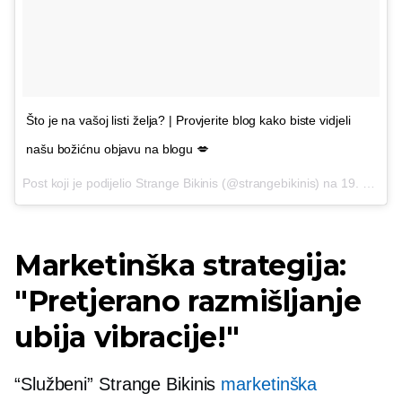
Što je na vašoj listi želja? | Provjerite blog kako biste vidjeli
našu božićnu objavu na blogu 💋
Post koji je podijelio Strange Bikinis (@strangebikinis) na
19. prosinca 2016. u 3:07 PST
Marketinška strategija:
"Pretjerano razmišljanje
ubija vibracije!"
“Službeni” Strange Bikinis
marketinška