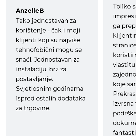
Toliko 
AnzelleB
impresi
Tako jednostavan za
ga prep
korištenje - čak i moji
klijent
klijenti koji su najviše
stranice
tehnofobični mogu se
koristi
snaći. Jednostavan za
vlastit
instalaciju, brz za
zajedno 
postavljanje.
koje s
Svjetlosnim godinama
Prekras
ispred ostalih dodataka
izvrsna
za trgovine.
podrška
dokume
fantasti