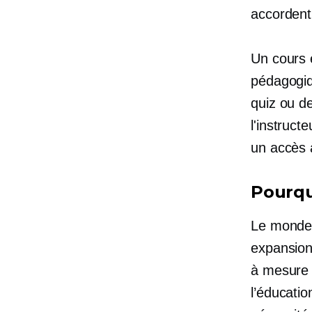
accordent
Un cours 
pédagogiqu
quiz ou d
l'instruct
un accès 
Pourqu
Le monde 
expansion
à mesure 
l’éducati