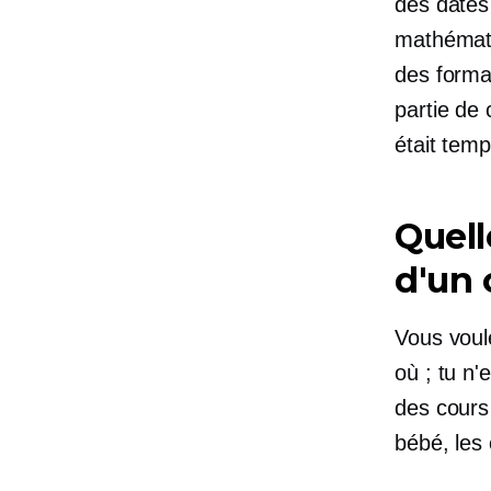
des dates
mathématiq
des forma
partie de 
était temp
Quell
d'un 
Vous voule
où ; tu n'
des cours 
bébé, le