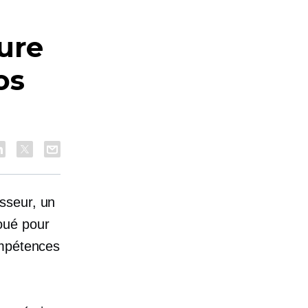
eure
os
sseur, un
oué pour
ompétences