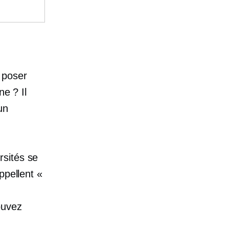
 poser
ne ? Il
un
rsités se
ppellent «
ouvez