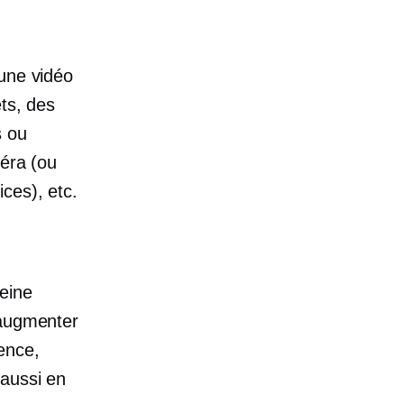
'une vidéo
ts, des
s ou
méra (ou
ces), etc.
eine
’augmenter
ence,
 aussi en