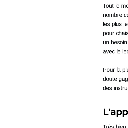
Tout le mo
nombre con
les plus 
pour
chai
un besoin 
avec le le
Pour la pl
doute gag
des instr
L'app
Très bien