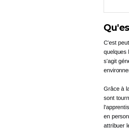
Qu'es
C'est peu
quelques b
s'agit gén
environne
Grâce à l
sont tourn
l’apprent
en perso
attribuer 