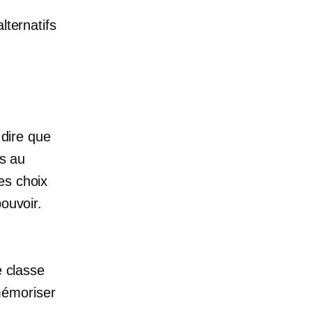
lternatifs
 dire que
es au
es choix
ouvoir.
e classe
mémoriser