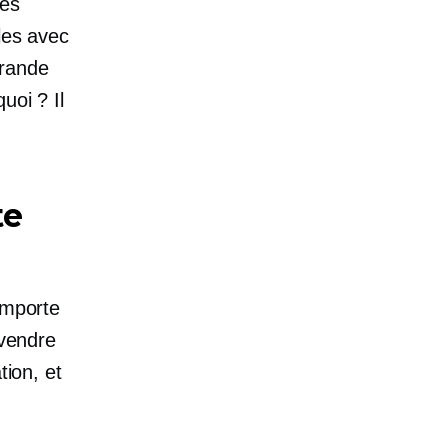
mes
les avec
grande
uoi ? Il
te
importe
 vendre
tion, et