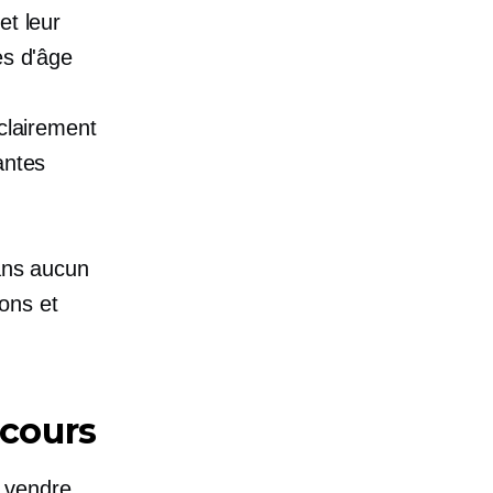
et leur
es d'âge
 clairement
antes
sans aucun
ons et
 cours
 vendre