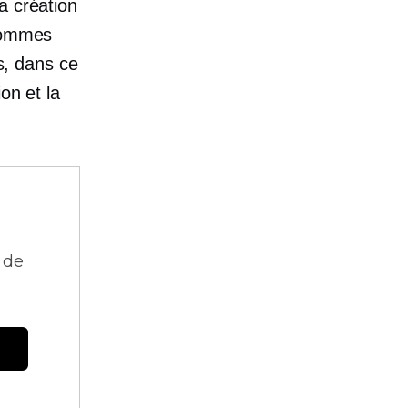
a création
 sommes
rs, dans ce
on et la
 de
.