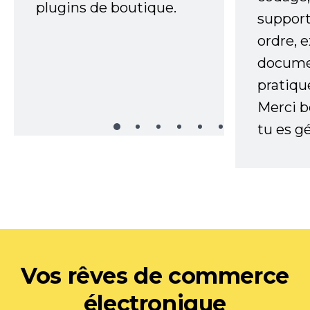
plugins de boutique.
support
ordre, 
documen
pratiqu
Merci 
tu es gé
Vos rêves de commerce
électronique