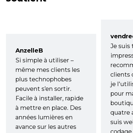
vendre
Je suis
AnzelleB
impress
Si simple à utiliser –
recomm
même mes clients les
clients
plus technophobes
je l'uti
peuvent s’en sortir.
pour m
Facile à installer, rapide
boutiqu
à mettre en place. Des
quatre 
années lumières en
suis w
avance sur les autres
codage,