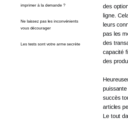
imprimer à la demande ?
des optio
ligne. Ce
Ne laissez pas les inconvénients
leurs con
vous décourager
pas les me
des transa
Les tests sont votre arme secrète
capacité 
des produ
Heureuse
puissante
succès to
articles p
Le tout da