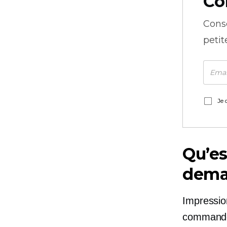
Co
Cons
petit
Je 
Qu’es
dema
Impressio
commandes