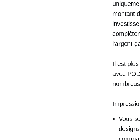
uniquemen
montant d
investiss
complètem
l'argent g
Il est pl
avec POD ;
nombreuse
Impressio
Vous so
designs
comma