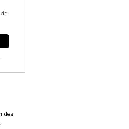
 de
.
n des
s