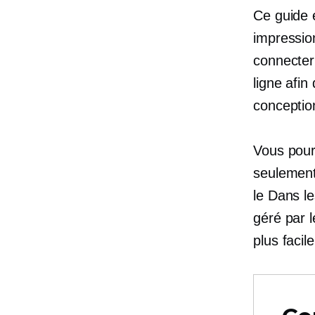
Ce guide 
impressio
connecter
ligne afi
conceptio
Vous pour
seulement
le
Dans le
géré par l
plus facil