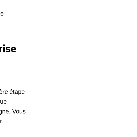
re
rise
ière étape
que
igne. Vous
r.