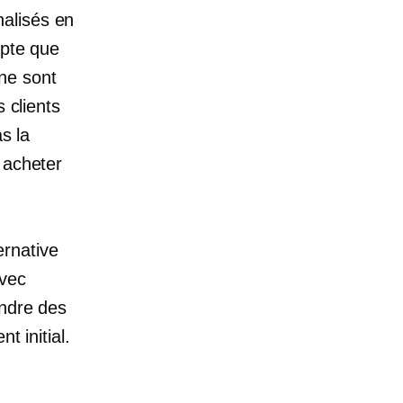
alisés en
mpte que
ne sont
 clients
s la
 acheter
ernative
avec
endre des
t initial.