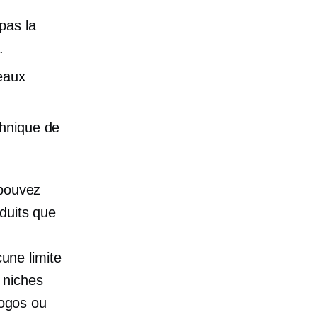
pas la
.
veaux
chnique de
pouvez
duits que
cune limite
 niches
ogos ou