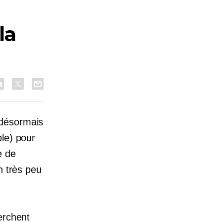
la
 désormais
le) pour
e de
n très peu
erchent