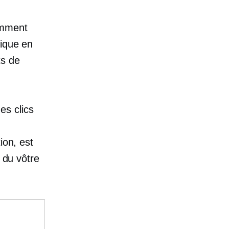
omment
tique en
ts de
s clics
ion, est
n du vôtre