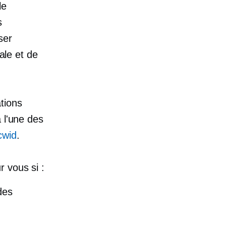
le
s
ser
le et de
tions
 l'une des
cwid
.
r vous si :
des