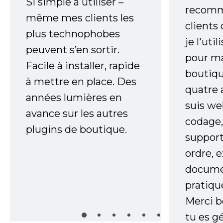
Si simple à utiliser –
recomm
même mes clients les
clients
plus technophobes
je l'uti
peuvent s’en sortir.
pour m
Facile à installer, rapide
boutiqu
à mettre en place. Des
quatre 
années lumières en
suis w
avance sur les autres
codage,
plugins de boutique.
support
ordre, 
documen
pratiqu
Merci 
tu es gé