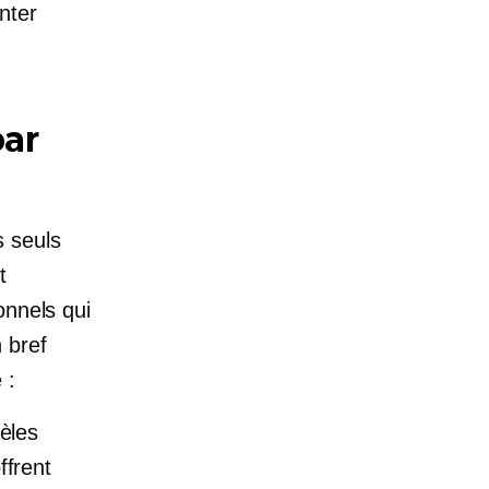
nter
ar
s seuls
t
onnels qui
 bref
 :
èles
frent