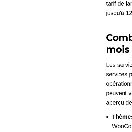
tarif de 
jusqu'à
12
Comb
mois 
Les servi
services 
opération
peuvent v
aperçu de
Thème
WooComm