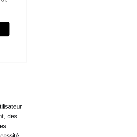
.
ilisateur
t, des
des
cessité,