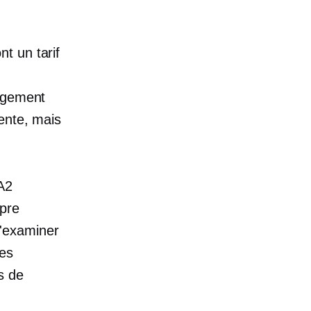
t un tarif
ergement
ente, mais
A2
opre
d'examiner
ges
s de