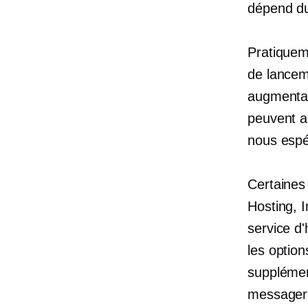
dépend du 
Pratiquem
de lanceme
augmentat
peuvent a
nous espér
Certaines
Hosting, 
service d
les optio
supplémen
messageri