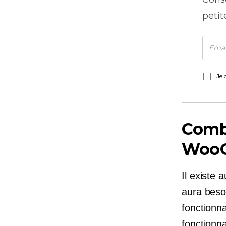
petit
Je 
Combi
WooC
Il existe 
aura beso
fonctionn
fonctionn