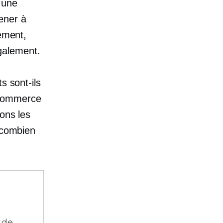
 une
ener à
ement,
galement.
s sont-ils
 commerce
ons les
: combien
 de