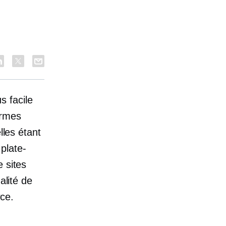
s facile
ormes
lles étant
plate-
 sites
alité de
ce.