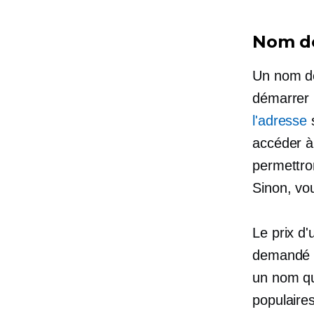
Nom d
Un nom de
démarrer 
l'adresse
s
accéder à
permettro
Sinon, vo
Le prix d'
demandé ou
un nom qu
populaire