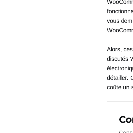
WooCommer
fonctionn
vous dem
WooCommer
Alors, ces
discutés 
électroniq
détailler.
coûte un
Co
Cons