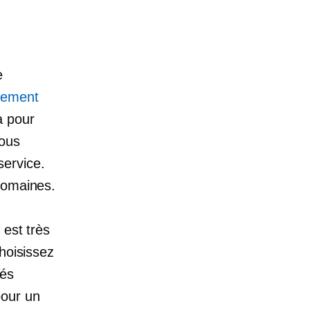
e
llement
ra pour
vous
service.
domaines.
 est très
hoisissez
lés
pour un