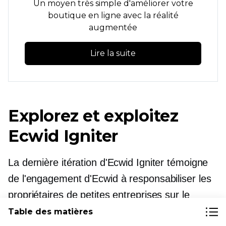
Un moyen très simple d'améliorer votre
boutique en ligne avec la réalité
augmentée
Lire la suite
Explorez et exploitez
Ecwid Igniter
La dernière itération d'Ecwid Igniter témoigne
de l'engagement d'Ecwid à responsabiliser les
propriétaires de petites entreprises sur le
marché numérique. La suite d'outils proposée
Table des matières