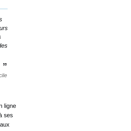
s
urs
s
des
ile
 ligne
à ses
 aux