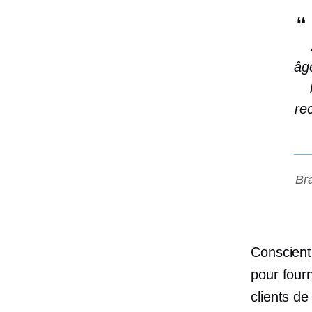
âg
re
Br
Conscient
pour four
clients d