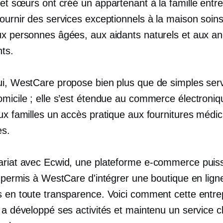
s et sœurs ont créé un
appartenant à la famille
entre
fournir des services exceptionnels
à la maison
soins
ux personnes âgées, aux aidants naturels et aux an
ts.
ui, WestCare propose bien plus que de simples ser
omicile ; elle s’est étendue au commerce électroniq
ux familles un accès pratique aux fournitures médic
es.
ariat avec Ecwid, une plateforme e-commerce puis
a permis à WestCare d'intégrer une boutique en lign
s en toute transparence. Voici comment cette entre
 a développé ses activités et maintenu un service cl