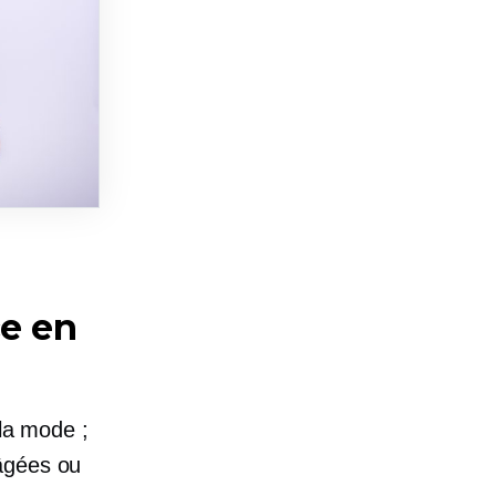
e en
 la mode ;
 âgées ou