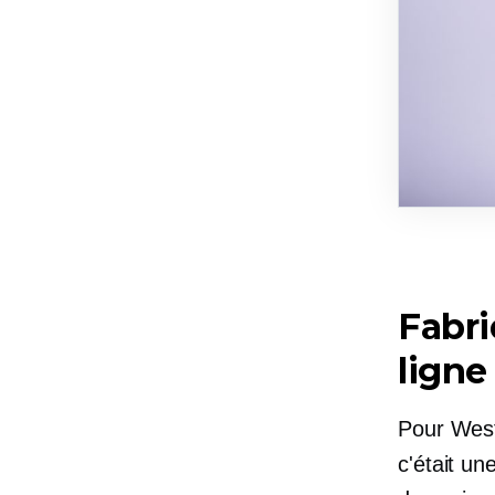
Fabr
ligne
Pour WestC
c'était u