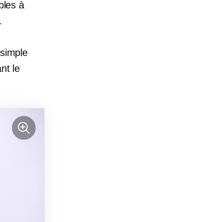
bles à
.
 simple
nt le