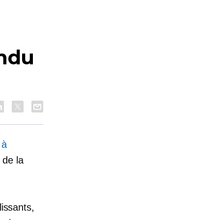
ndu
 à
 de la
lissants,