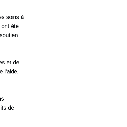
es soins à
 ont été
soutien
es et de
 l’aide,
ns
its de