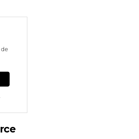
 de
.
rce