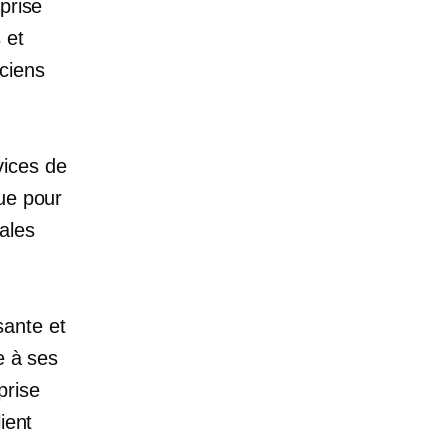
prise
 et
ciens
vices de
ue pour
ales
sante et
e à ses
prise
ient