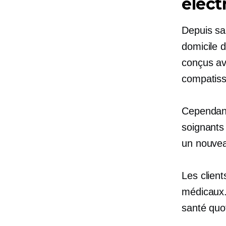
élect
Depuis sa
domicile 
conçus av
compatiss
Cependant
soignants
un nouvea
Les client
médicaux
santé quot