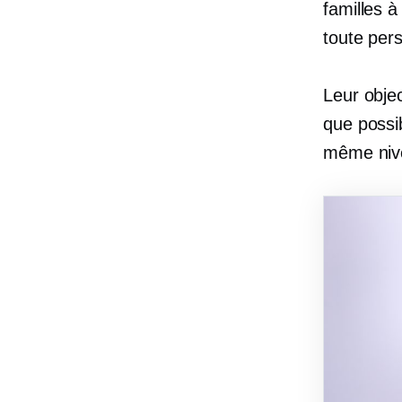
familles à
toute per
Leur objec
que possi
même nive