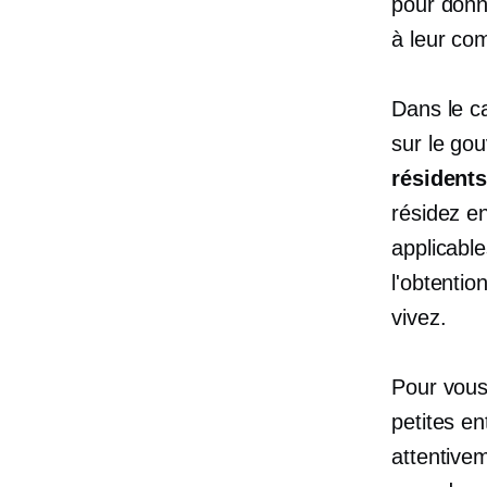
pour donne
à leur co
Dans le c
sur le go
résident
résidez e
applicabl
l'obtenti
vivez.
Pour vous
petites e
attentivem