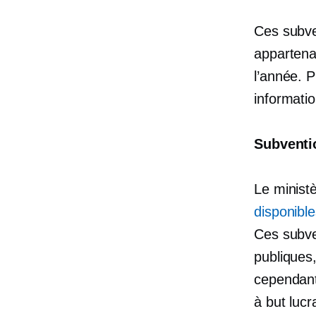
Ces subve
appartena
l’année.
P
informati
Subventio
Le minist
disponible
Ces subve
publiques,
cependant
à but lucra