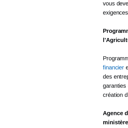
vous deve
exigences
Programm
l'Agricul
Programm
financier
e
des entrep
garanties 
création 
Agence d
ministèr