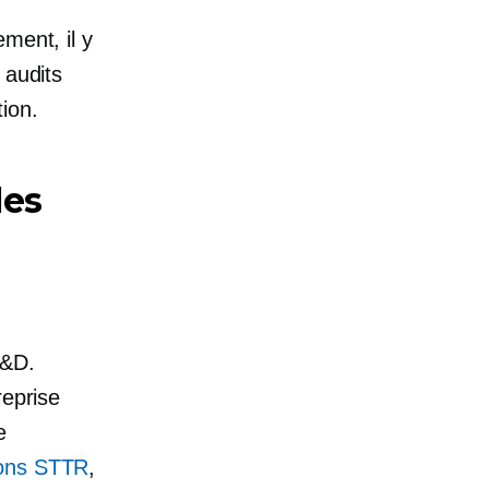
ment, il y
 audits
ion.
les
R&D.
reprise
e
ons STTR
,