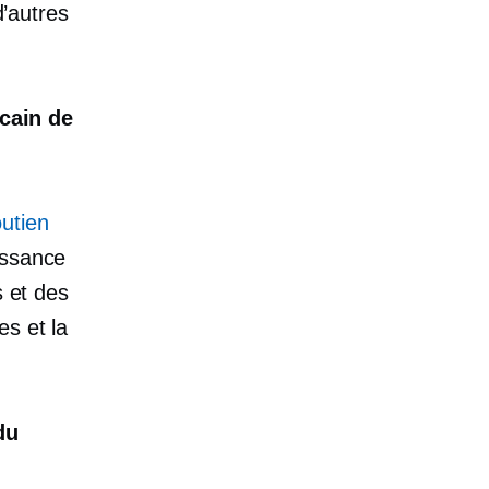
d’autres
cain de
outien
issance
s et des
es et la
du