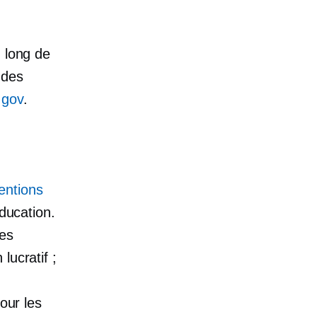
u long de
 des
gov
.
entions
ducation.
les
lucratif ;
our les