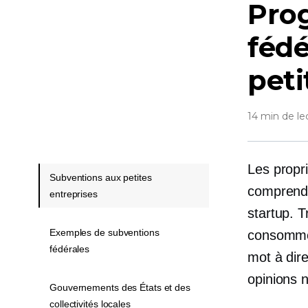
Pro
fédé
peti
14 min de le
Les propri
Subventions aux petites
comprendr
entreprises
startup. T
Exemples de subventions
consommen
fédérales
mot à dir
opinions 
Gouvernements des États et des
collectivités locales