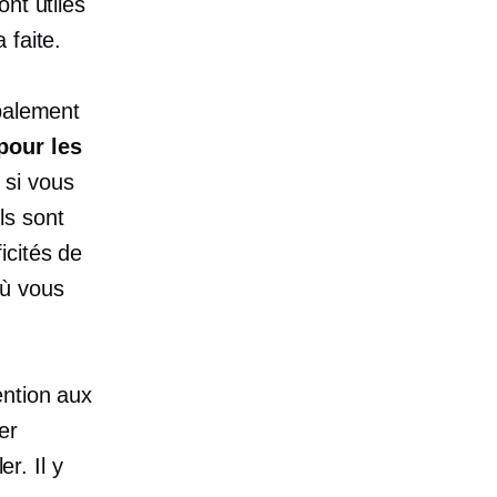
nt utiles
 faite.
ipalement
pour les
si vous
ls sont
icités de
où vous
ention aux
er
r. Il y