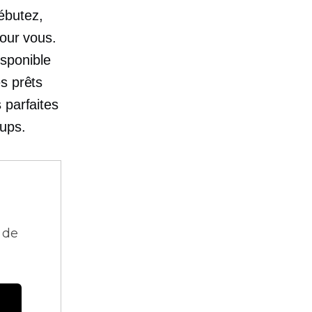
ébutez,
pour vous.
isponible
s prêts
 parfaites
tups.
 de