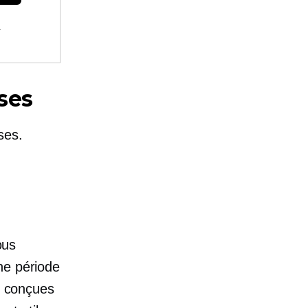
.
ses
ses.
ous
ne période
nt conçues