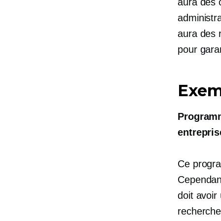
aura des c
administra
aura des r
pour garan
Exemp
Programme
entrepri
Ce progra
Cependant,
doit avoir
recherche