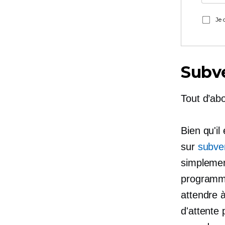
Je 
Subve
Tout d’abo
Bien qu'i
sur
subve
simplemen
programm
attendre 
d'attente 