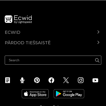
ECWID
Ecwid.com
PĀRDOD TIEŠSAISTĒ
Izcenojumi
Pārdod visur
Palīdzības centrs
Pārdod Facebook
Pārdod Instagram