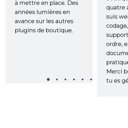
à mettre en place. Des
quatre 
années lumières en
suis w
avance sur les autres
codage,
plugins de boutique.
support
ordre, 
documen
pratiqu
Merci 
tu es gé