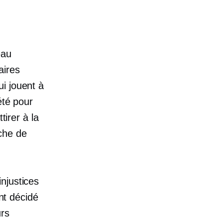
eau
aires
i jouent à
été pour
tirer à la
che de
injustices
ont décidé
urs