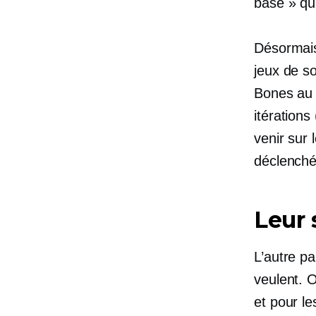
base » qui
Désormais
jeux de so
Bones a
itération
venir sur 
déclenché
Leur 
L’autre p
veulent. O
et pour l