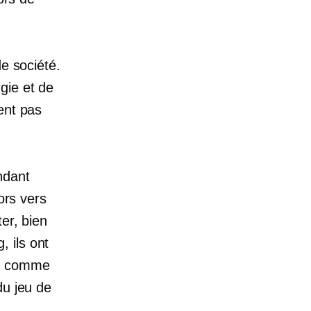
de société.
gie et de
ent pas
ndant
ors vers
er, bien
 ils ont
s, comme
du jeu de