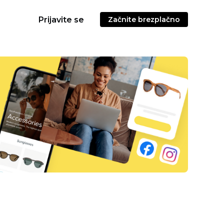
Prijavite se
Začnite brezplačno