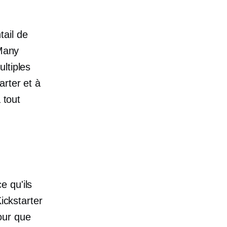
ail de
 Many
ltiples
arter et à
 tout
e qu'ils
ickstarter
our que