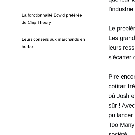
l'industri
La fonctionnalité Ecwid préférée
de Chip Theory
Le problèm
Les grand
Leurs conseils aux marchands en
herbe
leurs res
s'écarter 
Pire enco
coûtait tr
où Josh et
sûr ! Avec
pu lancer
Too Many 
société.