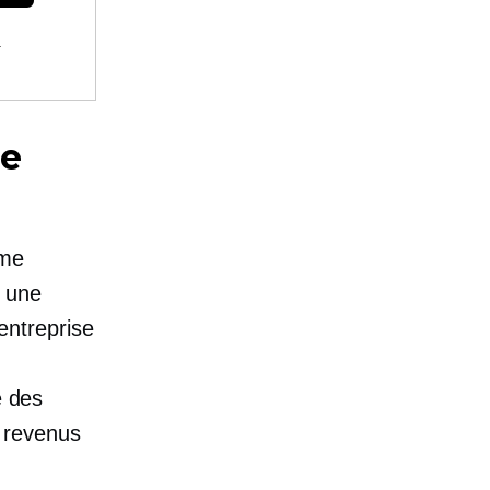
.
re
rme
t une
 entreprise
e des
s revenus