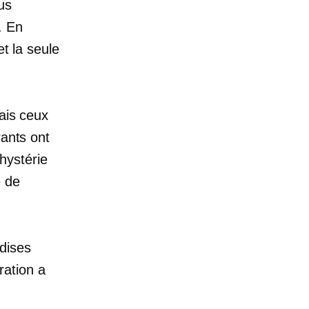
us
. En
et la seule
ais ceux
rants ont
hystérie
é de
dises
ration a