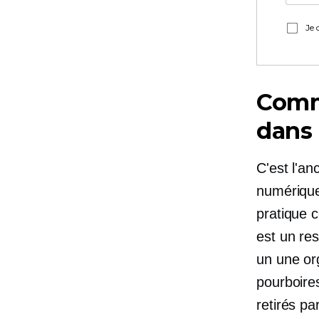
Je 
Comm
dans
C'est l'a
numérique
pratique c
est un re
un
une org
pourboires
retirés pa