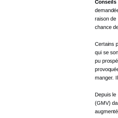
Conseils 
demandées
raison de 
chance de 
Certains p
qui se son
pu prospé
provoquée
manger. I
Depuis le
(GMV) dan
augment