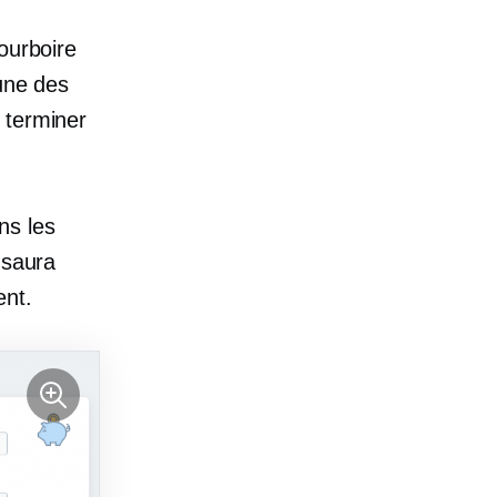
ourboire
’une des
 terminer
ns les
 saura
ent.