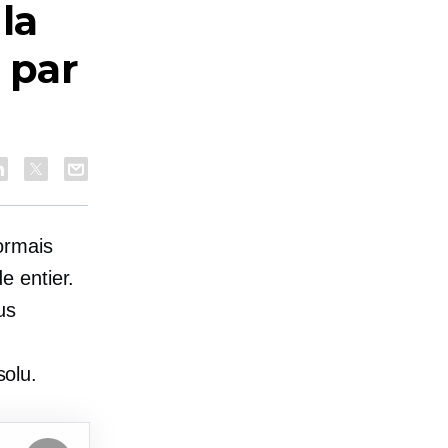
la
 par
ormais
e entier.
us
olu.