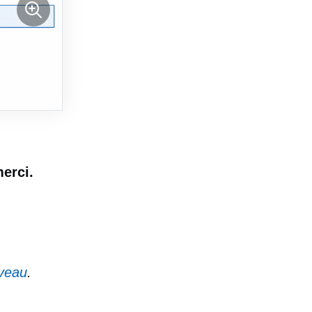
merci.
iveau
.