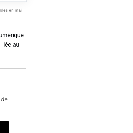
andes en mai
numérique
 liée au
 de