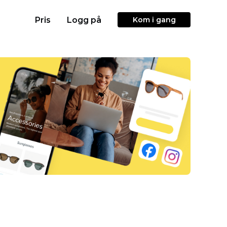
Pris
Logg på
Kom i gang