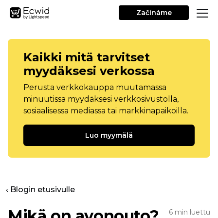
Začínáme
Kaikki mitä tarvitset
myydäksesi verkossa
Perusta verkkokauppa muutamassa
minuutissa myydäksesi verkkosivustolla,
sosiaalisessa mediassa tai markkinapaikoilla.
Luo myymälä
‹ Blogin etusivulle
Mikä on avonouto?
6 min luettu