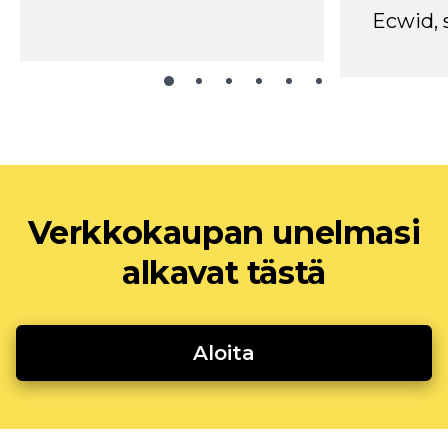
Ecwid, 
Verkkokaupan unelmasi
alkavat tästä
Aloita