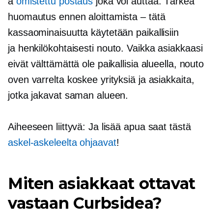
a
omistettu postaus
joka voi auttaa. Tärkeä
huomautus ennen aloittamista – tätä
kassaominaisuutta käytetään paikallisiin
ja
henkilökohtaisesti
nouto. Vaikka asiakkaasi
eivät välttämättä ole paikallisia alueella, nouto
oven varrelta koskee yrityksiä ja asiakkaita,
jotka jakavat saman alueen.
Aiheeseen liittyvä: Ja lisää apua saat tästä
askel-askeleelta
ohjaavat
!
Miten asiakkaat ottavat
vastaan ​​Curbsidea?