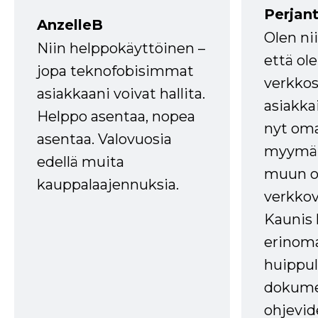
Perjant
AnzelleB
Olen ni
Niin helppokäyttöinen –
että ole
jopa teknofobisimmat
verkkos
asiakkaani voivat hallita.
asiakkai
Helppo asentaa, nopea
nyt om
asentaa. Valovuosia
myymälä
edellä muita
muun oh
kauppalaajennuksia.
verkkov
Kaunis 
erinom
huippul
dokume
ohjevid