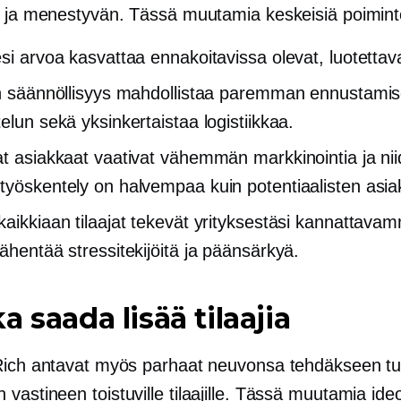
n ja menestyvän. Tässä muutamia keskeisiä poimint
si arvoa kasvattaa ennakoitavissa olevat, luotettavat
en säännöllisyys mahdollistaa paremman ennustamis
elun sekä yksinkertaistaa logistiikkaa.
at asiakkaat vaativat vähemmän markkinointia ja ni
työskentely on halvempaa kuin potentiaalisten asia
kaikkiaan tilaajat tekevät yrityksestäsi kannattava
vähentää stressitekijöitä ja päänsärkyä.
a saada lisää tilaajia
Rich antavat myös parhaat neuvonsa tehdäkseen tu
astineen toistuville tilaajille. Tässä muutamia ideo