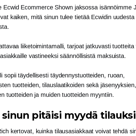
e Ecwid Ecommerce Shown jaksossa isännöimme J
vat kaiken, mitä sinun tulee tietää Ecwidin uudesta
sta.
lattavaa
liiketoimintamalli, tarjoat jatkuvasti tuotteita 
 asiakkaille vastineeksi säännöllisistä maksuista.
 sopii täydellisesti täydennystuotteiden, ruoan,
ten tuotteiden, tilauslaatikoiden sekä jäsenyyksien
ten tuotteiden ja muiden tuotteiden myyntiin.
 sinun pitäisi myydä tilauks
ich kertovat, kuinka tilausasiakkaat voivat tehdä si