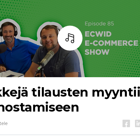
Kuuntele
kejä tilausten myyntii
nostamiseen
tele