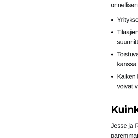
onnellise
Yritykse
Tilaaji
suunnitt
Toistuv
kanssa 
Kaiken 
voivat 
Kuink
Jesse ja 
paremman v