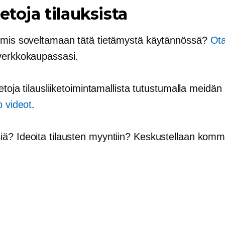
ietoja tilauksista
lmis soveltamaan tätä tietämystä käytännössä?
Ota
erkkokaupassasi.
ietoja tilausliiketoimintamallista tutustumalla meidän
o
videot
.
ä? Ideoita tilausten myyntiin? Keskustellaan komm