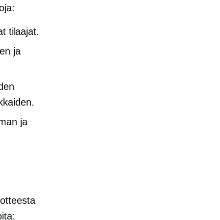
oja:
 tilaajat.
en ja
iden
kkaiden.
mman ja
otteesta
ita: