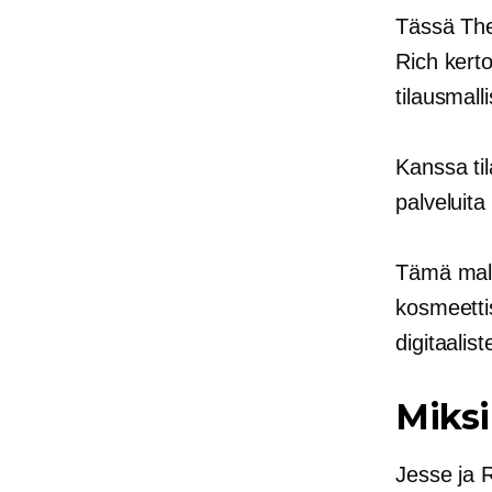
Tässä Th
Rich kerto
tilausmalli
Kanssa
ti
palveluita
Tämä malli
kosmeettis
digitaalis
Miksi
Jesse ja R