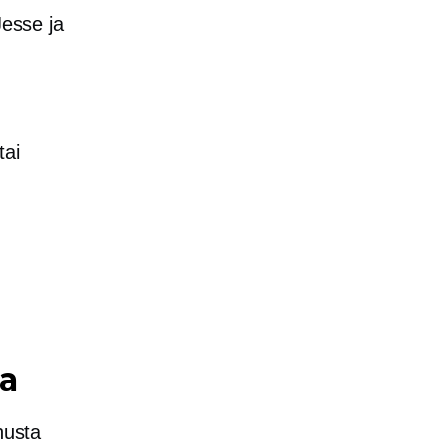
esse ja
tai
,
ia
nusta