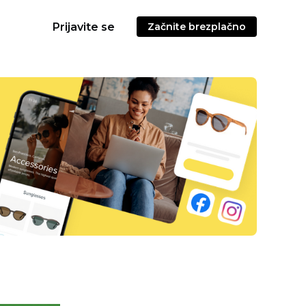
Prijavite se
Začnite brezplačno