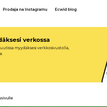
Prodaja na Instagramu
Ecwid blog
däksesi verkossa
tissa myydäksesi verkkosivustolla,
a.
usivulle