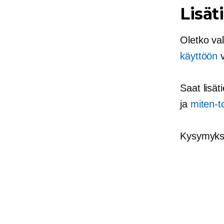
Lisät
Oletko va
käyttöön
v
Saat lisät
ja
miten-t
Kysymyksi