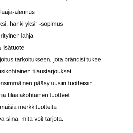
ilaaja-alennus
ksi, hanki yksi" -sopimus
rityinen lahja
lisätuote
hjoitus tarkoitukseen, jota brändisi tukee
usikohtainen
tilaustarjoukset
ensimmäinen pääsy uusiin tuotteisiin
nja
tilaajakohtainen
tuotteet
lmaisia ​​merkkituotteita
a siinä, mitä voit tarjota.