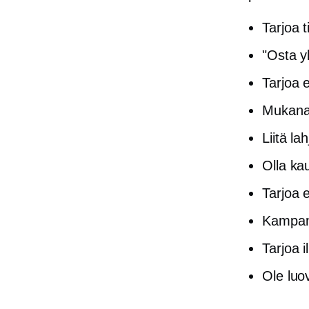
Tarjoa t
"Osta y
Tarjoa e
Mukana 
Liitä la
Olla
ka
Tarjoa 
Kampa
Tarjoa i
Ole luov