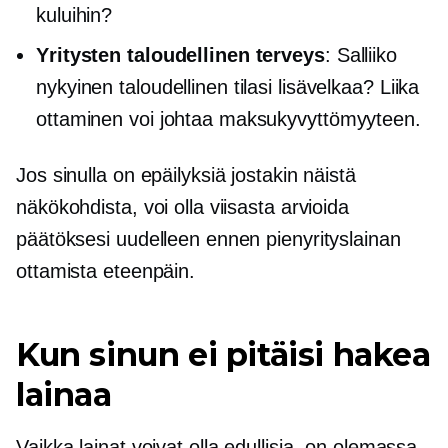
kuluihin?
Yritysten taloudellinen terveys
: Salliiko
nykyinen taloudellinen tilasi lisävelkaa? Liika
ottaminen voi johtaa maksukyvyttömyyteen.
Jos sinulla on epäilyksiä jostakin näistä
näkökohdista, voi olla viisasta arvioida
päätöksesi uudelleen ennen pienyrityslainan
ottamista eteenpäin.
Kun sinun ei pitäisi hakea
lainaa
Vaikka lainat voivat olla edullisia, on olemassa