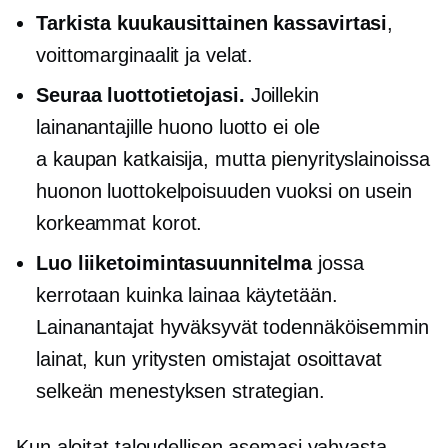
Tarkista kuukausittainen kassavirtasi
,
voittomarginaalit ja velat.
Seuraa luottotietojasi.
Joillekin
lainanantajille huono luotto ei ole
a
kaupan katkaisija,
mutta pienyrityslainoissa
huonon luottokelpoisuuden vuoksi on usein
korkeammat korot.
Luo liiketoimintasuunnitelma
jossa
kerrotaan kuinka lainaa käytetään.
Lainanantajat hyväksyvät todennäköisemmin
lainat, kun yritysten omistajat osoittavat
selkeän menestyksen strategian.
Kun aloitat taloudellisen asemasi vahvasta