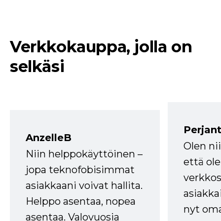
Verkkokauppa, jolla on
selkäsi
Perjant
AnzelleB
Olen ni
Niin helppokäyttöinen –
että ole
jopa teknofobisimmat
verkkos
asiakkaani voivat hallita.
asiakkai
Helppo asentaa, nopea
nyt om
asentaa. Valovuosia