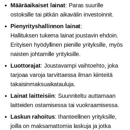
Määräaikaiset lainat
: Paras suurille
ostoksille tai
pitkän aikavälin
investoinnit.
Pienyrityshallinnon lainat
:
Hallituksen tukema
lainat joustavin ehdoin.
Erityisen hyödyllinen pienille yrityksille, myös
naisten johtamille yrityksille.
Luottorajat
: Joustavampi vaihtoehto, joka
tarjoaa varoja tarvittaessa ilman kiinteitä
takaisinmaksuaikatauluja.
Lainat laitteisiin
: Suunniteltu auttamaan
laitteiden ostamisessa tai vuokraamisessa.
Laskun rahoitus
: Ihanteellinen yrityksille,
joilla on maksamattomia laskuja ja jotka