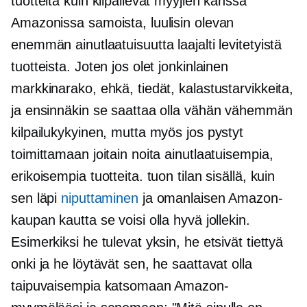
tuotteita kuin kilpailevat myyjien kanssa
Amazonissa samoista, luulisin olevan
enemmän ainutlaatuisuutta laajalti levitetyistä
tuotteista. Joten jos olet jonkinlainen
markkinarako, ehkä, tiedät, kalastustarvikkeita,
ja ensinnäkin se saattaa olla vähän vähemmän
kilpailukykyinen, mutta myös jos pystyt
toimittamaan joitain noita ainutlaatuisempia,
erikoisempia tuotteita. tuon tilan sisällä, kuin
sen läpi
niputtaminen
ja omanlaisen Amazon-
kaupan kautta se voisi olla hyvä jollekin.
Esimerkiksi he tulevat yksin, he etsivät tiettyä
onki ja he löytävät sen, he saattavat olla
taipuvaisempia katsomaan Amazon-