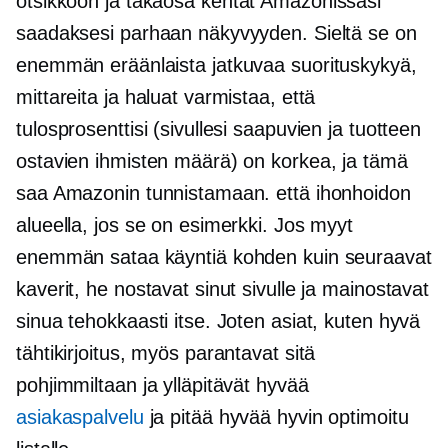
otsikkoon ja
takaosa
kentät Amazonissasi
saadaksesi parhaan näkyvyyden. Sieltä se on
enemmän eräänlaista jatkuvaa suorituskykyä,
mittareita ja haluat varmistaa, että
tulosprosenttisi (sivullesi saapuvien ja tuotteen
ostavien ihmisten määrä) on korkea, ja tämä
saa Amazonin tunnistamaan. että ihonhoidon
alueella, jos se on esimerkki. Jos myyt
enemmän sataa käyntiä kohden kuin seuraavat
kaverit, he nostavat sinut sivulle ja mainostavat
sinua tehokkaasti itse. Joten asiat, kuten hyvä
tähtikirjoitus, myös parantavat sitä
pohjimmiltaan ja ylläpitävät hyvää
asiakaspalvelu
ja pitää hyvää
hyvin optimoitu