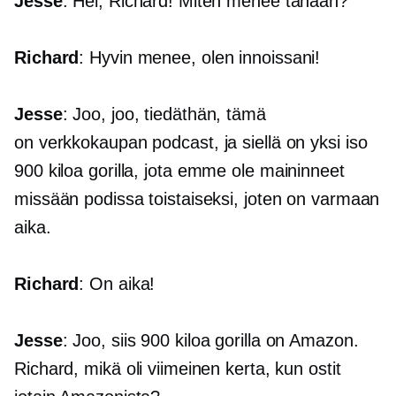
Jesse
: Hei, Richard! Miten menee tänään?
Richard
: Hyvin menee, olen innoissani!
Jesse
: Joo, joo, tiedäthän, tämä
on
verkkokaupan
podcast, ja siellä on yksi iso
900 kiloa
gorilla, jota emme ole maininneet
missään podissa toistaiseksi, joten on varmaan
aika.
Richard
: On aika!
Jesse
: Joo, siis
900 kiloa
gorilla on Amazon.
Richard, mikä oli viimeinen kerta, kun ostit