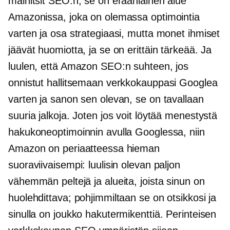
mainitsit SEO:n, se on eräänlainen alue
Amazonissa, joka on olemassa optimointia
varten ja osa strategiaasi, mutta monet ihmiset
jäävät huomiotta, ja se on erittäin tärkeää. Ja
luulen, että Amazon SEO:n suhteen, jos
onnistut hallitsemaan verkkokauppasi Googlea
varten ja sanon sen olevan, se on tavallaan
suuria jalkoja. Joten jos voit löytää menestystä
hakukoneoptimoinnin avulla Googlessa, niin
Amazon on periaatteessa hieman
suoraviivaisempi: luulisin olevan paljon
vähemmän peltejä ja alueita, joista sinun on
huolehdittava; pohjimmiltaan se on otsikkosi ja
sinulla on joukko hakutermikenttiä. Perinteisen