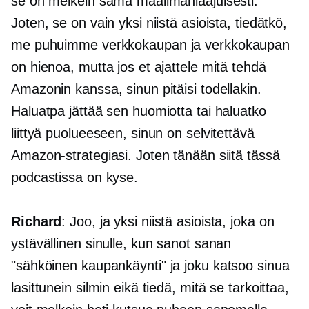
se on melkein sama maailmanlaajuisesti.
Joten, se on vain yksi niistä asioista, tiedätkö,
me puhuimme
verkkokaupan
ja
verkkokaupan
on hienoa, mutta jos et ajattele mitä tehdä
Amazonin kanssa, sinun pitäisi todellakin.
Haluatpa jättää sen huomiotta tai haluatko
liittyä puolueeseen, sinun on selvitettävä
Amazon-strategiasi. Joten tänään siitä tässä
podcastissa on kyse.
Richard
: Joo, ja yksi niistä asioista, joka on
ystävällinen sinulle, kun sanot sanan
"sähköinen kaupankäynti"
ja joku katsoo sinua
lasittunein silmin eikä tiedä, mitä se tarkoittaa,