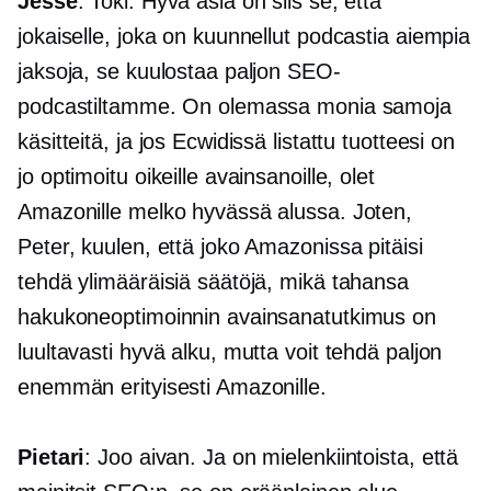
Jesse
: Toki. Hyvä asia on siis se, että
jokaiselle, joka on kuunnellut podcastia aiempia
jaksoja, se kuulostaa paljon SEO-
podcastiltamme. On olemassa monia samoja
käsitteitä, ja jos Ecwidissä listattu tuotteesi on
jo optimoitu oikeille avainsanoille, olet
Amazonille melko hyvässä alussa. Joten,
Peter, kuulen, että joko Amazonissa pitäisi
tehdä ylimääräisiä säätöjä, mikä tahansa
hakukoneoptimoinnin avainsanatutkimus on
luultavasti hyvä alku, mutta voit tehdä paljon
enemmän erityisesti Amazonille.
Pietari
: Joo aivan. Ja on mielenkiintoista, että