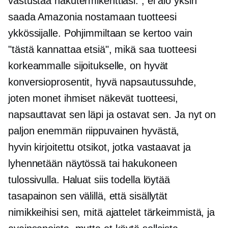
vastustaa hakutermikenttiäsi. , ei aio yksin
saada Amazonia nostamaan tuotteesi
ykkössijalle. Pohjimmiltaan se kertoo vain
"tästä kannattaa etsiä", mikä saa tuotteesi
korkeammalle sijoitukselle, on hyvät
konversioprosentit, hyvä napsautussuhde,
joten monet ihmiset näkevät tuotteesi,
napsauttavat sen läpi ja ostavat sen. Ja nyt on
paljon enemmän riippuvainen hyvästä,
hyvin kirjoitettu
otsikot, jotka vastaavat ja
lyhennetään näytössä tai hakukoneen
tulossivulla. Haluat siis todella löytää
tasapainon sen välillä, että sisällytät
nimikkeihisi sen, mitä ajattelet tärkeimmistä, ja