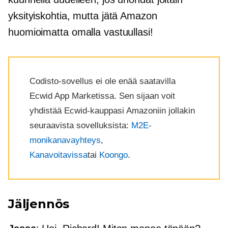
yksityiskohtia, mutta jätä Amazon
huomioimatta omalla vastuullasi!
Codisto-sovellus ei ole enää saatavilla
Ecwid App Marketissa. Sen sijaan voit
yhdistää Ecwid-kauppasi Amazoniin jollakin
seuraavista sovelluksista:
M2E-
monikanavayhteys
,
Kanavoitavissa
tai
Koongo
.
Jäljennös