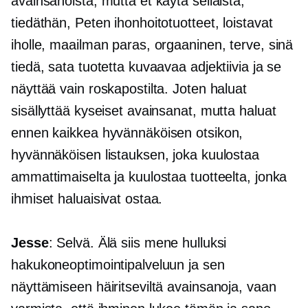
avainsanoista, mutta et käytä sellaista,
tiedäthän, Peten ihonhoitotuotteet, loistavat
iholle, maailman paras, orgaaninen, terve, sinä
tiedä, sata tuotetta kuvaavaa adjektiivia ja se
näyttää vain roskapostilta. Joten haluat
sisällyttää kyseiset avainsanat, mutta haluat
ennen kaikkea hyvännäköisen otsikon,
hyvännäköisen listauksen, joka kuulostaa
ammattimaiselta ja kuulostaa tuotteelta, jonka
ihmiset haluaisivat ostaa.
Jesse
: Selvä. Älä siis mene hulluksi
hakukoneoptimointipalveluun ja sen
näyttämiseen häiritseviltä avainsanoja, vaan