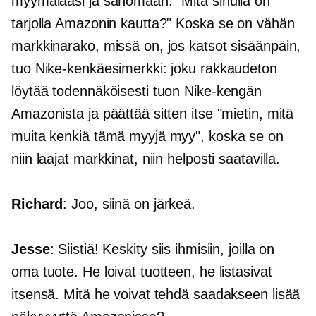
myymälääsi ja sanomaan: "Mitä sinulla on
tarjolla Amazonin kautta?" Koska se on vähän
markkinarako, missä on, jos katsot sisäänpäin,
tuo Nike-kenkäesimerkki: joku rakkaudeton
löytää todennäköisesti tuon Nike-kengän
Amazonista ja päättää sitten itse "mietin, mitä
muita kenkiä tämä myyjä myy", koska se on
niin laajat markkinat, niin helposti saatavilla.
Richard
: Joo, siinä on järkeä.
Jesse
: Siistiä! Keskity siis ihmisiin, joilla on
oma tuote. He loivat tuotteen, he listasivat
itsensä. Mitä he voivat tehdä saadakseen lisää