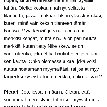
nopea, sinun ei tarvitse mennä liian syvälle
tähän. Oletko koskaan nähnyt sellaista
tilannetta, jossa, mukaan lukien yksi skusistasi,
kuten, minä vain keksin tilanteen tämän
kanssa. Myyt kenkiä ja sinulla on omat
merkkisi kengät, mutta sinulla on pari muuta
merkkiä, kuten tietty Nike skew, se on
vaelluskenkä, joka ehkä houkuttelee jotakuta
sen kautta. Onko olemassa aikaa, joka voisi
auttaa nostamaan myymälääsi, tai jos et myy
tarpeeksi kyseistä tuotemerkkiä, onko se vain?
Pietari
: Joo, jossain määrin. Oletan, että
suurimmat menestyneet ihmiset myyvät muita