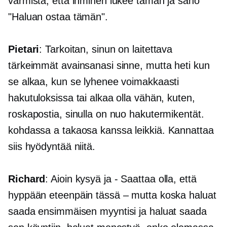
varmista, että ihminen lukee tämän ja sano
"Haluan ostaa tämän".
Pietari
: Tarkoitan, sinun on laitettava
tärkeimmät avainsanasi sinne, mutta heti kun
se alkaa, kun se lyhenee voimakkaasti
hakutuloksissa tai alkaa olla vähän, kuten,
roskapostia, sinulla on nuo hakutermikentät.
kohdassa a
takaosa
kanssa leikkiä. Kannattaa
siis hyödyntää niitä.
Richard
: Aioin kysyä ja
-
Saattaa olla, että
hyppään eteenpäin tässä – mutta koska haluat
saada ensimmäisen myyntisi ja haluat saada