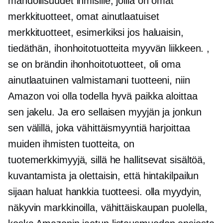
mahdollisuudet ihmisille, joilla on omat
merkkituotteet, omat ainutlaatuiset
merkkituotteet, esimerkiksi jos haluaisin,
tiedäthän, ihonhoitotuotteita myyvän liikkeen. ,
se on brändin ihonhoitotuotteet, oli oma
ainutlaatuinen valmistamani tuotteeni, niin
Amazon voi olla todella hyvä paikka aloittaa
sen jakelu. Ja ero sellaisen myyjän ja jonkun
sen välillä, joka vähittäismyyntiä harjoittaa
muiden ihmisten tuotteita, on
tuotemerkkimyyjä, sillä he hallitsevat sisältöä,
kuvantamista ja olettaisin, että hintakilpailun
sijaan haluat hankkia tuotteesi. olla myydyin,
näkyvin markkinoilla, vähittäiskaupan puolella,