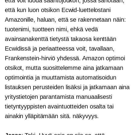
että voit luoda sääntöjoukon, jossa sanotaan,
että kun luon otsikon Ecwid-luettelostani
Amazonille, haluan, että se rakennetaan näin:
tuotenimi, tuotteen nimi, ehkä vedä
avainsanakenttä tietystä
takaosa
kenttään
Ecwidissä ja periaatteessa voit, tavallaan,
Frankenstein-hirviö
yhdessä. Amazon optimoi
otsikot, mutta suosittelemme aina jatkamaan
optimointia ja muuttamista automatisoidun
listauksen perusteiden lisäksi ja jatkamaan aina
yritystietojen parantamista manuaalisesti
tietyntyyppisten avaintuotteiden osalta tai
ainakin ylläpitämään sitä. näkyvyys.