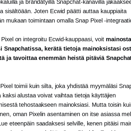
kaluilla ja brändätyillä Snapchat-kanavilla jakaaks
ja sisältöään. Joten Ecwid päätti auttaa kauppiaita
 mukaan toimintaan omalla Snap Pixel -integraat
Pixel on integroitu Ecwid-kauppaasi, voit
mainost
si Snapchatissa, kerätä tietoja mainoksistasi os
tä ja tavoittaa enemmän heistä pitäviä Snapcha
ixel toimii kuin silta, joka yhdistää myymäläsi Snap
 kaksi alustaa voivat vaihtaa tietoja käyttäjien
isestä tehostaakseen mainoksiasi. Mutta toisin kuin
nen, oman Pixelin asentaminen on itse asiassa me
Lue eteenpäin saadaksesi selville, kenen pitäisi ma