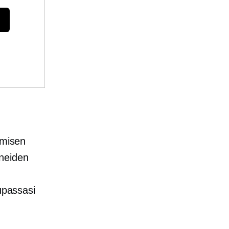
ymisen
neiden
upassasi