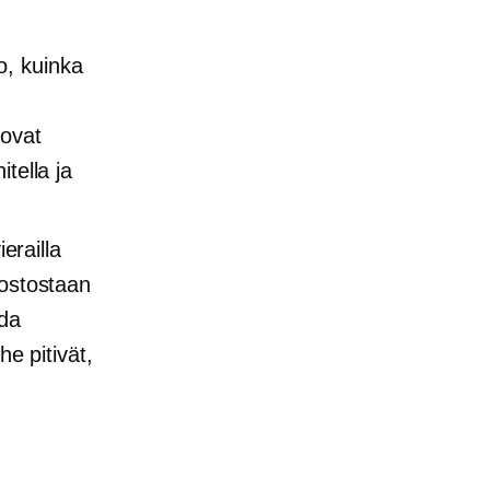
oo, kuinka
 ovat
tella ja
ierailla
 ostostaan
oda
he pitivät,