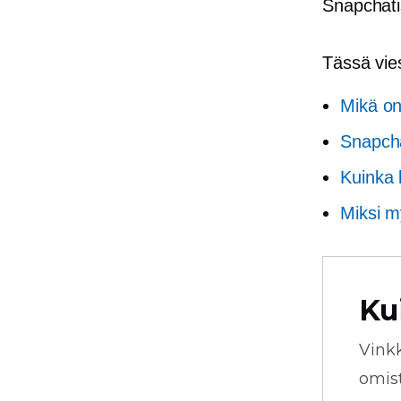
Snapchati
Tässä vies
Mikä on
Snapcha
Kuinka 
Miksi 
Ku
Vink
omista