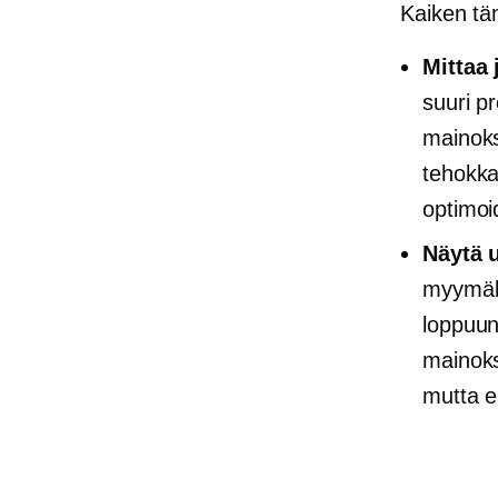
Kaiken täm
Mittaa
suuri p
mainoks
tehokkai
optimoi
Näytä 
myymälä
​​loppuu
mainoksi
mutta e