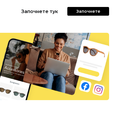
Започнете тук
Започнете