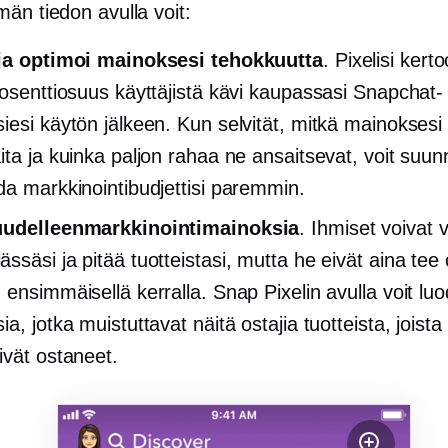
än tiedon avulla voit:
 ja optimoi mainoksesi tehokkuutta
. Pixelisi kert
rosenttiosuus käyttäjistä kävi kaupassasi Snapchat-
iesi käytön jälkeen. Kun selvität, mitkä mainoksesi
ta ja kuinka paljon rahaa ne ansaitsevat, voit suunni
da markkinointibudjettisi paremmin.
uudelleenmarkkinointimainoksia
. Ihmiset voivat v
ssäsi ja pitää tuotteistasi, mutta he eivät aina tee
n ensimmäisellä kerralla. Snap Pixelin avulla voit lu
a, jotka muistuttavat näitä ostajia tuotteista, joista 
ivät ostaneet.