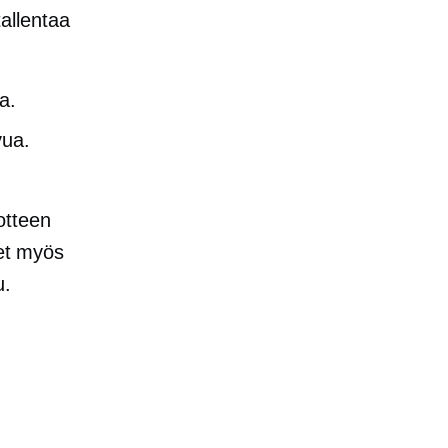
allentaa
a.
vua.
otteen
äet myös
u.