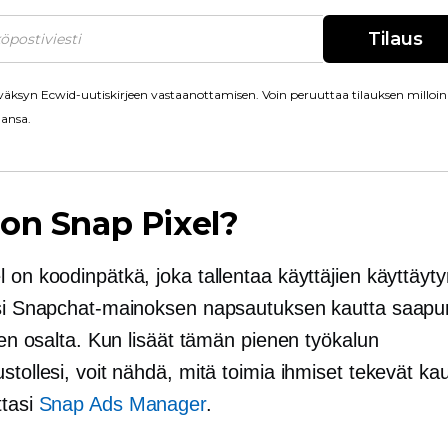
Tilaus
äksyn Ecwid-uutiskirjeen vastaanottamisen. Voin peruuttaa tilauksen milloin
ansa.
on Snap Pixel?
 on koodinpätkä, joka tallentaa käyttäjien käyttäyt
esi Snapchat-mainoksen napsautuksen kautta saapu
iden osalta. Kun lisäät tämän pienen työkalun
stollesi, voit nähdä, mitä toimia ihmiset tekevät ka
ttasi
Snap Ads Manager
.