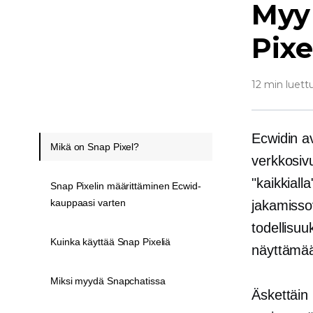
Myy
Pixe
12 min luett
Ecwidin a
Mikä on Snap Pixel?
verkkosiv
"kaikkiall
Snap Pixelin määrittäminen Ecwid-
kauppaasi varten
jakamissov
todellisuu
Kuinka käyttää Snap Pixeliä
näyttämää
Miksi myydä Snapchatissa
Äskettäin 