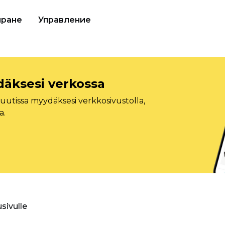
иране
Управление
däksesi verkossa
tissa myydäksesi verkkosivustolla,
a.
usivulle