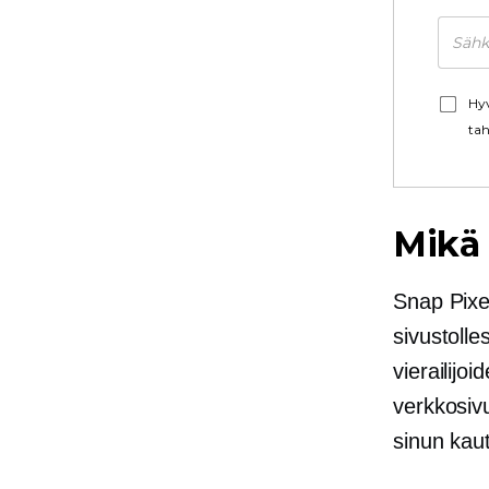
Hyv
tah
Mikä 
Snap Pixel
sivustoll
vierailijo
verkkosivu
sinun kau