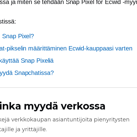
ssa ja miten se tehdään Snap Pixel for Ecwid -myym
tissä:
 Snap Pixel?
t-pikselin määrittäminen Ecwid-kauppaasi varten
käyttää Snap Pixeliä
myydä Snapchatissa?
inka myydä verkossa
kejä
verkkokaupan
asiantuntijoita pienyritysten
jille ja yrittäjille.