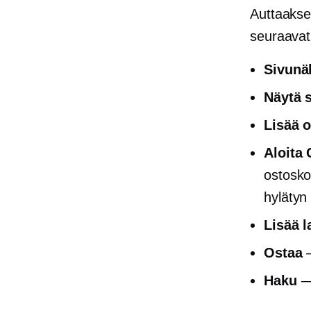
Auttaakse
seuraavat
Sivun
Näytä s
Lisää o
Aloita
ostoskor
hylätyn
Lisää 
Ostaa
—
Haku
— 