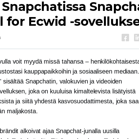
 Snapchatissa Snapch
l for Ecwid -sovellukse
u
vulla voit myydä missä tahansa – henkilökohtaisest
ustostasi kauppapaikkoihin ja sosiaaliseen mediaan.
a" sisältää Snapchatin, valokuvien ja videoiden
elluksen, joka on kuuluisa kimaltelevista lisätyistä
ksista ja siitä yhdestä kasvosuodattimesta, joka sa
n maljakosta.
brändit alkoivat ajaa Snapchat-junalla uusilla