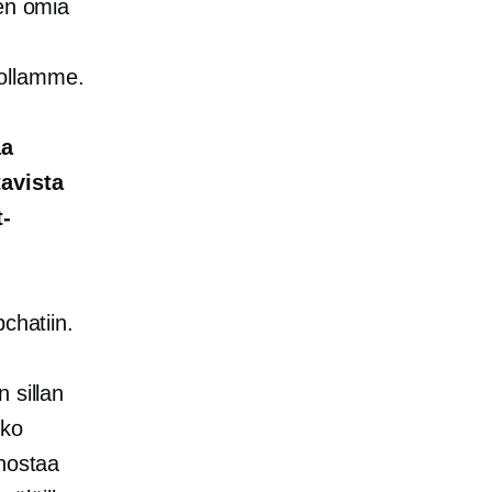
een omia
iollamme.
aa
tavista
t-
chatiin.
 sillan
lko
inostaa