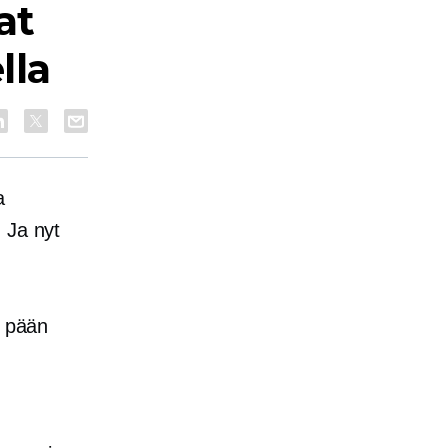
at
lla
a
 Ja nyt
a pään