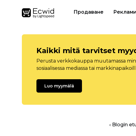
Продаване
Реклам
Kaikki mitä tarvitset myy
Perusta verkkokauppa muutamassa minuu
sosiaalisessa mediassa tai markkinapaikoill
Luo myymälä
‹ Blogin et