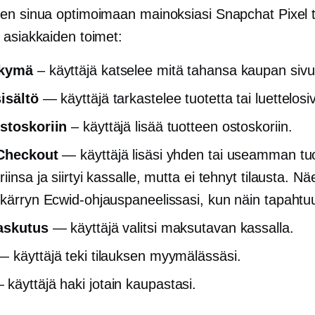
en sinua optimoimaan mainoksiasi Snapchat Pixel t
 asiakkaiden toimet:
äkymä
– käyttäjä katselee mitä tahansa kaupan sivu
isältö
— käyttäjä tarkastelee tuotetta tai luettelosi
stoskoriin
– käyttäjä lisää tuotteen ostoskoriin.
 Checkout
— käyttäjä lisäsi yhden tai useamman tu
iinsa ja siirtyi kassalle, mutta ei tehnyt tilausta. N
 kärryn Ecwid-ohjauspaneelissasi, kun näin tapahtu
laskutus
— käyttäjä valitsi maksutavan kassalla.
 käyttäjä teki tilauksen myymälässäsi.
käyttäjä haki jotain kaupastasi.