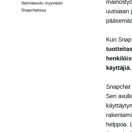
mainostyö
Valmistaudu myymään
Snapchatissa
uutisiaan 
pääsemään
Kun Snap 
tuotteita
henkilöis
käyttäjiä.
Snapchat P
Sen avulla
käyttäytym
rakentami
helppoa. 