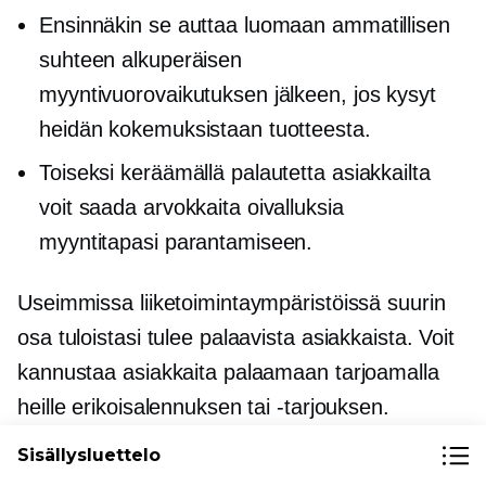
Ensinnäkin se auttaa luomaan ammatillisen
suhteen alkuperäisen
myyntivuorovaikutuksen jälkeen, jos kysyt
heidän kokemuksistaan ​​tuotteesta.
Toiseksi keräämällä palautetta asiakkailta
voit saada arvokkaita oivalluksia
myyntitapasi parantamiseen.
Useimmissa liiketoimintaympäristöissä suurin
osa tuloistasi tulee palaavista asiakkaista. Voit
kannustaa asiakkaita palaamaan tarjoamalla
heille erikoisalennuksen tai -tarjouksen.
Sisällysluettelo
Asiakkaat voivat olla halukkaampia täyttämään