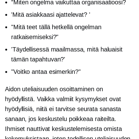
”Miten ongelma vaikuttaa organisaatioosi?
'Mitä asiakkaasi ajattelevat? '
"Mitä teet tällä hetkellä ongelman
ratkaisemiseksi?"
'Täydellisessä maailmassa, mitä haluaisit
tämän tapahtuvan?'
"Voitko antaa esimerkin?"
Aidon uteliaisuuden osoittaminen on
hyödyllistä. Vaikka valmiit kysymykset ovat
hyödyllisiä, niitä ei tarvitse seurata sanasta
sanaan, jos keskustelu poikkeaa raiteilta.
Ihmiset nauttivat keskustelemisesta omista
kokemuksistaan, joten todellisen uteliaisuuden