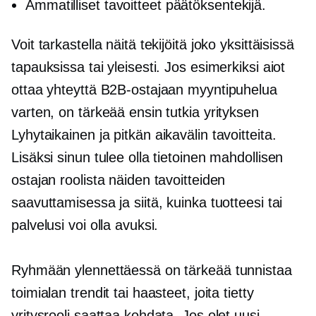
Ammatilliset tavoitteet
päätöksentekijä.
Voit tarkastella näitä tekijöitä joko yksittäisissä
tapauksissa tai yleisesti. Jos esimerkiksi aiot
ottaa yhteyttä B2B-ostajaan myyntipuhelua
varten, on tärkeää ensin tutkia yrityksen
Lyhytaikainen
ja
pitkän aikavälin
tavoitteita.
Lisäksi sinun tulee olla tietoinen mahdollisen
ostajan roolista näiden tavoitteiden
saavuttamisessa ja siitä, kuinka tuotteesi tai
palvelusi voi olla avuksi.
Ryhmään ylennettäessä on tärkeää tunnistaa
toimialan trendit tai haasteet, joita tietty
yritysrooli saattaa kohdata. Jos olet uusi