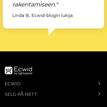
rakentamiseen."
Linda B., Ecwid-blogin lukija
ECWID
Ecwid.com
SELG PÅ NETT
Pris
Selg hvor som helst
Hjelpesenter