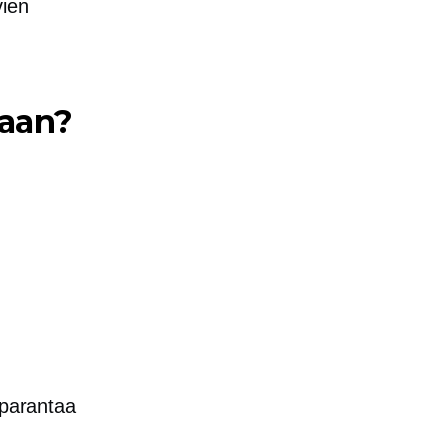
vien
taan?
 parantaa