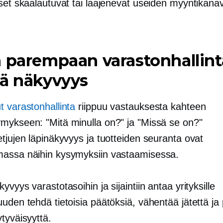
kset skaalautuvat tai laajenevat useiden myyntikana
 parempaan varastonhallin
eä näkyvyys
t varastonhallinta
riippuu vastauksesta kahteen
mykseen: "Mitä minulla on?" ja "Missä se on?"
tjujen läpinäkyvyys ja tuotteiden seuranta ovat
assa näihin kysymyksiin vastaamisessa.
yvyys varastotasoihin ja sijaintiin antaa yrityksille
uden tehdä tietoisia päätöksiä, vähentää jätettä ja
tyväisyyttä.