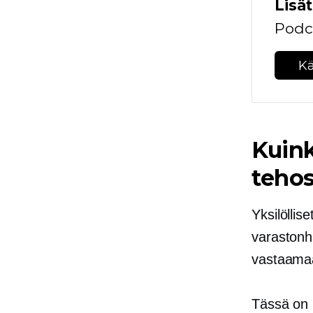
Lisät
Podc
K
Kuink
tehos
Yksilöllis
varastonh
vastaamaa
Tässä on l