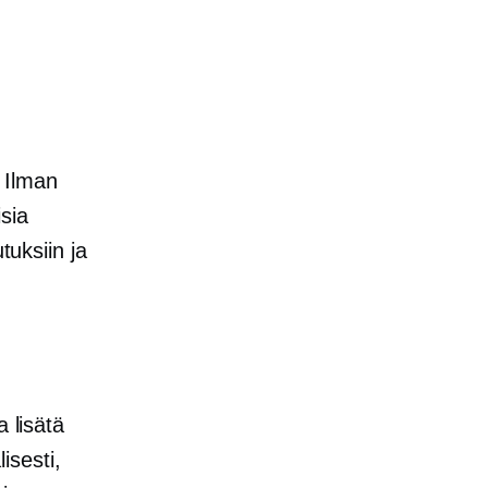
 Ilman
isia
tuksiin ja
 lisätä
isesti,