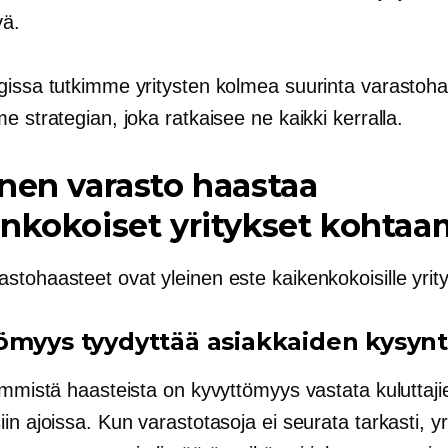
yä.
gissa tutkimme yritysten kolmea suurinta varastoha
e strategian, joka ratkaisee ne kaikki kerralla.
nen varasto haastaa
nkokoiset yritykset kohta
tohaasteet ovat yleinen este kaikenkokoisille yrityk
ömyys tyydyttää asiakkaiden kysyn
immistä haasteista on kyvyttömyys vastata kuluttaji
in ajoissa. Kun varastotasoja ei seurata tarkasti, yri