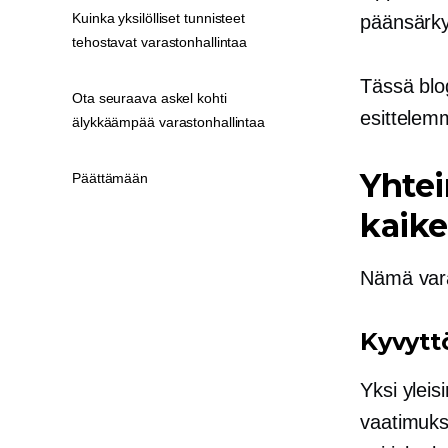
Kuinka yksilölliset tunnisteet
päänsärk
tehostavat varastonhallintaa
Tässä blo
Ota seuraava askel kohti
esittelemm
älykkäämpää varastonhallintaa
Yhtei
Päättämään
kaike
Nämä varas
Kyvytt
Yksi yleis
vaatimuksi