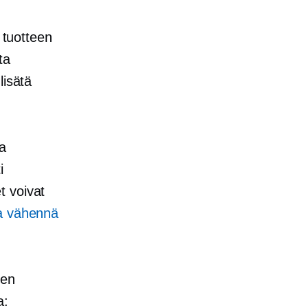
 tuotteen
ta
lisätä
sa
i
t voivat
ja vähennä
den
a: