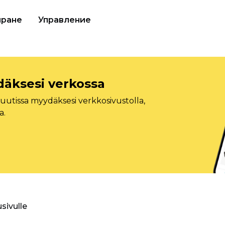
иране
Управление
däksesi verkossa
tissa myydäksesi verkkosivustolla,
a.
usivulle