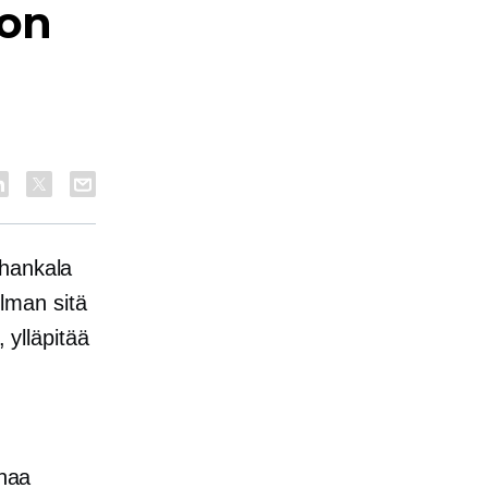
ion
 hankala
Ilman sitä
 ylläpitää
rhaa