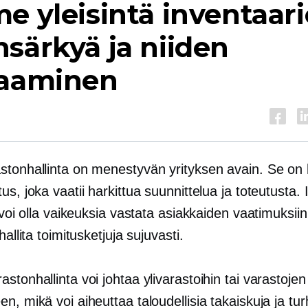
e yleisintä inventaar
särkyä ja niiden
jaaminen
stonhallinta on menestyvän yrityksen avain. Se on
us, joka vaatii harkittua suunnittelua ja toteutusta. 
ä voi olla vaikeuksia vastata asiakkaiden vaatimuksiin,
hallita toimitusketjuja sujuvasti.
stonhallinta voi johtaa ylivarastoihin tai varastojen
n, mikä voi aiheuttaa taloudellisia takaiskuja ja tu