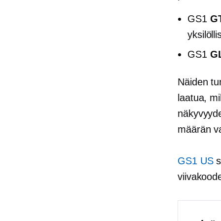
GS1
GT
yksilöll
GS1
GL
Näiden tu
laatua, m
näkyvyyde
määrän va
GS1 US
s
viivakoode