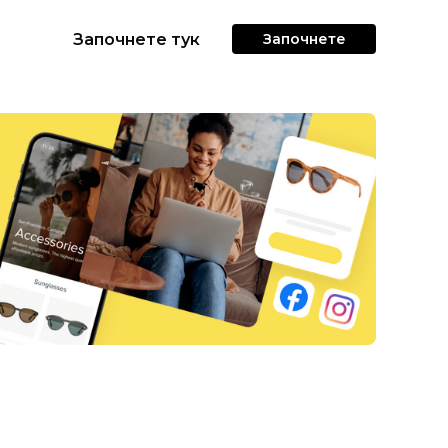
Започнете тук
Започнете