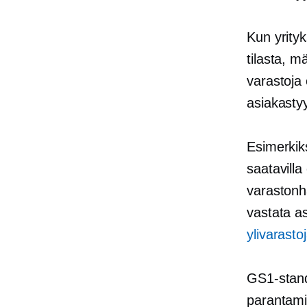
Kun yrityk
tilasta, m
varastoja 
asiakastyy
Esimerkiks
saatavilla
varastonh
vastata a
ylivarasto
GS1-stand
parantamis