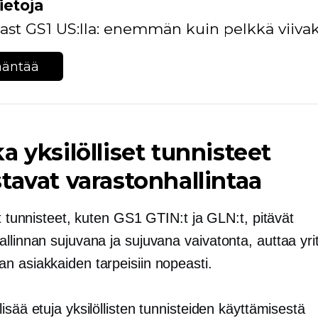
ietoja
ast GS1 US:lla: enemmän kuin pelkkä viiva
ääntää
a yksilölliset tunnisteet
tavat varastonhallintaa
et tunnisteet, kuten GS1 GTIN:t ja GLN:t, pitävät
allinnan sujuvana ja sujuvana
vaivatonta,
auttaa yri
n asiakkaiden tarpeisiin nopeasti.
isää etuja yksilöllisten tunnisteiden käyttämisestä