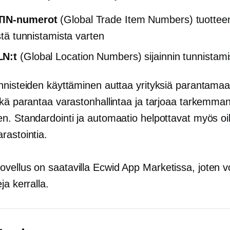
IN-numerot
(Global Trade Item Numbers) tuottee
istä tunnistamista varten
N:t
(Global Location Numbers) sijainnin tunnistam
nnisteiden käyttäminen auttaa yrityksiä parantamaan
ikä parantaa varastonhallintaa ja tarjoaa tarkemma
n. Standardointi ja automaatio helpottavat myös o
rastointia.
ovellus on saatavilla Ecwid App Marketissa, joten v
ja kerralla.