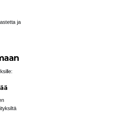
astetta ja
amaan
sille:
tää
en
tyksiltä