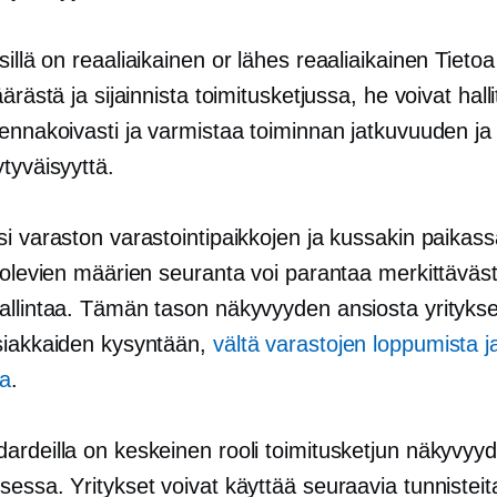
sillä on
reaaliaikainen
or
lähes reaaliaikainen
Tietoa
äärästä ja sijainnista toimitusketjussa, he voivat halli
ennakoivasti ja varmistaa toiminnan jatkuvuuden ja 
tyväisyyttä.
i varaston varastointipaikkojen ja kussakin paikas
 olevien määrien seuranta voi parantaa merkittäväst
allintaa. Tämän tason näkyvyyden ansiosta yritykse
siakkaiden kysyntään,
vältä varastojen loppumista 
ja
.
ardeilla on keskeinen rooli toimitusketjun näkyvyy
essa. Yritykset voivat käyttää seuraavia tunnisteit