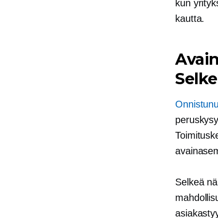
kun yrity
kautta.
Avain
Selk
Onnistunu
peruskysy
Toimituske
avainasem
Selkeä näk
mahdollisu
asiakastyy