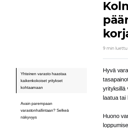
Kolm
pään
kor
9 min luettu
Hyvä vara
Yhteinen varasto haastaa
tasapainot
kaikenkokoiset yritykset
kohtaamaan
yrityksill
laatua tai 
Avain parempaan
varastonhallintaan? Selkeä
Huono vara
näkyvyys
loppumisee