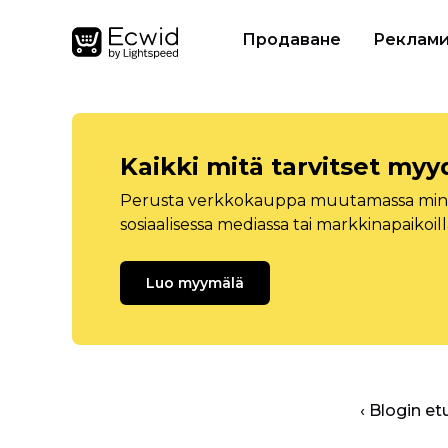
Продаване
Реклам
Kaikki mitä tarvitset myy
Perusta verkkokauppa muutamassa minuu
sosiaalisessa mediassa tai markkinapaikoill
Luo myymälä
‹ Blogin et