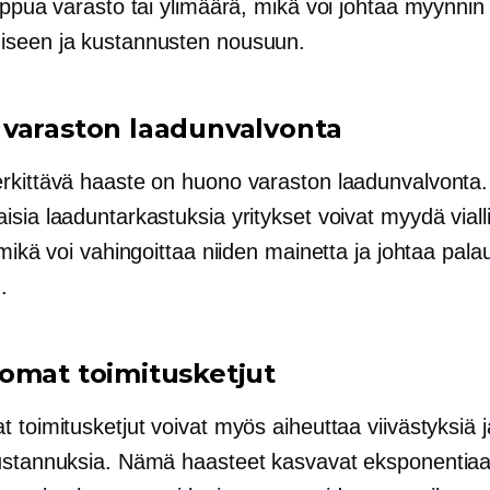
oppua varasto tai ylimäärä, mikä voi johtaa myynnin
seen ja kustannusten nousuun.
varaston laadunvalvonta
rkittävä haaste on huono varaston laadunvalvonta.
sia ​​laaduntarkastuksia yritykset voivat myydä viall
 mikä voi vahingoittaa niiden mainetta ja johtaa palau
.
omat toimitusketjut
 toimitusketjut voivat myös aiheuttaa viivästyksiä ja
ustannuksia. Nämä haasteet kasvavat eksponentiaal