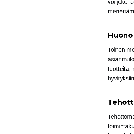
voi joko l
menettämi
Huono 
Toinen me
asianmukai
tuotteita,
hyvityksiin
Tehott
Tehottomat
toimintak