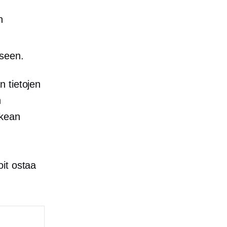
n
iseen.
 tietojen
n
ikean
oit ostaa