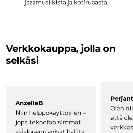
jazzmusiikista ja kotiruoasta.
Verkkokauppa, jolla on
selkäsi
Perjant
AnzelleB
Olen ni
Niin helppokäyttöinen –
että ole
jopa teknofobisimmat
verkkos
asiakkaani voivat hallita.