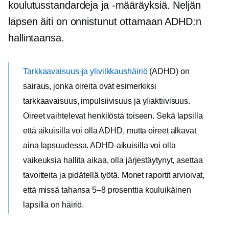
koulutusstandardeja ja -määräyksiä. Neljän
lapsen äiti on onnistunut ottamaan ADHD:n
hallintaansa.
Tarkkaavaisuus-ja ylivilkkaushäiriö
(ADHD) on
sairaus, jonka oireita ovat esimerkiksi
tarkkaavaisuus, impulsiivisuus ja yliaktiivisuus.
Oireet vaihtelevat henkilöstä toiseen. Sekä lapsilla
että aikuisilla voi olla ADHD, mutta oireet alkavat
aina lapsuudessa. ADHD-aikuisilla voi olla
vaikeuksia hallita aikaa, olla järjestäytynyt, asettaa
tavoitteita ja pidätellä työtä. Monet raportit arvioivat,
että missä tahansa 5–8 prosenttia
kouluikäinen
lapsilla on häiriö.