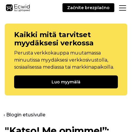
Začnite brezplačno
Kaikki mitä tarvitset
myydäksesi verkossa
Perusta verkkokauppa muutamassa
minuutissa myydäksesi verkkosivustolla,
sosiaalisessa mediassa tai markkinapaikoilla.
Luo myymälä
‹ Blogin etusivulle
"Katso! Me opimme!”: