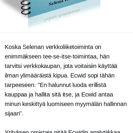
Koska Selenan verkkoliiketoiminta on
enimmäkseen tee-se-itse-toimintaa, hän
tarvitsi verkkokaupan, jota voitaisiin käyttää
ilman ylimääräistä kipua. Ecwid sopi tähän
tarpeeseen: "En halunnut luoda erillistä
kauppaa ja hallita sitä itse, ja Ecwid antaa
minun keskittyä luomiseen myymälän hallinnan
sijaan".
Yrityksen omistaja pitää Ecwidin analytiikkaa