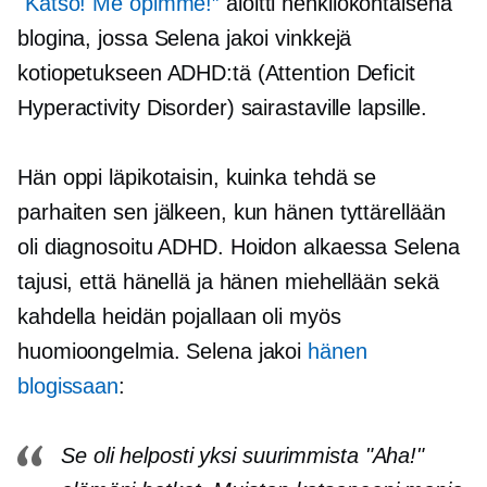
"Katso! Me opimme!”
aloitti henkilökohtaisena
blogina, jossa Selena jakoi vinkkejä
kotiopetukseen ADHD:tä (Attention Deficit
Hyperactivity Disorder) sairastaville lapsille.
Hän oppi läpikotaisin, kuinka tehdä se
parhaiten sen jälkeen, kun hänen tyttärellään
oli diagnosoitu ADHD. Hoidon alkaessa Selena
tajusi, että hänellä ja hänen miehellään sekä
kahdella heidän pojallaan oli myös
huomioongelmia. Selena jakoi
hänen
blogissaan
:
Se oli helposti yksi suurimmista "Aha!"