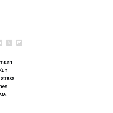
emaan
 Kun
 stressi
nnes
sta.