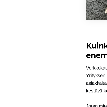
Kuin
ene
Verkkokau
Yrityksen
asiakkait
kestävä k
Joten mit