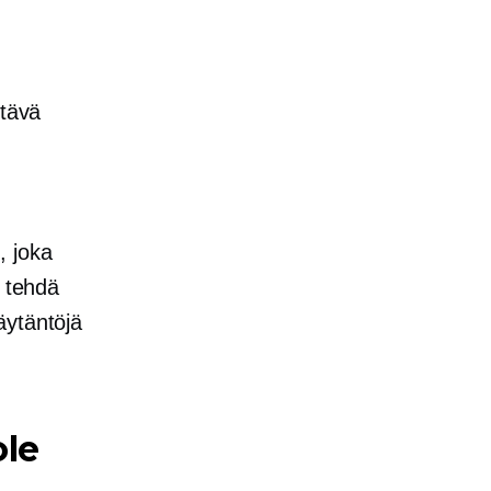
ttävä
, joka
t tehdä
äytäntöjä
ole