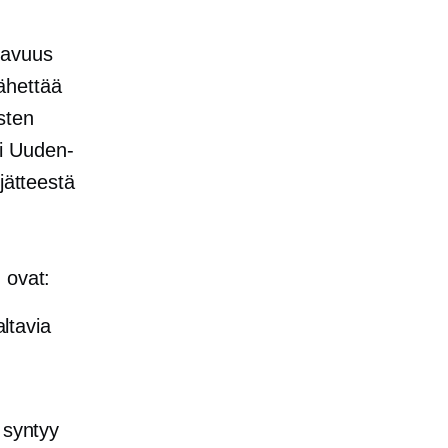
kavuus
ähettää
sten
i Uuden-
jätteestä
 ovat:
ltavia
 syntyy