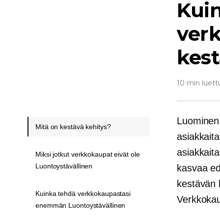
Kui
ver
kes
10 min luett
Luomine
Mitä on kestävä kehitys?
asiakkaita
asiakkaita
Miksi jotkut verkkokaupat eivät ole
Luontoystävällinen
kasvaa ed
kestävän k
Kuinka tehdä verkkokaupastasi
Verkkokaup
enemmän Luontoystävällinen