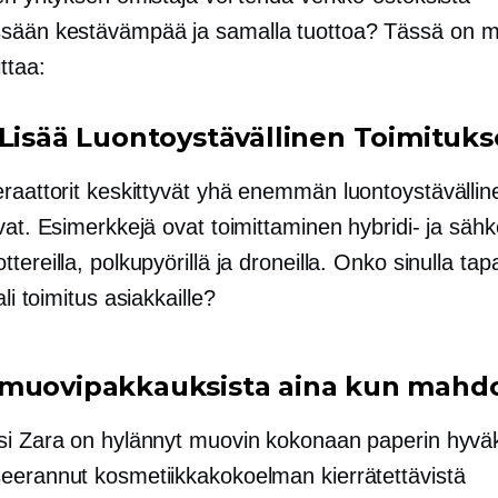
sään kestävämpää ja samalla tuottoa? Tässä on 
ittaa:
 Lisää
Luontoystävällinen
Toimituks
eraattorit keskittyvät yhä enemmän
luontoystävällin
vat. Esimerkkejä ovat toimittaminen hybridi- ja sähkö
tereilla, polkupyörillä ja droneilla. Onko sinulla tapa
li
toimitus asiakkaille?
muovipakkauksista aina kun mahdol
si Zara on hylännyt muovin kokonaan paperin hyväk
eerannut kosmetiikkakokoelman kierrätettävistä