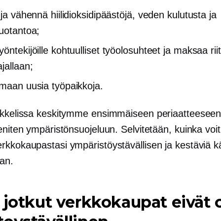
 ja vähennä hiilidioksidipäästöjä, veden kulutusta ja
tuotantoa;
öntekijöille kohtuulliset työolosuhteet ja maksaa rii
jallaan;
omaan uusia työpaikkoja.
ikkelissa keskitymme ensimmäiseen periaatteeseen
eniten ympäristönsuojeluun. Selvitetään, kuinka voi
rkkokaupastasi ympäristöystävällisen ja kestäviä k
an.
 jotkut verkkokaupat eivät 