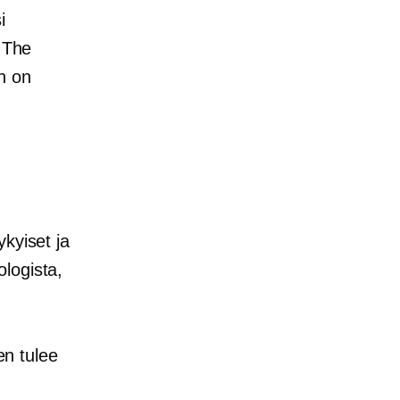
i
. The
n on
kyiset ja
logista,
en tulee