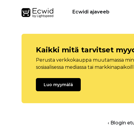
Ecwidi ajaveeb
Kaikki mitä tarvitset myy
Perusta verkkokauppa muutamassa minuu
sosiaalisessa mediassa tai markkinapaikoill
Luo myymälä
‹ Blogin et