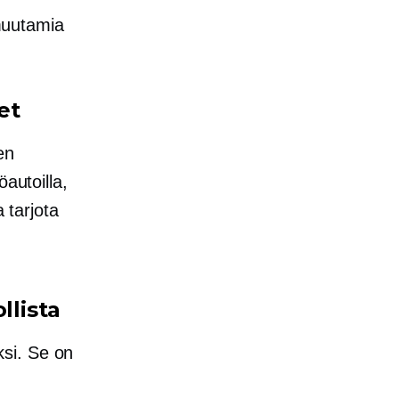
muutamia
et
en
autoilla,
 tarjota
lista
si. Se on