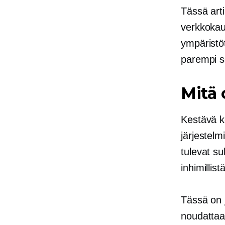
Tässä arti
verkkokaup
ympäristö
parempi s
Mitä 
Kestävä ke
järjestelm
tulevat s
inhimillist
Tässä on j
noudattaa