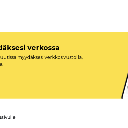
däksesi verkossa
tissa myydäksesi verkkosivustolla,
a.
usivulle