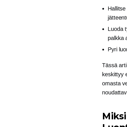
Hallitse
jätteen
Luoda ty
palkka a
Pyri lu
Tässä art
keskittyy 
omasta ve
noudattav
Miksi