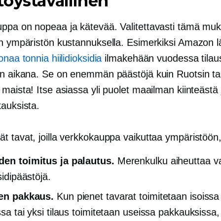
oystävällinen
ppa on nopeaa ja kätevää. Valitettavasti tämä mu
in ympäristön kustannuksella. Esimerkiksi Amazon l
onaa tonnia hiilidioksidia
ilmakehään vuodessa tilau
en aikana. Se on enemmän päästöjä kuin Ruotsin ta
maista! Itse asiassa yli puolet maailman kiinteästä 
kauksista.
t tavat, joilla verkkokauppa vaikuttaa ympäristöön,
den toimitus ja palautus.
Merenkulku aiheuttaa va
ksidipäästöjä.
nen pakkaus.
Kun pienet tavarat toimitetaan isoissa
ssa tai yksi tilaus toimitetaan useissa pakkauksissa,