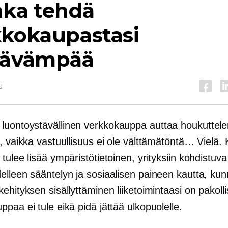
nka tehdä
kkokaupastasi
tävämpää
u
n
luontoystävällinen
verkkokauppa auttaa houkuttel
, vaikka vastuullisuus ei ole välttämätöntä… Vielä.
 tulee lisää
ympäristötietoinen,
yrityksiin kohdistuva
elleen sääntelyn ja sosiaalisen paineen kautta, ku
ehityksen sisällyttäminen liiketoimintaasi on pakolli
paa ei tule eikä pidä jättää ulkopuolelle.