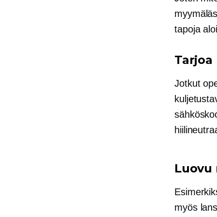
myymäläs
tapoja alo
Tarjoa
Jotkut op
kuljetusta
sähköskoot
hiilineutraa
Luovu 
Esimerkik
myös lans