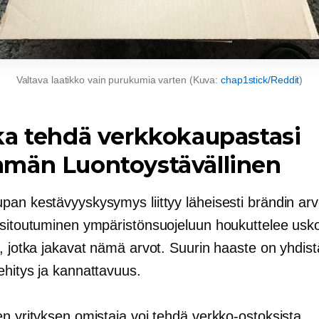
Valtava laatikko vain purukumia varten (Kuva:
chap1stick/Reddit
)
ka tehdä verkkokaupastasi
mmän
Luontoystävällinen
pan kestävyyskysymys liittyy läheisesti brändin arv
 sitoutuminen ympäristönsuojeluun houkuttelee uskol
a, jotka jakavat nämä arvot. Suurin haaste on yhdis
ehitys ja kannattavuus.
en yrityksen omistaja voi tehdä verkko-ostoksista