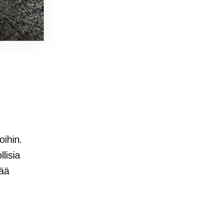
oihin.
lisia
tää