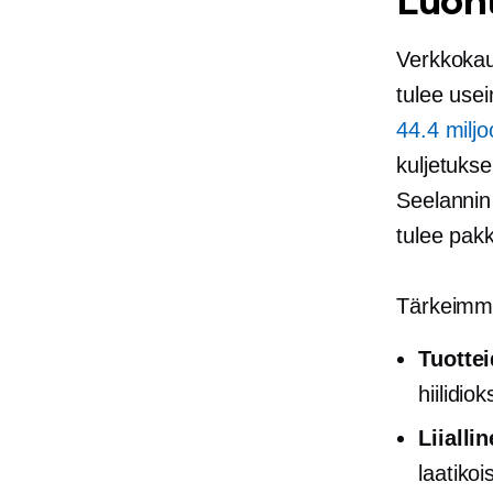
Luont
Verkkokau
tulee use
44.4 miljo
kuljetuks
Seelannin 
tulee pak
Tärkeimmä
Tuottei
hiilidio
Liialli
laatikoi