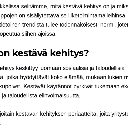
kkelissa selitämme, mitä kestävä kehitys on ja miks
pojen on sisällytettävä se liiketoimintamalleihinsa
tietoinen
trendistä tulee todennäköisesti normi, jote
opeutua siihen ajoissa.
on kestävä kehitys?
hitys keskittyy luomaan sosiaalisia ja taloudellisia
iä, jotka hyödyttävät koko elämää, mukaan lukien ny
ukupolvet. Kestävät käytännöt pyrkivät tukemaan eko
ä ja taloudellista elinvoimaisuutta.
oitain kestävän kehityksen periaatteita, joita yrityst
: