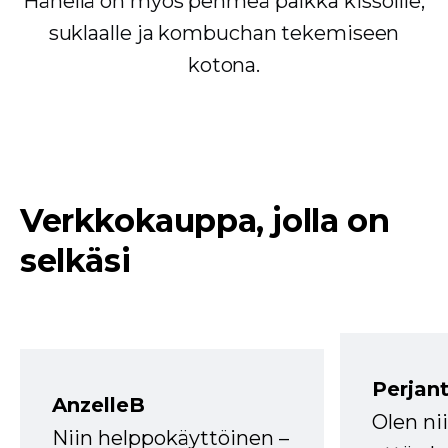
Hänellä on myös pehmeä paikka kissoille,
suklaalle ja kombuchan tekemiseen
kotona.
Verkkokauppa, jolla on
selkäsi
Perjant
AnzelleB
Olen ni
Niin helppokäyttöinen –