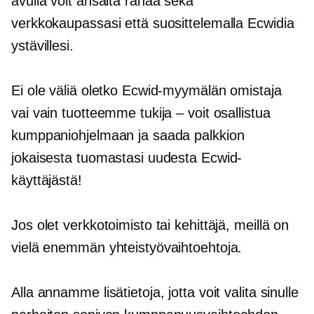
avulla voit ansaita rahaa sekä
verkkokaupassasi että suosittelemalla Ecwidia
ystävillesi.
Ei ole väliä oletko Ecwid-myymälän omistaja
vai vain tuotteemme tukija – voit osallistua
kumppaniohjelmaan ja saada palkkion
jokaisesta tuomastasi uudesta Ecwid-
käyttäjästä!
Jos olet verkkotoimisto tai kehittäjä, meillä on
vielä enemmän yhteistyövaihtoehtoja.
Alla annamme lisätietoja, jotta voit valita sinulle