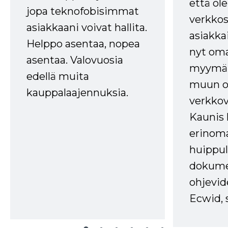
että ole
jopa teknofobisimmat
verkkos
asiakkaani voivat hallita.
asiakkai
Helppo asentaa, nopea
nyt om
asentaa. Valovuosia
myymälä
edellä muita
muun oh
kauppalaajennuksia.
verkkov
Kaunis 
erinom
huippul
dokume
ohjevid
Ecwid, 