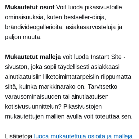
Mukautetut osiot
Voit luoda pikasivustoille
ominaisuuksia, kuten bestseller-dioja,
brändivideogallerioita, asiakasarvosteluja ja
paljon muuta.
Mukautetut malleja
voit luoda Instant Site -
sivuston, joka sopii täydellisesti asiakkaasi
ainutlaatuisiin liiketoimintatarpeisiin riippumatta
siitä, kuinka markkinarako on. Tarvitsetko
varausominaisuuden tai ainutlaatuisen
kotisivusuunnittelun? Pikasivustojen
mukautettujen mallien avulla voit toteuttaa sen.
Lisätietoja
luoda mukautettuja osioita ja malleja