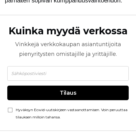
parhaiten sopivan kumppanuusvaihtoehdon.
Kuinka myydä verkossa
Vinkkejä
verkkokaupan
asiantuntijoita
pienyritysten omistajille ja yrittäjille.
Tilaus
Hyväksyn Ecwid-uutiskirjeen vastaanottamisen. Voin peruuttaa
tilauksen milloin tahansa.