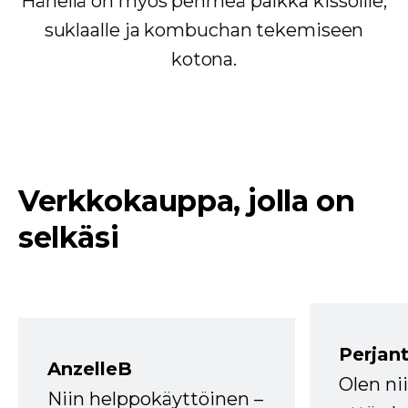
Hänellä on myös pehmeä paikka kissoille,
suklaalle ja kombuchan tekemiseen
kotona.
Verkkokauppa, jolla on
selkäsi
Perjant
AnzelleB
Olen ni
Niin helppokäyttöinen –