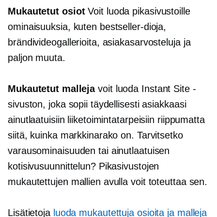
Mukautetut osiot
Voit luoda pikasivustoille
ominaisuuksia, kuten bestseller-dioja,
brändivideogallerioita, asiakasarvosteluja ja
paljon muuta.
Mukautetut malleja
voit luoda Instant Site -
sivuston, joka sopii täydellisesti asiakkaasi
ainutlaatuisiin liiketoimintatarpeisiin riippumatta
siitä, kuinka markkinarako on. Tarvitsetko
varausominaisuuden tai ainutlaatuisen
kotisivusuunnittelun? Pikasivustojen
mukautettujen mallien avulla voit toteuttaa sen.
Lisätietoja
luoda mukautettuja osioita ja malleja