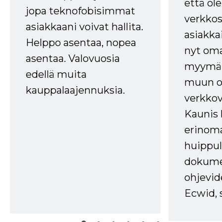
että ole
jopa teknofobisimmat
verkkos
asiakkaani voivat hallita.
asiakkai
Helppo asentaa, nopea
nyt om
asentaa. Valovuosia
myymälä
edellä muita
muun oh
kauppalaajennuksia.
verkkov
Kaunis 
erinom
huippul
dokume
ohjevid
Ecwid, 