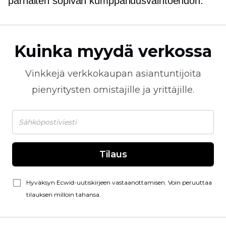
parhaiten sopivan kumppanuusvaihtoehdon.
Kuinka myydä verkossa
Vinkkejä
verkkokaupan
asiantuntijoita
pienyritysten omistajille ja yrittäjille.
Tilaus
Hyväksyn Ecwid-uutiskirjeen vastaanottamisen. Voin peruuttaa
tilauksen milloin tahansa.