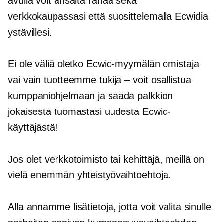
avulla voit ansaita rahaa sekä
verkkokaupassasi että suosittelemalla Ecwidia
ystävillesi.
Ei ole väliä oletko Ecwid-myymälän omistaja
vai vain tuotteemme tukija – voit osallistua
kumppaniohjelmaan ja saada palkkion
jokaisesta tuomastasi uudesta Ecwid-
käyttäjästä!
Jos olet verkkotoimisto tai kehittäjä, meillä on
vielä enemmän yhteistyövaihtoehtoja.
Alla annamme lisätietoja, jotta voit valita sinulle