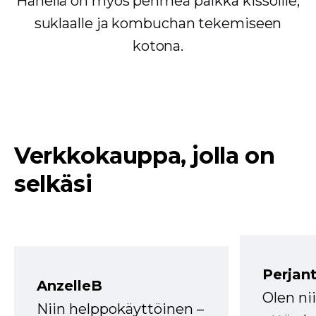
Hänellä on myös pehmeä paikka kissoille,
suklaalle ja kombuchan tekemiseen
kotona.
Verkkokauppa, jolla on
selkäsi
Perjant
AnzelleB
Olen ni
Niin helppokäyttöinen –