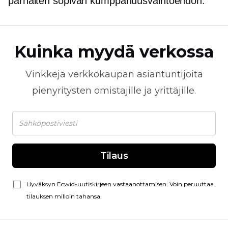
parhaiten sopivan kumppanuusvaihtoehdon.
Kuinka myydä verkossa
Vinkkejä
verkkokaupan
asiantuntijoita
pienyritysten omistajille ja yrittäjille.
Tilaus
Hyväksyn Ecwid-uutiskirjeen vastaanottamisen. Voin peruuttaa
tilauksen milloin tahansa.