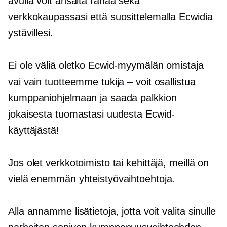
avulla voit ansaita rahaa sekä
verkkokaupassasi että suosittelemalla Ecwidia
ystävillesi.
Ei ole väliä oletko Ecwid-myymälän omistaja
vai vain tuotteemme tukija – voit osallistua
kumppaniohjelmaan ja saada palkkion
jokaisesta tuomastasi uudesta Ecwid-
käyttäjästä!
Jos olet verkkotoimisto tai kehittäjä, meillä on
vielä enemmän yhteistyövaihtoehtoja.
Alla annamme lisätietoja, jotta voit valita sinulle