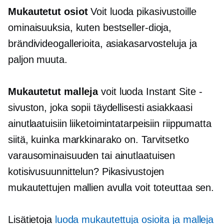
Mukautetut osiot
Voit luoda pikasivustoille
ominaisuuksia, kuten bestseller-dioja,
brändivideogallerioita, asiakasarvosteluja ja
paljon muuta.
Mukautetut malleja
voit luoda Instant Site -
sivuston, joka sopii täydellisesti asiakkaasi
ainutlaatuisiin liiketoimintatarpeisiin riippumatta
siitä, kuinka markkinarako on. Tarvitsetko
varausominaisuuden tai ainutlaatuisen
kotisivusuunnittelun? Pikasivustojen
mukautettujen mallien avulla voit toteuttaa sen.
Lisätietoja
luoda mukautettuja osioita ja malleja