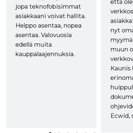
että ole
jopa teknofobisimmat
verkkos
asiakkaani voivat hallita.
asiakkai
Helppo asentaa, nopea
nyt om
asentaa. Valovuosia
myymälä
edellä muita
muun oh
kauppalaajennuksia.
verkkov
Kaunis 
erinom
huippul
dokume
ohjevid
Ecwid, 