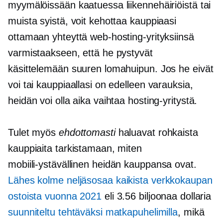
myymälöissään kaatuessa liikennehäiriöistä tai
muista syistä, voit kehottaa kauppiaasi
ottamaan yhteyttä web-hosting-yrityksiinsä
varmistaakseen, että he pystyvät
käsittelemään suuren lomahuipun. Jos he eivät
voi tai kauppiaallasi on edelleen varauksia,
heidän voi olla aika vaihtaa hosting-yritystä.
Tulet myös
ehdottomasti
haluavat rohkaista
kauppiaita tarkistamaan, miten
mobiili-ystävällinen
heidän kauppansa ovat.
Lähes
kolme neljäsosaa
kaikista verkkokaupan
ostoista vuonna 2021
eli 3.56 biljoonaa dollaria
suunniteltu tehtäväksi matkapuhelimilla
, mikä