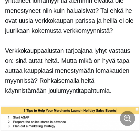
yrittäneet lomamyyntiä aiemmin eivätkä ole
menestyneet niin kuin haluaisivat? Tai ehkä he
ovat uusia verkkokaupan parissa ja heillä ei ole
juurikaan kokemusta verkkomyynnistä?
Verkkokauppaalustan tarjoajana lyhyt vastaus
on: sinä autat heitä. Mutta mikä on hyvä tapa
auttaa kauppiaasi menestymään lomakauden
myynnissä? Rohkaisemalla heitä
käynnistämään joulumyyntitapahtumia.