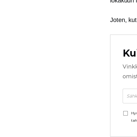
lokakuun 
Joten, ku
Ku
Vink
omista
Hyv
tah