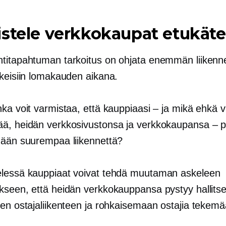
stele verkkokaupat etukät
titapahtuman tarkoitus on ohjata enemmän liikenn
kkeisiin lomakauden aikana.
ka voit varmistaa, että kauppiaasi – ja mikä ehkä v
ä, heidän verkkosivustonsa ja verkkokaupansa – p
mään suurempaa liikennettä?
lessä kauppiaat voivat tehdä muutaman askeleen
kseen, että heidän verkkokauppansa pystyy hallit
een ostajaliikenteen ja rohkaisemaan ostajia tekem