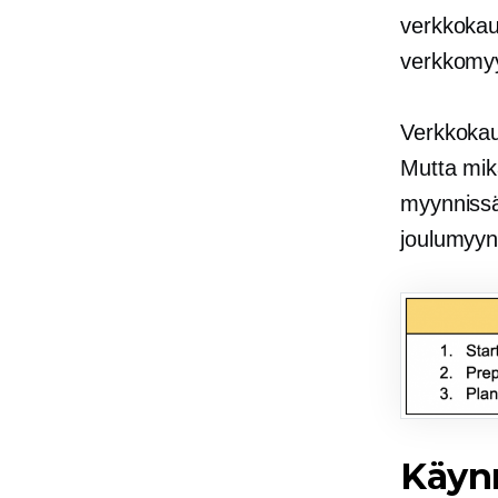
verkkokau
verkkomy
Verkkokaup
Mutta mik
myynnissä
joulumyyn
Käyn