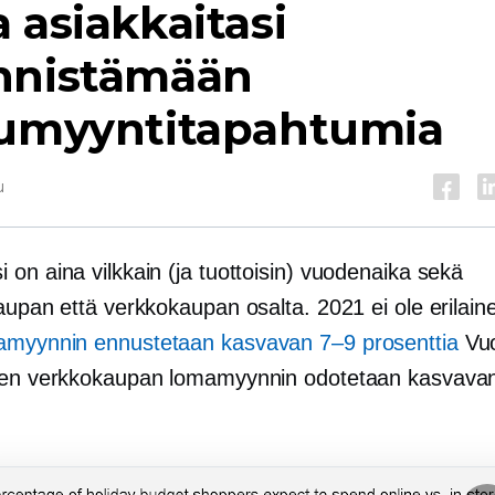
 asiakkaitasi
nnistämään
lumyyntitapahtumia
u
on aina vilkkain (ja tuottoisin) vuodenaika sekä
kaupan että verkkokaupan osalta. 2021 ei ole erilai
amyynnin ennustetaan kasvavan 7–9 prosenttia
Vuo
ien verkkokaupan lomamyynnin odotetaan kasvavan