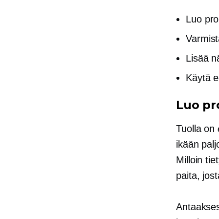
Luo pro
Varmist
Lisää n
Käytä e
Luo pr
Tuolla on
ikään palj
Milloin ti
paita, jo
Antaakses