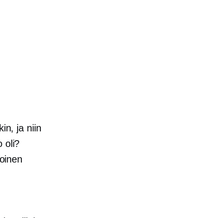
in, ja niin
 oli?
koinen