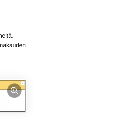
heitä.
omakauden