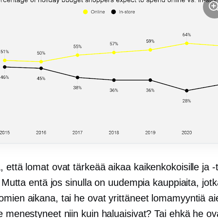
 että lomat ovat tärkeää aikaa kaikenkokoisille ja -t
e. Mutta entä jos sinulla on uudempia kauppiaita, jotk
omien aikana, tai he ovat yrittäneet lomamyyntiä a
e menestyneet niin kuin haluaisivat? Tai ehkä he ov