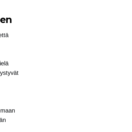
een
että
ielä
ystyvät
semaan
ään