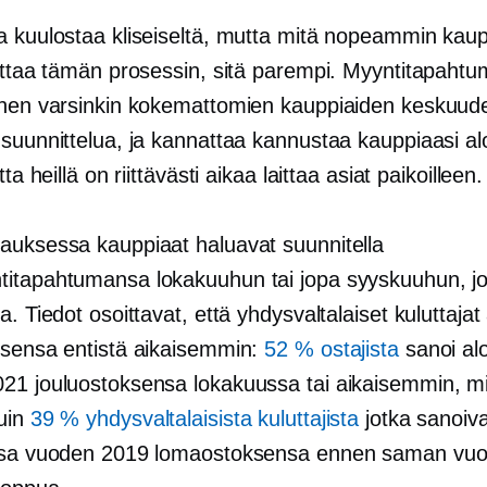
a kuulostaa kliseiseltä, mutta mitä nopeammin kaup
oittaa tämän prosessin, sitä parempi. Myyntitapahtu
inen varsinkin kokemattomien kauppiaiden keskuude
 suunnittelua, ja kannattaa kannustaa kauppiaasi a
tta heillä on riittävästi aikaa laittaa asiat paikoilleen.
auksessa kauppiaat haluavat suunnitella
itapahtumansa lokakuuhun tai jopa syyskuuhun, j
a. Tiedot osoittavat, että yhdysvaltalaiset kuluttajat 
ksensa entistä aikaisemmin:
52 % ostajista
sanoi al
21 jouluostoksensa lokakuussa tai aikaisemmin, m
uin
39 % yhdysvaltalaisista kuluttajista
jotka sanoiva
ansa vuoden 2019 lomaostoksensa ennen saman vu