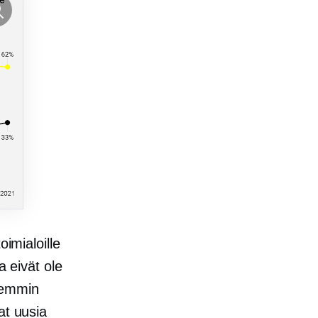
oimialoille
a eivät ole
iemmin
at uusia