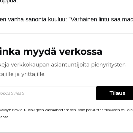
loppua.
ten vanha sanonta kuuluu: "Varhainen lintu saa ma
inka myydä verkossa
kejä
verkkokaupan
asiantuntijoita pienyritysten
jille ja yrittäjille.
Tilaus
äksyn Ecwid-uutiskirjeen vastaanottamisen. Voin peruuttaa tilauksen milloin
ansa.