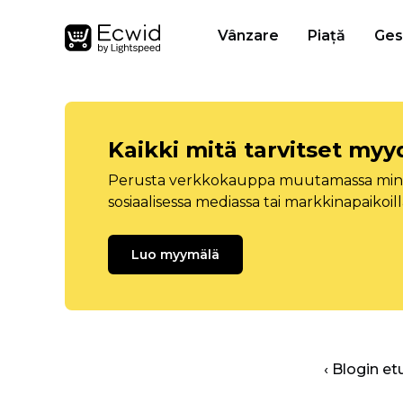
Vânzare
Piață
Ges
Kaikki mitä tarvitset myy
Perusta verkkokauppa muutamassa minuu
sosiaalisessa mediassa tai markkinapaikoill
Luo myymälä
‹ Blogin et