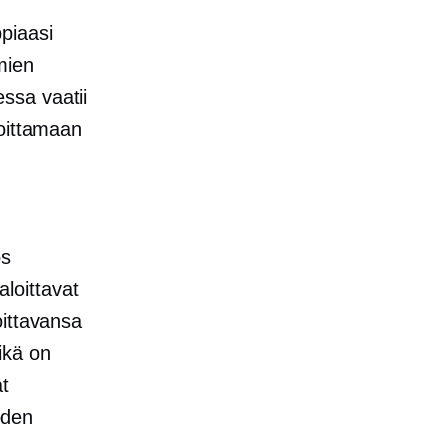
piaasi
mien
ssa vaatii
loittamaan
os
aloittavat
oittavansa
ikä on
t
oden