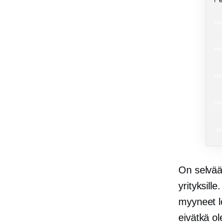
On selvää,
yrityksill
myyneet l
eivätkä ol