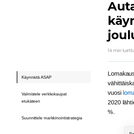
Auta
käy
jou
14 min luett
Lomakausi 
Käynnistä ASAP
vähittäis
vuosi
lom
Valmistele verkkokaupat
etukäteen
2020 läht
%.
Suunnittele markkinointistrategia