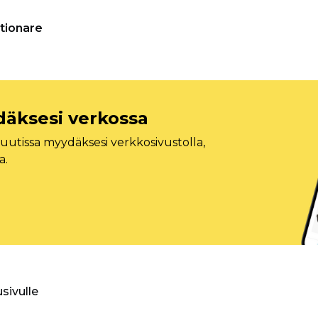
tionare
däksesi verkossa
tissa myydäksesi verkkosivustolla,
a.
usivulle