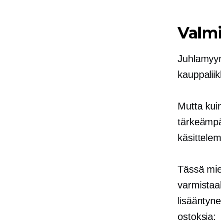
Valmi
Juhlamyyn
kauppalii
Mutta kuin
tärkeämpä
käsittele
Tässä mie
varmistaa
lisääntyn
ostoksia: