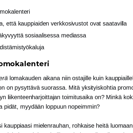
mokalenteri
a, että kauppiaiden verkkosivustot ovat saatavilla
äkyvyyttä sosiaalisessa mediassa
distämistyökaluja
omokalenteri
erä
lomakauden aikana niin ostajille kuin kauppiaillek
on on pysyttävä suorassa. Mitä yksityiskohtia promo
etyn liikenteenharjoittajan toimitusaika on? Minkä ko
sta pidät, myydään loppuun nopeimmin?
i kauppiaasi mielenrauhan, rohkaise heitä luomaan