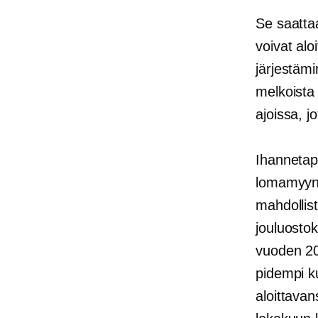
Se saatta
voivat al
järjestäm
melkoista
ajoissa, jo
Ihannetap
lomamyynt
mahdollist
jouluosto
vuoden 20
pidempi k
aloittav