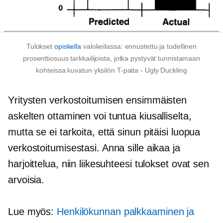
Tulokset
opiskella
valokeilassa: ennustettu ja todellinen
prosenttiosuus tarkkailijoista, jotka pystyvät tunnistamaan
kohteissa kuvatun yksilön
T-paita - Ugly Duckling
Yritysten verkostoitumisen ensimmäisten
askelten ottaminen voi tuntua kiusalliselta,
mutta se ei tarkoita, että sinun pitäisi luopua
verkostoitumisestasi. Anna sille aikaa ja
harjoittelua, niin liikesuhteesi tulokset ovat sen
arvoisia.
Lue myös:
Henkilökunnan palkkaaminen ja