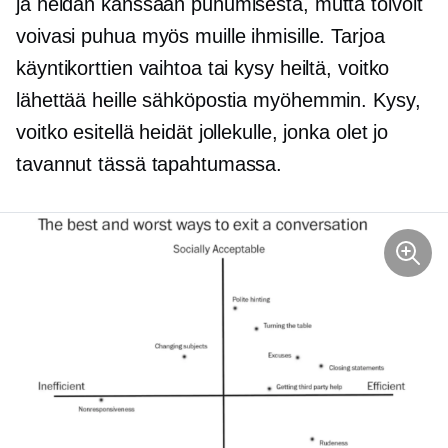
ja heidän kanssaan puhumisesta, mutta toivoit
voivasi puhua myös muille ihmisille. Tarjoa
käyntikorttien vaihtoa tai kysy heiltä, ​​voitko
lähettää heille sähköpostia myöhemmin. Kysy,
voitko esitellä heidät jollekulle, jonka olet jo
tavannut tässä tapahtumassa.