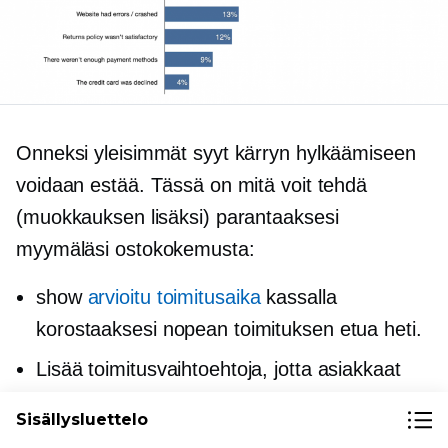
Onneksi yleisimmät syyt kärryn hylkäämiseen
voidaan estää. Tässä on mitä voit tehdä
(muokkauksen lisäksi) parantaaksesi
myymäläsi ostokokemusta:
show
arvioitu toimitusaika
kassalla
korostaaksesi nopean toimituksen etua heti.
Lisää toimitusvaihtoehtoja, jotta asiakkaat
voivat valita nopeimman tai edullisimman
Sisällysluettelo
toimitustavan tarpeidensa mukaan.