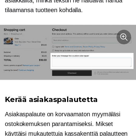
asiakkailta, minkä tekstin he haluavat nähdä
tilaamansa tuotteen kohdalla.
Kerää asiakaspalautetta
Asiakaspalaute on korvaamaton myymäläsi
ostokokemuksen parantamiseksi. Mikset
käyttäisi mukautettuja kassakenttiä palautteen