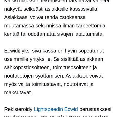
Kaikki tilauksen tekemiseen tarvittavat vaiheet
näkyvät selkeästi asiakkaille kassasivulla.
Asiakkaasi voivat tehdä ostoksensa
muutamassa sekunnissa ilman tarpeettomia
kenttiä tai odottamatta sivujen latautumista.
Ecwidit
yksi sivu
kassa on
hyvin sopeutunut
useimmille yrityksille. Se sisältää asiakkaan
sähköpostiosoitteen, toimitusosoitteen ja
noutotietojen syöttämisen. Asiakkaat voivat
myös valita toimitustavat, noutotavat ja
maksutavat.
Rekisteröidy
Lightspeedin Ecwid
perustaaksesi