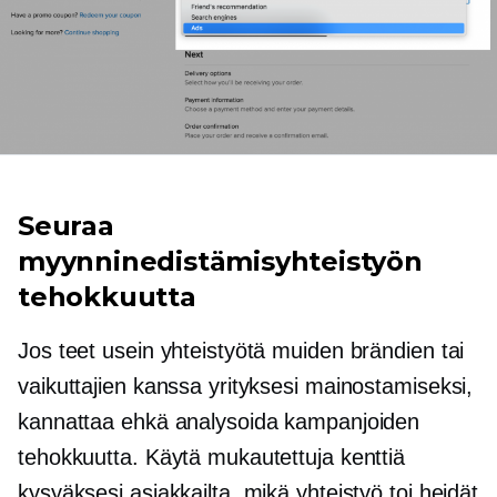
Seuraa
myynninedistämisyhteistyön
tehokkuutta
Jos teet usein yhteistyötä muiden brändien tai
vaikuttajien kanssa yrityksesi mainostamiseksi,
kannattaa ehkä analysoida kampanjoiden
tehokkuutta. Käytä mukautettuja kenttiä
kysyäksesi asiakkailta, mikä yhteistyö toi heidät