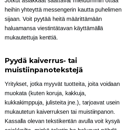
Jotkut asiakkaat saattavat mieluummin ottaa
heihin yhteyttä messengerin kautta puhelimen
sijaan. Voit pyytää heitä määrittämään
haluamansa viestintätavan käyttämällä
mukautettuja kenttiä.
Pyydä kaiverrus- tai
muistiinpanotekstejä
Yritykset, jotka myyvät tuotteita, joita voidaan
muokata (kuten koruja, kakkuja,
kukkakimppuja, julisteita jne.), tarjoavat usein
mukautetun kaiverruksen tai muistiinpanon.
Kassalla olevan tekstikentän avulla voit kysyä