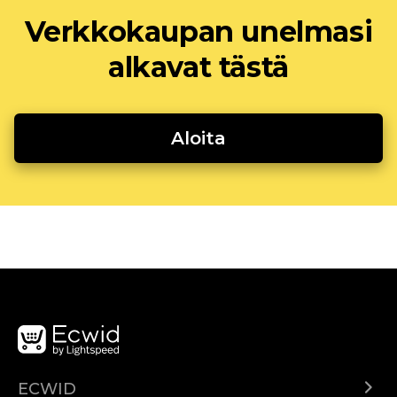
Verkkokaupan unelmasi
alkavat tästä
Aloita
ECWID