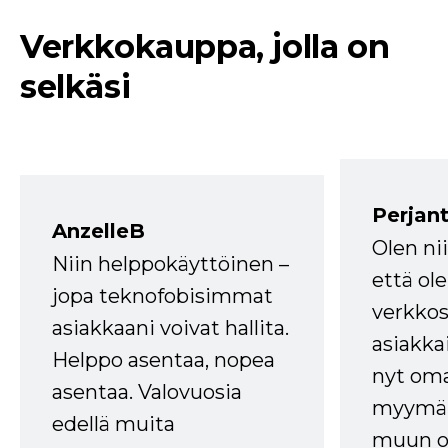
Verkkokauppa, jolla on
selkäsi
Perjant
AnzelleB
Olen ni
Niin helppokäyttöinen –
että ole
jopa teknofobisimmat
verkkos
asiakkaani voivat hallita.
asiakkai
Helppo asentaa, nopea
nyt om
asentaa. Valovuosia
myymälä
edellä muita
muun oh