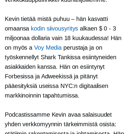
Kevin tietää mistä puhuu – hän kasvatti
omaansa
kodin siivousyritys
alkaen $ 0
-
3
miljoonaa dollaria vain 18 kuukaudessa! Hän
on myös a
Voy Media
perustaja ja on
työskennellyt Shark Tankissa esiintyneiden
asiakkaiden kanssa. Hän on esiintynyt
Forbesissa ja Adweekissä ja pitänyt
pääesityksiä useissa NYC:n digitaalisen
markkinoinnin tapahtumissa.
Podcastissamme Kevin avaa salaisuudet
yhden verkkomyynnin tärkeimmistä osista:
etätiimin rakentamisesta ja johtamisesta. Hän