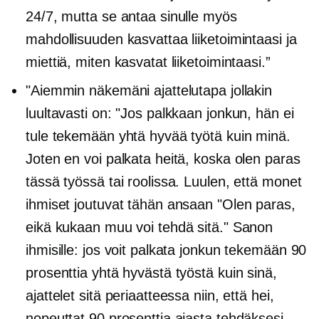
24/7, mutta se antaa sinulle myös
mahdollisuuden kasvattaa liiketoimintaasi ja
miettiä, miten kasvatat liiketoimintaasi.”
"Aiemmin näkemäni ajattelutapa jollakin
luultavasti on: "Jos palkkaan jonkun, hän ei
tule tekemään yhtä hyvää työtä kuin minä.
Joten en voi palkata heitä, koska olen paras
tässä työssä tai roolissa. Luulen, että monet
ihmiset joutuvat tähän ansaan "Olen paras,
eikä kukaan muu voi tehdä sitä." Sanon
ihmisille: jos voit palkata jonkun tekemään 90
prosenttia yhtä hyvästä työstä kuin sinä,
ajattelet sitä periaatteessa niin, että hei,
nopeuttat 90 prosenttia ajasta tehdäksesi