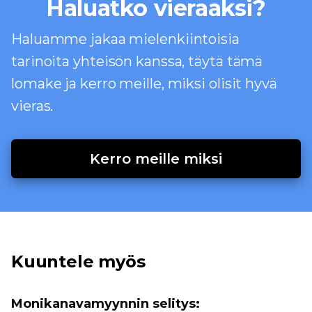
Haluatko vieraaksi?
Haluamme jakaa mielenkiintoisia
tarinoita yhteisön kanssa, täytä tämä
lomake ja kerro meille, miksi olisit hyvä
vieras.
Kerro meille miksi
Kuuntele myös
Monikanavamyynnin selitys: