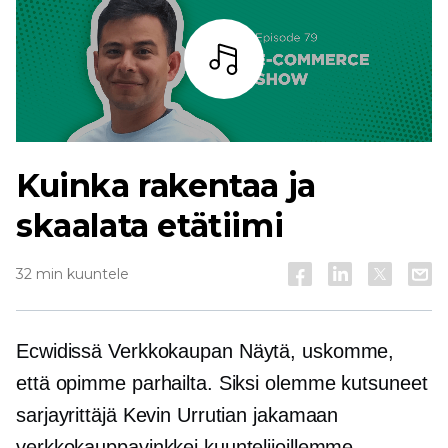
Kuuntele
Kuinka rakentaa ja
skaalata etätiimi
32 min kuuntele
Ecwidissä
Verkkokaupan
Näytä, uskomme,
että opimme parhailta. Siksi olemme kutsuneet
sarjayrittäjä Kevin Urrutian jakamaan
verkkokauppavinkkei kuuntelijoillemme.