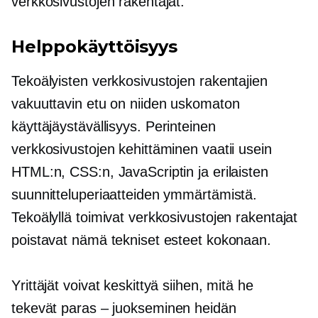
verkkosivustojen rakentajat.
Helppokäyttöisyys
Tekoälyisten verkkosivustojen rakentajien
vakuuttavin etu on niiden uskomaton
käyttäjäystävällisyys.
Perinteinen
verkkosivustojen kehittäminen vaatii usein
HTML:n, CSS:n, JavaScriptin ja erilaisten
suunnitteluperiaatteiden ymmärtämistä.
Tekoälyllä toimivat verkkosivustojen rakentajat
poistavat nämä tekniset esteet kokonaan.
Yrittäjät voivat keskittyä siihen, mitä he
tekevät
paras – juokseminen
heidän