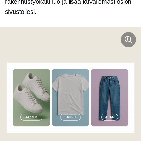
rakennustyökalu luo ja lisää kuvailemasi osion
sivustollesi.