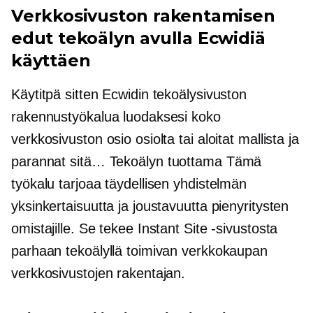
Verkkosivuston rakentamisen
edut tekoälyn avulla Ecwidiä
käyttäen
Käytitpä sitten Ecwidin tekoälysivuston
rakennustyökalua luodaksesi koko
verkkosivuston osio osiolta tai aloitat mallista ja
parannat sitä…
Tekoälyn tuottama
Tämä
työkalu tarjoaa täydellisen yhdistelmän
yksinkertaisuutta ja joustavuutta pienyritysten
omistajille. Se tekee Instant Site -sivustosta
parhaan tekoälyllä toimivan verkkokaupan
verkkosivustojen rakentajan.