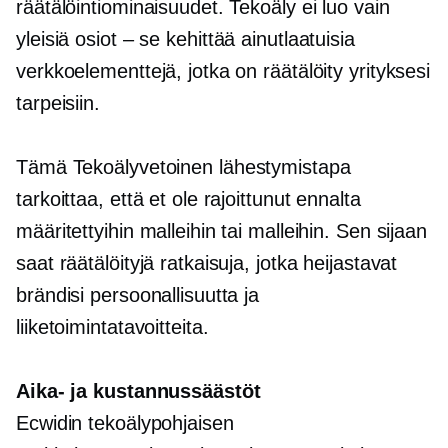
räätälöintiominaisuudet. Tekoäly ei luo vain
yleisiä
osiot – se
kehittää ainutlaatuisia
verkkoelementtejä, jotka on räätälöity yrityksesi
tarpeisiin.
Tämä
Tekoälyvetoinen
lähestymistapa
tarkoittaa, että et ole rajoittunut ennalta
määritettyihin malleihin tai malleihin. Sen sijaan
saat räätälöityjä ratkaisuja, jotka heijastavat
brändisi persoonallisuutta ja
liiketoimintatavoitteita.
Aika- ja kustannussäästöt
Ecwidin tekoälypohjaisen