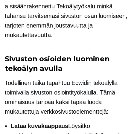
a
sisäänrakennettu
Tekoälytyökalu minkä
tahansa tarvitsemasi sivuston osan luomiseen,
tarjoten enemmän joustavuutta ja
mukautettavuutta.
Sivuston osioiden luominen
tekoälyn avulla
Todellinen taika tapahtuu Ecwidin tekoälyllä
toimivalla sivuston osiointityökalulla. Tämä
ominaisuus tarjoaa kaksi tapaa luoda
mukautettuja verkkosivustoelementtejä:
Lataa kuvakaappaus
Löysitkö