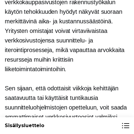
verkkokauppasivustojen rakennustyökalun
käytön tehokkuuden hyödyt näkyvät suoraan
merkittävinä aika- ja kustannussäästöinä.
Yritysten omistajat voivat virtaviivaistaa
verkkosivustojensa suunnittelu- ja
iterointiprosesseja, mikä vapauttaa arvokkaita
resursseja muihin kriittisiin
liiketoimintatoimintoihin.
Sen sijaan, että odottaisit viikkoja kehittäjän
saatavuutta tai käyttäisit tuntikausia
suunnitteluohjelmistojen opetteluun, voit saada
ammattimaiset verkkosivustoosiot valmiiksi
Sisällysluettelo
minuuteissa.
markkinoilletulonopeus
etu voi olla