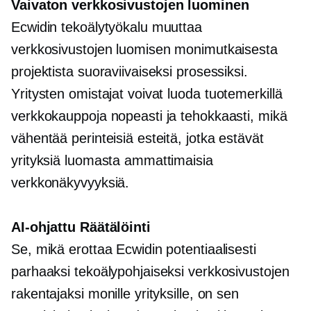
Vaivaton verkkosivustojen luominen
Ecwidin tekoälytyökalu muuttaa
verkkosivustojen luomisen monimutkaisesta
projektista suoraviivaiseksi prosessiksi.
Yritysten omistajat voivat luoda
tuotemerkillä
verkkokauppoja nopeasti ja tehokkaasti, mikä
vähentää perinteisiä esteitä, jotka estävät
yrityksiä luomasta ammattimaisia ​​
verkkonäkyvyyksiä.
AI-ohjattu
Räätälöinti
Se, mikä erottaa Ecwidin potentiaalisesti
parhaaksi tekoälypohjaiseksi verkkosivustojen
rakentajaksi monille yrityksille, on sen