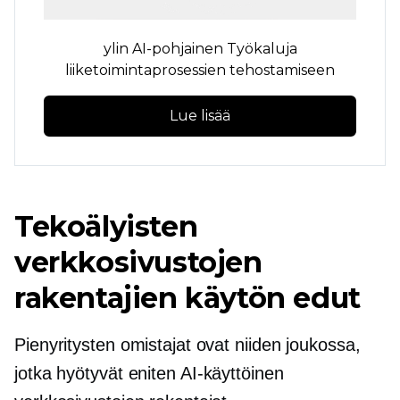
ylin
AI-pohjainen
Työkaluja
liiketoimintaprosessien tehostamiseen
Lue lisää
Tekoälyisten
verkkosivustojen
rakentajien käytön edut
Pienyritysten omistajat ovat niiden joukossa,
jotka hyötyvät eniten
AI-käyttöinen