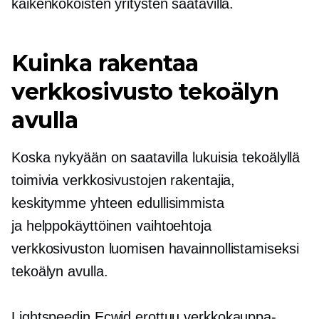
kaikenkokoisten yritysten saatavilla.
Kuinka rakentaa
verkkosivusto tekoälyn
avulla
Koska nykyään on saatavilla lukuisia tekoälyllä
toimivia verkkosivustojen rakentajia,
keskitymme yhteen edullisimmista
ja
helppokäyttöinen
vaihtoehtoja
verkkosivuston luomisen havainnollistamiseksi
tekoälyn avulla.
Lightspeedin Ecwid erottuu verkkokauppa-