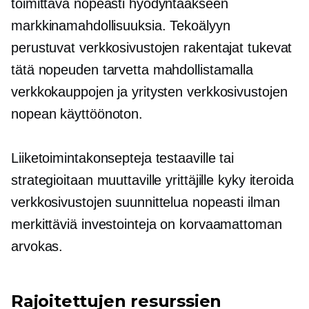
toimittava nopeasti hyödyntääkseen
markkinamahdollisuuksia. Tekoälyyn
perustuvat verkkosivustojen rakentajat tukevat
tätä nopeuden tarvetta mahdollistamalla
verkkokauppojen ja yritysten verkkosivustojen
nopean käyttöönoton.
Liiketoimintakonsepteja testaaville tai
strategioitaan muuttaville yrittäjille kyky iteroida
verkkosivustojen suunnittelua nopeasti ilman
merkittäviä investointeja on korvaamattoman
arvokas.
Rajoitettujen resurssien