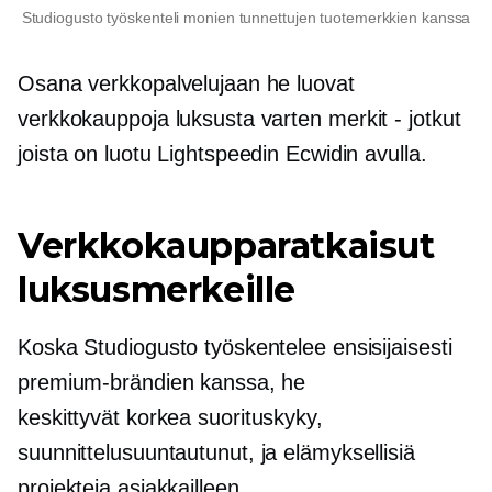
Studiogusto työskenteli monien tunnettujen tuotemerkkien kanssa
Osana verkkopalvelujaan he luovat
verkkokauppoja luksusta varten
merkit - jotkut
joista on luotu Lightspeedin Ecwidin avulla.
Verkkokaupparatkaisut
luksusmerkeille
Koska Studiogusto työskentelee ensisijaisesti
premium-brändien kanssa, he
keskittyvät
korkea suorituskyky,
suunnittelusuuntautunut,
ja elämyksellisiä
projekteja asiakkailleen.