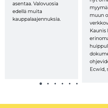
asentaa. Valovuosia
myymälä
edellä muita
muun oh
kauppalaajennuksia.
verkkov
Kaunis 
erinom
huippul
dokume
ohjevid
Ecwid, 