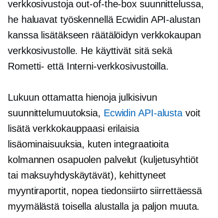
verkkosivustoja
out-of-the-box
suunnittelussa,
he haluavat työskennellä Ecwidin API-alustan
kanssa lisätäkseen räätälöidyn verkkokaupan
verkkosivustolle. He käyttivät sitä sekä
Rometti- että Interni-verkkosivustoilla.
Lukuun ottamatta hienoja julkisivun
suunnittelumuutoksia,
Ecwidin API-alusta
voit
lisätä verkkokauppaasi erilaisia ​​
lisäominaisuuksia, kuten integraatioita
kolmannen osapuolen
palvelut (kuljetusyhtiöt
tai maksuyhdyskäytävät), kehittyneet
myyntiraportit, nopea tiedonsiirto siirrettäessä
myymälästä toisella alustalla ja paljon muuta.