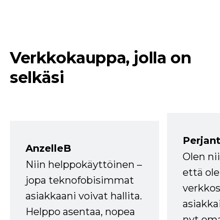
Verkkokauppa, jolla on
selkäsi
Perjant
AnzelleB
Olen ni
Niin helppokäyttöinen –
että ole
jopa teknofobisimmat
verkkos
asiakkaani voivat hallita.
asiakkai
Helppo asentaa, nopea
nyt om