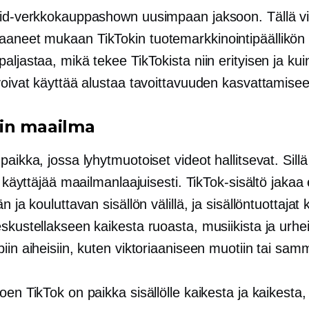
wid-verkkokauppashown uusimpaan jaksoon. Tällä vii
aneet mukaan TikTokin tuotemarkkinointipäällikö
aljastaa, mikä tekee TikTokista niin erityisen ja kui
voivat käyttää alustaa tavoittavuuden kasvattamise
in maailma
paikka, jossa lyhytmuotoiset videot hallitsevat. Sil
di käyttäjää maailmanlaajuisesti. TikTok-sisältö jakaa
än ja kouluttavan sisällön välillä, ja sisällöntuottajat
skustellakseen kaikesta ruoasta, musiikista ja urhei
iin aiheisiin, kuten viktoriaaniseen muotiin tai sam
oen TikTok on paikka sisällölle kaikesta ja kaikesta,