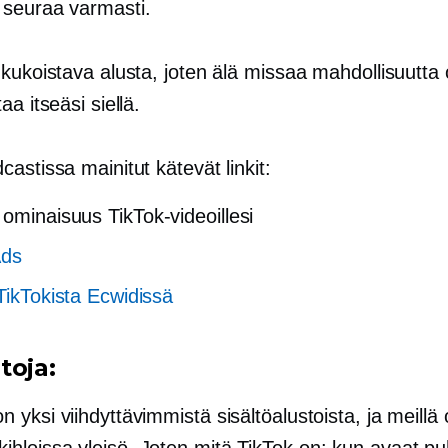
seuraa varmasti.
kukoistava alusta, joten älä missaa mahdollisuutta 
aa itseäsi siellä.
astissa mainitut kätevät linkit:
ominaisuus TikTok-videoillesi
Ads
 TikTokista Ecwidissä
toja:
n yksi viihdyttävimmistä sisältöalustoista, ja meillä
kihloissa
yleisö. Joten mitä TikTok on: kun avaat pu