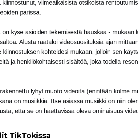
a kiinnostunut, viimeaikaisista otsikoista rentoutumi
oiden parissa.
a on kyse asioiden tekemisestä
hauskaa - mukaan l
sältöä. Alusta räätälöi videosuosituksia ajan mittaan
e kiinnostuksen kohteidesi mukaan, jolloin sen käytt
ltä ja henkilökohtaisesti sisältöä, joka todella reso
.
 rakennettu
lyhyt muoto
videoita (enintään kolme mi
ana on musiikkia. Itse asiassa musiikki on niin ole
usta, että se on haettavissa oleva ominaisuus vide
ilit TikTokissa