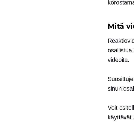
korostama
Mitä vi
Reaktiovid
osallistua
videoita.
Suosittuj
sinun osal
Voit esite
käyttävät 