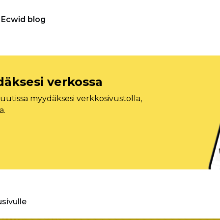
Ecwid blog
däksesi verkossa
tissa myydäksesi verkkosivustolla,
a.
usivulle