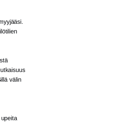
myyjääsi.
ötilien
ästä
mutkaisuus
llä välin
 upeita