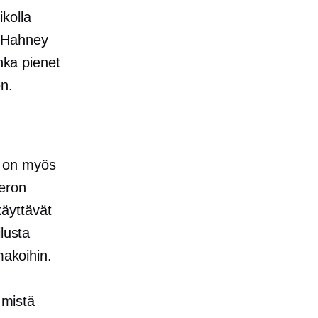
kolla
n Hahney
nka pienet
en.
lä on myös
 eron
 käyttävät
lusta
makoihin.
 mistä