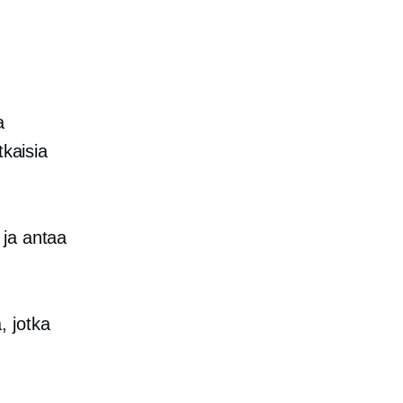
a
aisia ​​
 ja antaa
, jotka