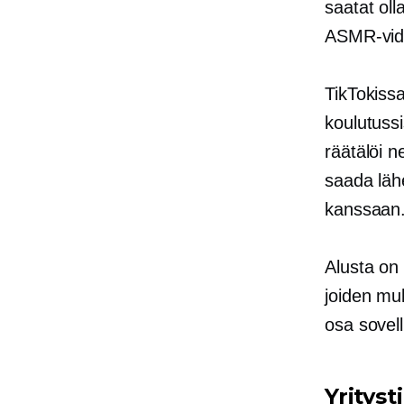
saatat oll
ASMR-vide
TikTokiss
koulutussi
räätälöi n
saada lähe
kanssaan
Alusta on
joiden muk
osa sovell
Yrityst