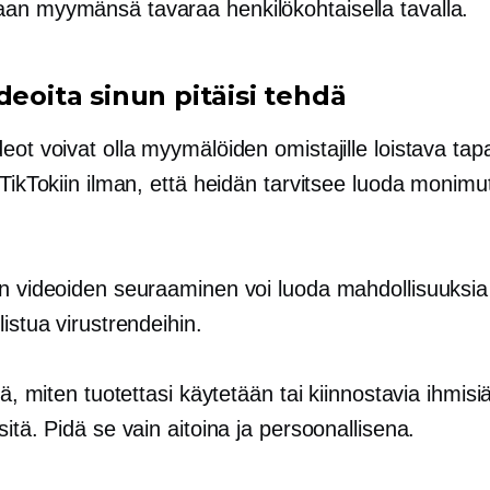
an myymänsä tavaraa henkilökohtaisella tavalla.
deoita sinun pitäisi tehdä
eot voivat olla myymälöiden omistajille loistava tap
 TikTokiin ilman, että heidän tarvitsee luoda monimutk
en videoiden seuraaminen voi luoda mahdollisuuksia
listua virustrendeihin.
llä, miten tuotettasi käytetään tai kiinnostavia ihmisiä
sitä. Pidä se vain aitoina ja persoonallisena.