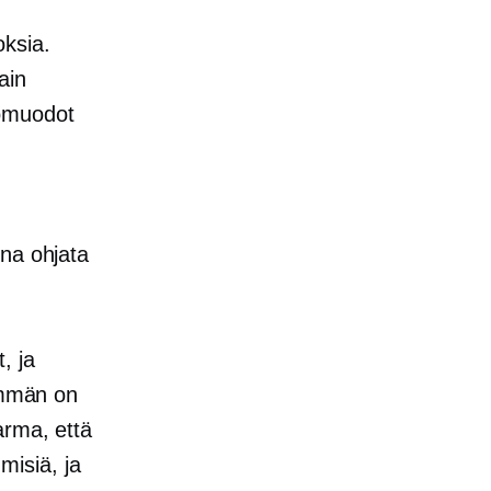
oksia.
ain
eomuodot
ina ohjata
, ja
nemmän on
arma, että
hmisiä, ja