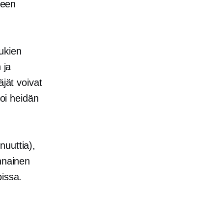
seen
ukien
 ja
äjät voivat
noi heidän
nuuttia),
nnainen
oissa.