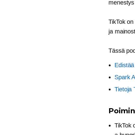
menestys 
TikTok on 
ja mainost
Tässä podc
Edistää
Spark 
Tietoja
Poimin
TikTok o
a
hyper