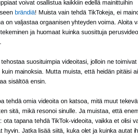
piaat voivat osallistua kaikkiin edellä mainittuihin
kseen
brändiä
! Muista vain tehdä TikTokeja, ei main
na on valjastaa orgaanisen yhteyden voima. Aloita v
 tekeminen ja huomaat kuinka suosittuja perusvid
.
tehostaa suosituimpia videoitasi, jolloin ne toimivat
uin mainoksia. Mutta muista, että heidän pitäisi a
aa sisältöä ensin.
 tehdä omia videoita on katsoa, ​​mitä muut tekevät
ten sitä, mikä resonoi sinulle. Ja muistaa, että e
ota tapana tehdä TikTok-videoita, vaikka et olisi v
t hyvin. Jatka lisää siitä, kuka olet ja kuinka autat i