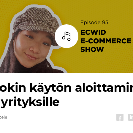
Kuuntele
okin käytön aloittam
yrityksille
tele