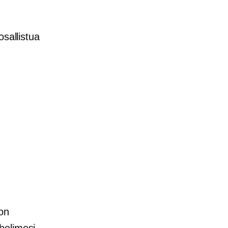
osallistua
 on
helimesi,