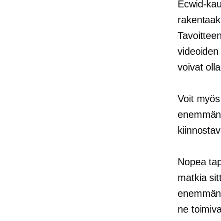
Ecwid-kaup
rakentaa
Tavoittee
videoiden
voivat olla
Voit myös 
enemmän k
kiinnostav
Nopea tapa
matkia sit
enemmän: 
ne toimiva