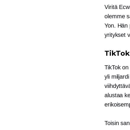
Viritä Ec
olemme sa
Yon. Hän p
yritykset 
TikTok
TikTok on 
yli miljar
viihdyttäv
alustaa ke
erikoisemp
Toisin san