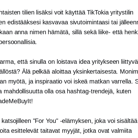
aisten tilien lisäksi voit käyttää TikTokia yritystilin
n edistääksesi kasvavaa sivutoimintaasi tai jälleen
kaan anna nimen hämätä, sillä sekä liike- että henkil
 persoonallisia.
arma, että sinulla on loistava idea yritykseen liittyv
ällöstä? Älä pelkää aloittaa yksinkertaisesta. Moni
ajan myötä, ja inspiraatio voi iskeä matkan varrella. Si
a mahdollisuutta olla osa hashtag-trendejä, kuten
adeMeBuyIt!
 katsojilleen "For You" -elämyksen, joka voi sisältää
joita esittelevät taitavat myyjät, jotka ovat valmiita