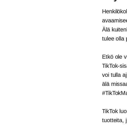
Henkilökoht
avaamisee
Älä kuiten
tulee olla
Etkö ole v
TikTok-sis
voi tulla 
älä missa
#TikTokM
TikTok luo
tuotteita, 