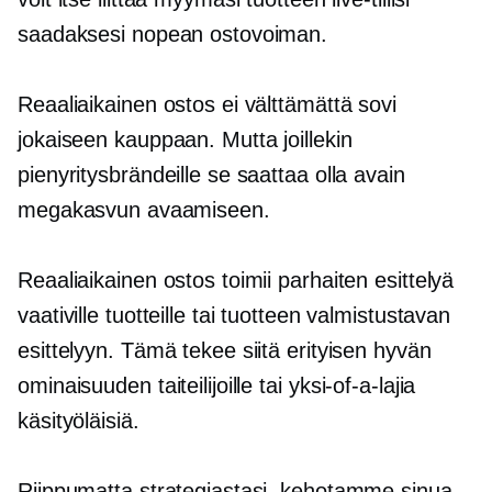
saadaksesi nopean ostovoiman.
Reaaliaikainen ostos ei välttämättä sovi
jokaiseen kauppaan. Mutta joillekin
pienyritysbrändeille se saattaa olla avain
megakasvun avaamiseen.
Reaaliaikainen ostos toimii parhaiten esittelyä
vaativille tuotteille tai tuotteen valmistustavan
esittelyyn. Tämä tekee siitä erityisen hyvän
ominaisuuden taiteilijoille tai
yksi-of-a-lajia
käsityöläisiä.
Riippumatta strategiastasi, kehotamme sinua