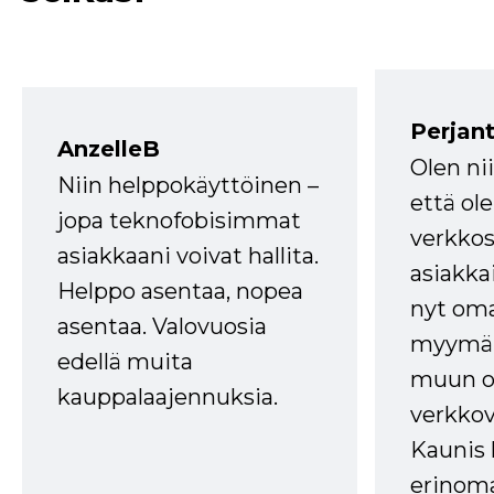
Perjant
AnzelleB
Olen ni
Niin helppokäyttöinen –
että ole
jopa teknofobisimmat
verkkos
asiakkaani voivat hallita.
asiakkai
Helppo asentaa, nopea
nyt om
asentaa. Valovuosia
myymälä
edellä muita
muun oh
kauppalaajennuksia.
verkkov
Kaunis 
erinom