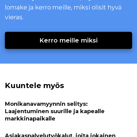
lomake ja kerro meille, miksi olisit hyvä
vieras.
Kerro meille miksi
Kuuntele myös
Monikanavamyynnin selitys:
Laajentuminen suurille ja kapealle
markkinapaikalle
Asiakaspalvelutyökalut, joita jokainen