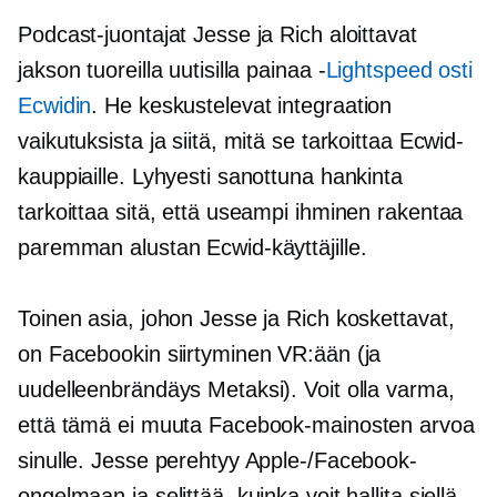
Podcast-juontajat Jesse ja Rich aloittavat
jakson tuoreilla uutisilla
painaa -
Lightspeed osti
Ecwidin
. He keskustelevat integraation
vaikutuksista ja siitä, mitä se tarkoittaa Ecwid-
kauppiaille. Lyhyesti sanottuna hankinta
tarkoittaa sitä, että useampi ihminen rakentaa
paremman alustan Ecwid-käyttäjille.
Toinen asia, johon Jesse ja Rich koskettavat,
on Facebookin siirtyminen VR:ään (ja
uudelleenbrändäys Metaksi). Voit olla varma,
että tämä ei muuta Facebook-mainosten arvoa
sinulle. Jesse perehtyy Apple-/Facebook-
ongelmaan ja selittää, kuinka voit hallita siellä