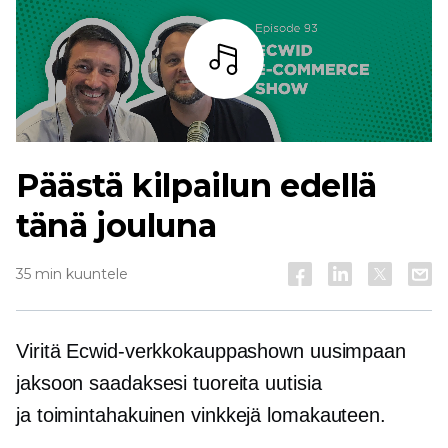
Kuuntele
Päästä kilpailun edellä
tänä jouluna
35 min kuuntele
Viritä Ecwid-verkkokauppashown uusimpaan
jaksoon saadaksesi tuoreita uutisia
ja
toimintahakuinen
vinkkejä lomakauteen.