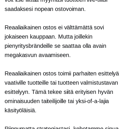
saadaksesi nopean ostovoiman.
Reaaliaikainen ostos ei välttämättä sovi
jokaiseen kauppaan. Mutta joillekin
pienyritysbrändeille se saattaa olla avain
megakasvun avaamiseen.
Reaaliaikainen ostos toimii parhaiten esittelyä
vaativille tuotteille tai tuotteen valmistustavan
esittelyyn. Tämä tekee siitä erityisen hyvän
ominaisuuden taiteilijoille tai
yksi-of-a-lajia
käsityöläisiä.
Riippumatta strategiastasi, kehotamme sinua