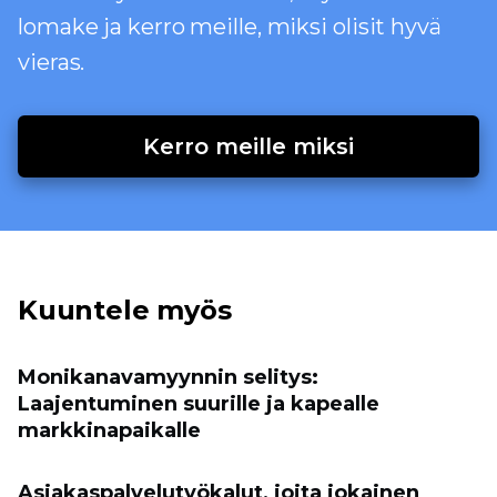
lomake ja kerro meille, miksi olisit hyvä
vieras.
Kerro meille miksi
Kuuntele myös
Monikanavamyynnin selitys:
Laajentuminen suurille ja kapealle
markkinapaikalle
Asiakaspalvelutyökalut, joita jokainen