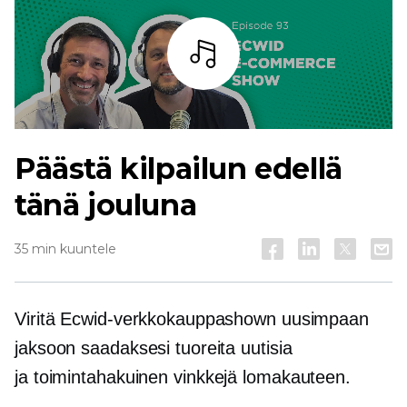
Kuuntele
Päästä kilpailun edellä
tänä jouluna
35 min kuuntele
Viritä Ecwid-verkkokauppashown uusimpaan
jaksoon saadaksesi tuoreita uutisia
ja
toimintahakuinen
vinkkejä lomakauteen.