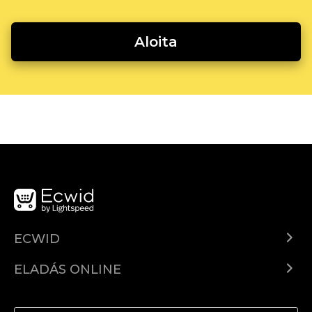
Aloita
ECWID
Ecwid.com
ELADÁS ONLINE
Árkalkuláció
Eladni mindenhol
Súgó
Eladás a Facebookon