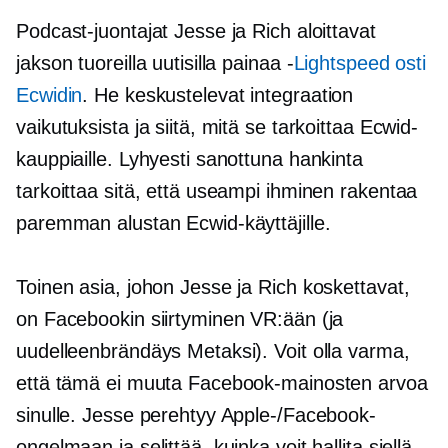
Podcast-juontajat Jesse ja Rich aloittavat
jakson tuoreilla uutisilla
painaa -
Lightspeed osti
Ecwidin
. He keskustelevat integraation
vaikutuksista ja siitä, mitä se tarkoittaa Ecwid-
kauppiaille. Lyhyesti sanottuna hankinta
tarkoittaa sitä, että useampi ihminen rakentaa
paremman alustan Ecwid-käyttäjille.
Toinen asia, johon Jesse ja Rich koskettavat,
on Facebookin siirtyminen VR:ään (ja
uudelleenbrändäys Metaksi). Voit olla varma,
että tämä ei muuta Facebook-mainosten arvoa
sinulle. Jesse perehtyy Apple-/Facebook-
ongelmaan ja selittää, kuinka voit hallita siellä