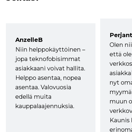
Perjant
AnzelleB
Olen ni
Niin helppokäyttöinen –
että ole
jopa teknofobisimmat
verkkos
asiakkaani voivat hallita.
asiakkai
Helppo asentaa, nopea
nyt om
asentaa. Valovuosia
myymälä
edellä muita
muun oh
kauppalaajennuksia.
verkkov
Kaunis 
erinom