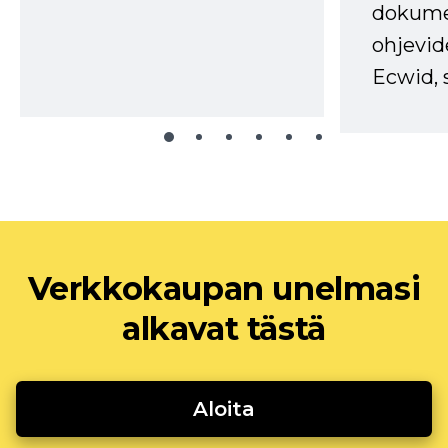
dokume
ohjevid
Ecwid, 
Verkkokaupan unelmasi
alkavat tästä
Aloita