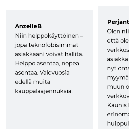
Perjant
AnzelleB
Olen ni
Niin helppokäyttöinen –
että ole
jopa teknofobisimmat
verkkos
asiakkaani voivat hallita.
asiakkai
Helppo asentaa, nopea
nyt om
asentaa. Valovuosia
myymälä
edellä muita
muun oh
kauppalaajennuksia.
verkkov
Kaunis 
erinom
huippul