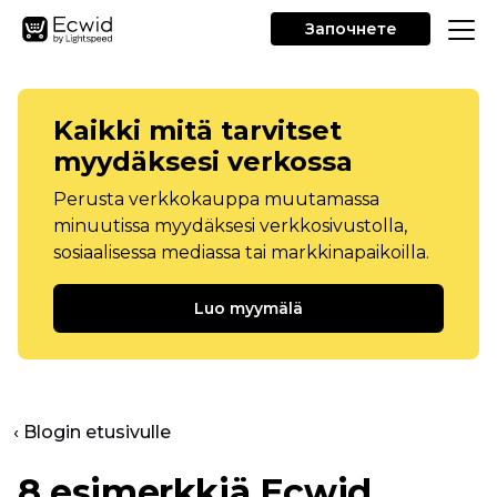
Започнете
Kaikki mitä tarvitset
myydäksesi verkossa
Perusta verkkokauppa muutamassa
minuutissa myydäksesi verkkosivustolla,
sosiaalisessa mediassa tai markkinapaikoilla.
Luo myymälä
‹ Blogin etusivulle
8 esimerkkiä Ecwid