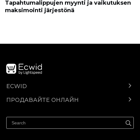
Tapahtumalippujen myynti ja vaikutuksen
maksimointi järjestönä
ECWID
Ecwid.com
ПРОДАВАЙТЕ ОНЛАЙН
Помощен център
Продават навсякъде
Продавайте във Facebook
Продавайте в Instagram